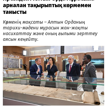
арналған тақырыптық көрмемен
танысты
Көрменің мақсаты – Алтын Орданың
тарихи-мәдени мұрасын жан-жақты
насихаттау және оның ғылыми зерттеу
аясын кеңейту.