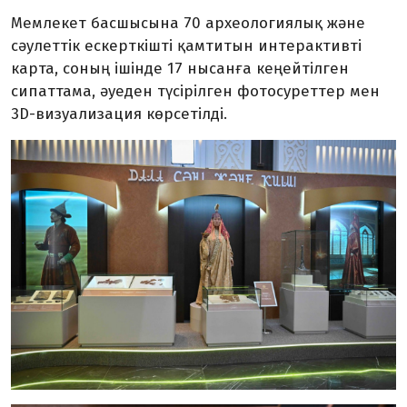
Мемлекет басшысына 70 археологиялық және
сәулеттік ескерткішті қамтитын интерактивті
карта, соның ішінде 17 нысанға кеңейтілген
сипаттама, әуеден түсірілген фотосуреттер мен
3D-визуализация көрсетілді.