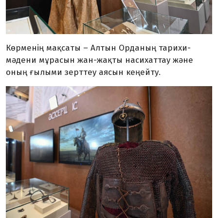
Көрменің мақсаты – Алтын Орданың тарихи-
мәдени мұрасын жан-жақты насихаттау және
оның ғылыми зерттеу аясын кеңейту.