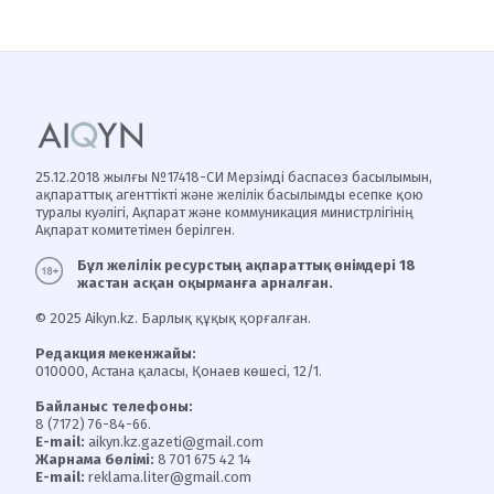
25.12.2018 жылғы №17418-СИ Мерзімді баспасөз басылымын,
ақпараттық агенттікті және желілік басылымды есепке қою
туралы куәлігі, Ақпарат және коммуникация министрлігінің
Ақпарат комитетімен берілген.
Бұл желілік ресурстың ақпараттық өнімдері 18
жастан асқан оқырманға арналған.
© 2025 Aikyn.kz. Барлық құқық қорғалған.
Редакция мекенжайы:
010000, Астана қаласы, Қонаев көшесі, 12/1.
Байланыс телефоны:
8 (7172) 76-84-66.
E-mail:
aikyn.kz.gazeti@gmail.com
Жарнама бөлімі:
8 701 675 42 14
E-mail:
reklama.liter@gmail.com