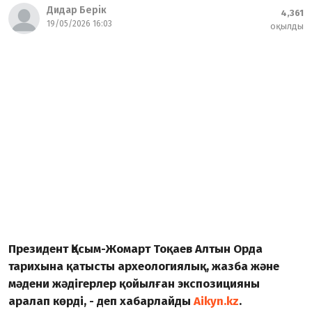
Дидар Берік
4,361
19/05/2026 16:03
оқылды
Президент Қасым-Жомарт Тоқаев Алтын Орда
тарихына қатысты археологиялық, жазба және
мәдени жәдігерлер қойылған экспозицияны
аралап көрді, - деп хабарлайды
Aikyn.kz
.