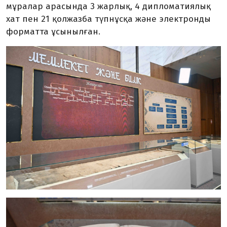
мұралар арасында 3 жарлық, 4 дипломатиялық
хат пен 21 қолжазба түпнұсқа және электронды
форматта ұсынылған.