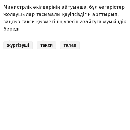
Министрлік өкілдерінің айтуынша, бұл өзгерістер
жолаушылар тасымалы қауіпсіздігін арттырып,
заңсыз такси қызметінің үлесін азайтуға мүмкіндік
береді.
жүргізуші
такси
талап