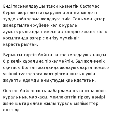
Енді тасымалдаушы такси қызметін бастамас
бұрын жергілікті атқарушы органға міндетті
түрде хабарлама жолдауға тиіс. Сонымен қатар,
жаңартылған жүйеде көлік құралы
ауыстырылғанда немесе автопаркке жаңа көлік
қосылғанда өзгеріс енгізу мүмкіндігі
қарастырылған.
Бұрынғы тәртіп бойынша тасымалдаушы нақты
бір көлік құралына тіркелмейтін. Бұл жол-көлік
оқиғасы болған жағдайда жолаушыларға немесе
үшінші тұлғаларға келтірілген шығын үшін
жауапты адамды анықтауды қиындататын.
Осыған байланысты хабарлама нысанына көлік
құралының маркасы, мемлекеттік тіркеу нөмірі
және шығарылған жылы туралы мәліметтер
енгізілді.