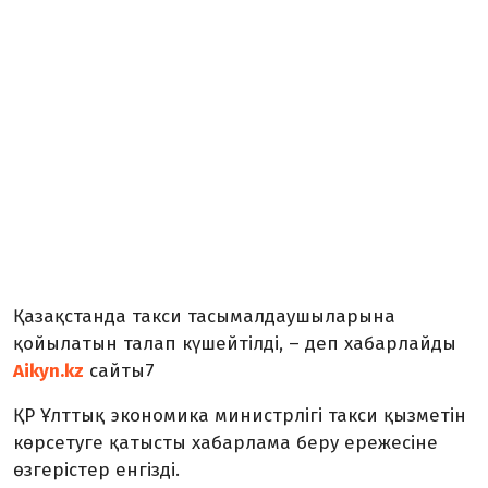
Қазақстанда такси тасымалдаушыларына
қойылатын талап күшейтілді, – деп хабарлайды
Aikyn.kz
сайты7
ҚР Ұлттық экономика министрлігі такси қызметін
көрсетуге қатысты хабарлама беру ережесіне
өзгерістер енгізді.