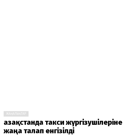
ЖАҢАЛЫҚТАР
Қазақстанда такси жүргізушілеріне
жаңа талап енгізілді