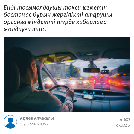
Енді тасымалдаушы такси қызметін
бастамас бұрын жергілікті атқарушы
органға міндетті түрде хабарлама
жолдауға тиіс.
Ақтілек Алмасұлы
4,637
10/05/2026 09:27
оқылды