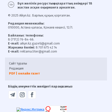
Бұл желілік ресурстың ақпараттық өнімдері 18
жастан асқан оқырманға арналған.
© 2025 Aikyn.kz. Барлық құқық қорғалған.
Редакция мекенжайы:
010000, Астана қаласы, Қонаев көшесі, 12/1.
Байланыс телефоны:
8 (7172) 76-84-66.
E-mail:
aikyn.kz.gazeti@gmail.com
Жарнама бөлімі:
8 701 675 42 14
E-mail:
reklama.liter@gmail.com
Сайт туралы
Редакция
PDF | онлайн газет
Біздің әлеуметтік желідегі парақшамыз