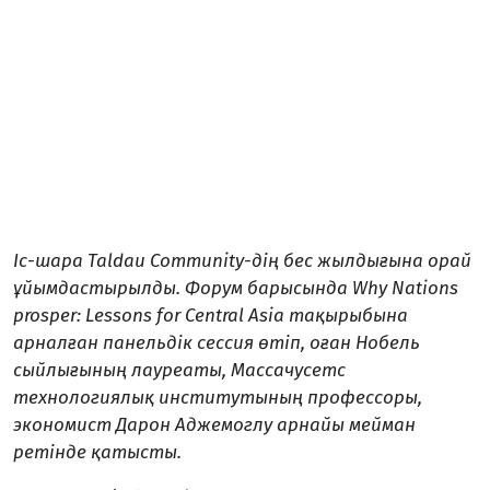
Іс-шара Taldau Community-дің бес жылдығына орай
ұйымдастырылды. Форум барысында Why Nations
prosper: Lessons for Central Asia тақырыбына
арналған панельдік сессия өтіп, оған Нобель
сыйлығының лауреаты, Массачусетс
технологиялық институтының профессоры,
экономист Дарон Аджемоглу арнайы мейман
ретінде қатысты.