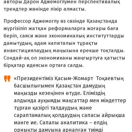
авторы Дарон Аджемо­глумен перспективалық
трендтер жөнінде пікір алмасты.
Профессор Аджемоглу өз сөзінде Қазақстанда
жүргізіліп жатқан рефор­маларға жоғары баға
беріп, саяси және экономикалық институттарды
дамы­тудың, адам капиталын тұрақты
инвестициялаудың маңызына ерекше тоқталды.
Сондай-ақ ол экономиканы жаңғыртуға қатысты
бірқатар идеясын ортаға салды.
«Президентіміз Қасым-Жомарт Тоқаевтың
басшылығымен Қазақстан дамудың
маңызды кезеңінен өтуде. Еліміздің
алдында ауқымды мақсаттар мен міндеттер
тұрған қазіргі талдаудың және
сараптамалық қолдаудың сапасы айрықша
мәнге ие. Сапалы аналитика – елдің
орнықты дамуына арналған тиімді