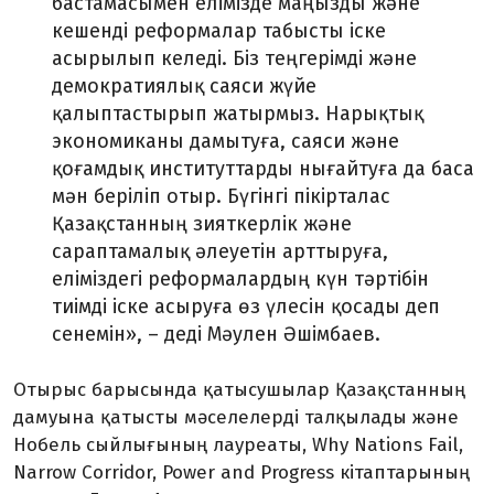
бастамасымен елімізде маңызды және
кешенді реформалар табысты іске
асырылып келеді. Біз теңгерімді және
демократиялық саяси жүйе
қалыптастырып жатырмыз. Нарықтық
экономиканы дамытуға, саяси және
қоғамдық институттарды нығайтуға да баса
мән беріліп отыр. Бүгінгі пікірталас
Қазақстанның зият­керлік және
сараптамалық әлеуетін арттыруға,
еліміздегі реформалардың күн тәртібін
тиімді іске асыруға өз үлесін қосады деп
сенемін», – деді Мәулен Әшімбаев.
Отырыс барысында қатысушылар Қазақстанның
дамуына қатысты мәселелерді талқылады және
Нобель сыйлығының лауреаты, Why Nations Fail,
Narrow Corridor, Power and Progress кітаптарының