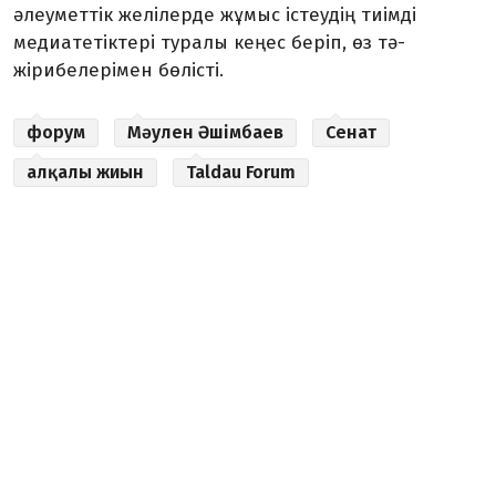
әлеуметтік желі­лерде жұмыс істеудің тиімді
медиа­тетіктері туралы кеңес беріп, өз тә­
жірибелерімен бөлісті.
форум
Мәулен Әшімбаев
Сенат
алқалы жиын
Taldau Forum