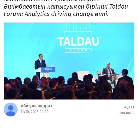
Әшімбаевтың қатысуымен бірінші Taldau
Forum: Analytics driving change өтті.
«Айқын» ақпарат
4,231
11/10/2025 04:00
оқылды