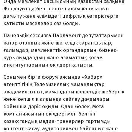
Онда Мемле­кет басшысының Қазақстан халқына
Жолдауында белгіленген адам капи­талын
дамыту және еліміздегі цифр­лық өзгерістерге
қатысты мәселелер сөз болды.
Панельдік сессияға Парламент депутаттарымен
қатар отандық және шетел­дік сарапшылар,
ғалымдар, мемлекеттік органдардың, бизнес-
құрылымдардың және азаматтық қо­ғам
институттарының өкілдері қа­тысты.
Сонымен бірге форум аясын­да «Хабар»
агенттігінің Телевизиялық мамандықтар
академиясының маман­дары шешендік шеберлік
және көпшілік алдында сөйлеу дағдылары
бойынша дәріс оқыды. Одан бөлек, Meta
компаниясының өкілдері мен белгілі
қазақстандық медиа-тренерлер тартымды
контент жасау, аудитория­мен байланыс және