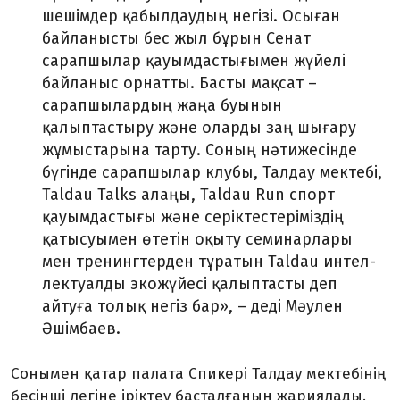
шешімдер қабылдаудың негізі. Осыған
байланысты бес жыл бұрын Сенат
сарапшылар қауымдастығымен жүйелі
байланыс орнатты. Басты мақсат –
сарапшылардың жаңа буы­нын
қалыптастыру және оларды заң шығару
жұмыстарына тарту. Соның нәтижесінде
бүгінде сарапшылар клубы, Талдау мектебі,
Taldau Talks алаңы, Taldau Run спорт
қауымдастығы және серік­тестеріміздің
қатысуымен өтетін оқыту семинарлары
мен тре­нинг­терден тұ­ратын Taldau интел­
лектуалды экожүйесі қалыптасты деп
айтуға толық негіз бар», – деді Мәулен
Әшімбаев.
Сонымен қатар палата Спикері Талдау мектебінің
бесінші легіне ірік­теу басталғанын жариялады.