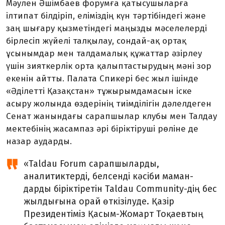
Мәулен Әшімбаев форумға қаты­су­шыларға
ілтипат білдіріп, еліміздің күн тәртібіндегі және
заң шығару қызметіндегі маңызды мәселелерді
бірлесіп жүйелі талқылау, сондай-ақ ортақ
ұсынымдар мен талдамалық құжаттар әзірлеу
үшін зияткерлік орта қалыптастырудың мәні зор
екенін айтты. Палата Спикері бес жыл ішінде
«Әділетті Қазақстан» тұжырымдама­сын іске
асыру жолында өздерінің тиімділігін дәлелдеген
Сенат жанын­дағы сарап­шылар клубы мен Талдау
мектебінің жасампаз әрі біріктіруші рөліне де
назар аударды.
«Taldau Forum сарапшыларды,
аналитиктерді, белсенді кәсіби маман­
дарды біріктіретін Taldau Community-дің бес
жылдығына орай өткізілуде. Қазір
Президентіміз Қасым-Жомарт Тоқаевтың