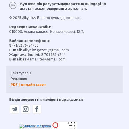
Бұл желілік ресурстың ақпараттық өнімдері 18
жастан асқан оқырманға арналған.
© 2025 Aikyn.kz. Барлық құқық қорғалған.
Редакция мекенжайы:
010000, Астана қаласы, Қонаев көшесі, 12/1.
Байланыс телефоны:
8 (7172) 76-84-66.
E-mail:
aikyn.kz.gazeti@gmail.com
Жарнама бөлімі:
8 701 675 42 14
E-mail:
reklama.liter@gmail.com
Сайт туралы
Редакция
PDF | онлайн газет
Біздің әлеуметтік желідегі парақшамыз