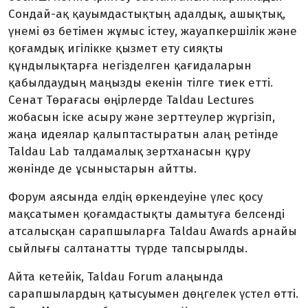
Сондай-ақ қауымдастықтың адалдық, ашық­тық,
үнемі өз бетімен жұмыс істеу, жауапкершілік және
қоғамдық игілік­ке қызмет ету сияқты
құндылықтарға негізделген қағидаларын
қабылдаудың маңызды екенін тілге тиек етті.
Сенат Төрағасы өңірлерде Taldau Lectures
жобасын іске асыру және зерттеулер жүргізіп,
жаңа идеялар қалыптас­тыратын алаң ретінде
Taldau Lab талдамалық зертханасын құру
жөнінде де ұсыныстарын айтты.
Форум аясында елдің өркендеуіне үлес қосу
мақсатымен қоғамдастықты дамытуға белсенді
атсалысқан сарап­шы­ларға Taldau Awards арнайы
сый­лығы салтанатты түрде тапсырылды.
Айта кетейік, Taldau Forum алаңын­да
сарапшылардың қатысуы­мен дөңгелек үстел өтті.