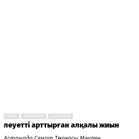
САЯСАТ
ЖАҢАЛЫҚТАР
A-NEWSPAPER
Әлеуетті арттырған алқалы жиын
Астанада Сенат Төрағасы Мәулен