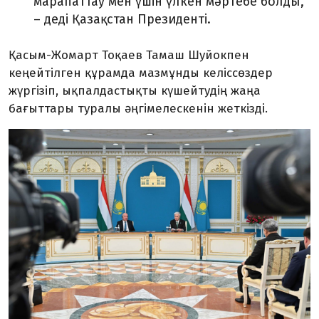
марапаттау мен үшін үлкен мәртебе болды,
– деді Қазақстан Президенті.
Қасым-Жомарт Тоқаев Тамаш Шуйокпен
кеңейтілген құрамда мазмұнды келіссөздер
жүргізіп, ықпалдастықты күшейтудің жаңа
бағыттары туралы әңгімелескенін жеткізді.