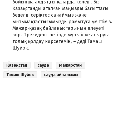
бойынша алдыңғы қатарда келеді. Біз
Қазақстанды аталған маңызды бағыттағы
беделді серіктес санаймыз және
ынтымақтастығымызды дамытуға үміттіміз.
Мажар-қазақ байланыстарының әлеуеті
зор. Президент ретінде мұны іске асыруға
толық қолдау көрсетемін, – деді Тамаш
Шуйок.
Қазақстан
сауда
Мажарстан
Тамаш Шуйок
сауда айналымы