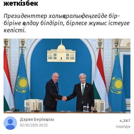
жеткізбек
Президенттер халықаралық деңгейде бір-
біріне қолдау білдіріп, бірлесе жұмыс істеуге
келісті.
Дария Берікқызы
4,387
02/10/2025 20:23
оқылды