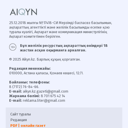
25.12.2018 жылғы №17418-СИ Мерзімді баспасөз басылымын,
ақпараттық агенттікті және желілік басылымды есепке қою
туралы куәлігі, Ақпарат және коммуникация министрлігінің
Ақпарат комитетімен берілген.
Бұл желілік ресурстың ақпараттық өнімдері 18
жастан асқан оқырманға арналған.
© 2025 Aikyn.kz. Барлық құқық қорғалған.
Редакция мекенжайы:
010000, Астана қаласы, Қонаев көшесі, 12/1.
Байланыс телефоны:
8 (7172) 76-84-66.
E-mail:
aikyn.kz.gazeti@gmail.com
Жарнама бөлімі:
8 701 675 42 14
E-mail:
reklama.liter@gmail.com
Сайт туралы
Редакция
PDF | онлайн газет