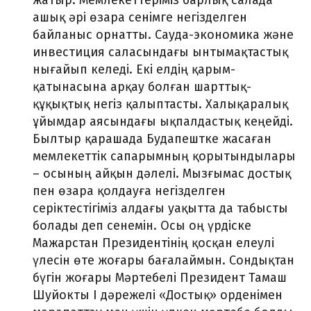
жатыр. Мемлекеттеріміз барлық салада
ашық әрі өзара сенімге негізделген
байланыс орнатты. Сауда-экономика және
инвестиция саласындағы ынтымақтастық
нығайып келеді. Екі елдің қарым-
қатынасына арқау болған шарттық-
құқықтық негіз қалыптасты. Халықаралық
ұйымдар аясындағы ықпалдастық кеңейді.
Былтыр қарашада Будапештке жасаған
мемлекеттік сапарымның қорытындылары
– осының айқын дәлелі. Мызғымас достық
пен өзара қолдауға негізделген
серіктестігіміз алдағы уақытта да табысты
болады деп сенемін. Осы оң үрдіске
Мажарстан Президентінің қосқан елеулі
үлесін өте жоғары бағалаймын. Сондықтан
бүгін жоғары Мәртебелі Президент Тамаш
Шуйокты І дәрежелі «Достық» орденімен