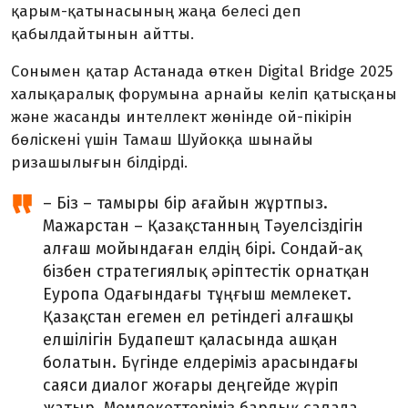
қарым-қатынасының жаңа белесі деп
қабылдайтынын айтты.
Сонымен қатар Астанада өткен Digital Bridge 2025
халықаралық форумына арнайы келіп қатысқаны
және жасанды интеллект жөнінде ой-пікірін
бөліскені үшін Тамаш Шуйокқа шынайы
ризашылығын білдірді.
– Біз – тамыры бір ағайын жұртпыз.
Мажарстан – Қазақстанның Тәуелсіздігін
алғаш мойындаған елдің бірі. Сондай-ақ
бізбен стратегиялық әріптестік орнатқан
Еуропа Одағындағы тұңғыш мемлекет.
Қазақстан егемен ел ретіндегі алғашқы
елшілігін Будапешт қаласында ашқан
болатын. Бүгінде елдеріміз арасындағы
саяси диалог жоғары деңгейде жүріп