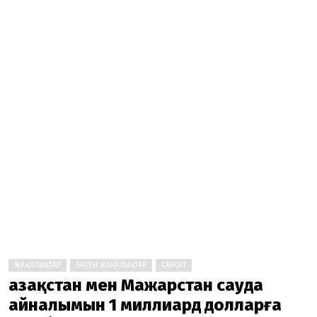
ЖАҢАЛЫҚТАР
БАСТЫ ЖАҢАЛЫҚТАР
САЯСАТ
Қазақстан мен Мажарстан сауда
айналымын 1 миллиард долларға