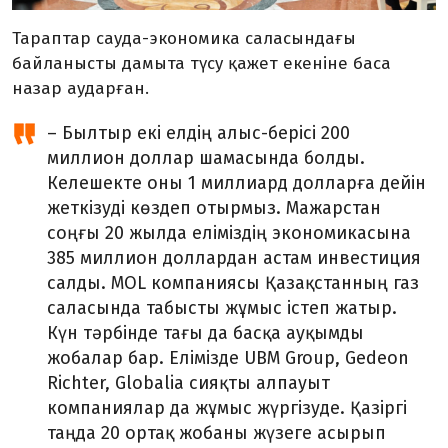
Тараптар сауда-экономика саласындағы
байланысты дамыта түсу қажет екеніне баса
назар аударған.
– Былтыр екі елдің алыс-берісі 200
миллион доллар шамасында болды.
Келешекте оны 1 миллиард долларға дейін
жеткізуді көздеп отырмыз. Мажарстан
соңғы 20 жылда еліміздің экономикасына
385 миллион доллардан астам инвестиция
салды. MOL компаниясы Қазақстанның газ
саласында табысты жұмыс істеп жатыр.
Күн тәрбінде тағы да басқа ауқымды
жобалар бар. Елімізде UBM Group, Gedeon
Richter, Globalia сияқты алпауыт
компаниялар да жұмыс жүргізуде. Қазіргі
таңда 20 ортақ жобаны жүзеге асырып