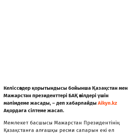
Келіссөздер қорытындысы бойынша Қазақстан мен
Мажарстан президенттері БАҚ өкілдері үшін
мәлімдеме жасады, – деп хабарлайды
Aikyn.kz
Ақордаға сілтеме жасап.
Мемлекет басшысы Мажарстан Президентінің
Қазақстанға алғашқы ресми сапарын екі ел