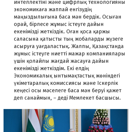
интеллектіні және цифрлық технологияны
экономикаға жаппай енгізудің
маңыздылығына баса мән бердік. Осыған
орай, бірлесе жұмыс істеуге дайын
екенімізді жеткіздік. Оған қоса қаржы
саласына қатысты тың жобаларды жүзеге
асыруға уағдаластық. Жалпы, Қазақстанда
жұмыс істеуге ниетті мажар компаниялары
үшін қолайлы жағдай жасауға дайын
екенімізді жеткіздім. Екі елдің
Экономикалық ынтымақтастық жөніндегі
үкіметаралық комиссиясы және Іскерлік
кеңесі осы мәселеге баса мән беруі қажет
деп санаймын, – деді Мемлекет басшысы.