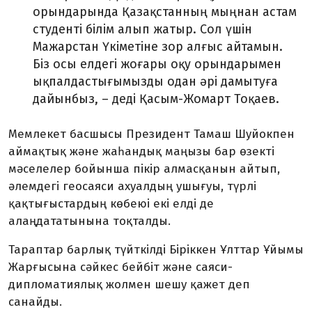
орындарында Қазақстанның мыңнан астам
студенті білім алып жатыр. Сол үшін
Мажарстан Үкіметіне зор алғыс айтамын.
Біз осы елдегі жоғары оқу орындарымен
ықпалдастығымызды одан әрі дамытуға
дайынбыз, – деді Қасым-Жомарт Тоқаев.
Мемлекет басшысы Президент Тамаш Шуйокпен
аймақтық және жаһандық маңызы бар өзекті
мәселелер бойынша пікір алмасқанын айтып,
әлемдегі геосаяси ахуалдың ушығуы, түрлі
қақтығыстардың көбеюі екі елді де
алаңдататынына тоқталды.
Тараптар барлық түйткілді Біріккен Ұлттар Ұйымы
Жарғысына сәйкес бейбіт және саяси-
дипломатиялық жолмен шешу қажет деп
санайды.