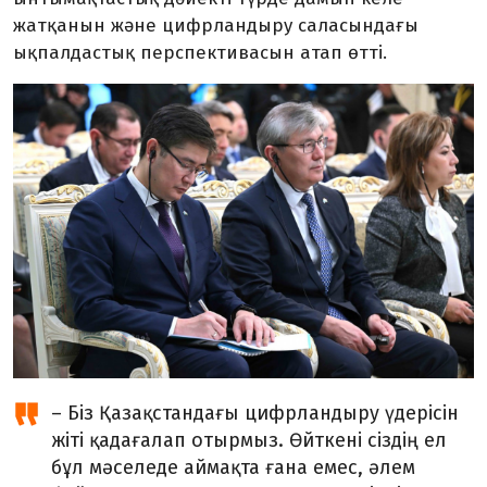
жатқанын және цифрландыру саласындағы
ықпалдастық перспективасын атап өтті.
– Біз Қазақстандағы цифрландыру үдерісін
жіті қадағалап отырмыз. Өйткені сіздің ел
бұл мәселеде аймақта ғана емес, әлем