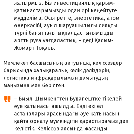
жатырмыз. Біз инвестициялық қарым-
қатынастарымызды одан әрі кеңейтуге
мүдделіміз. Осы ретте, энергетика, атом
өнеркәсібі, ауыл шаруашылығы сияқты
түрлі бағыттағы ықпалдастығымызды
арттыруға уағдаластық, – деді Қасым-
Жомарт Тоқаев.
Мемлекет басшысының айтуынша, келіссөздер
барысында халықаралық көлік дәліздерін,
логистика инфрақұрылымын дамытудың
маңызына мән берілген.
– Биыл Шымкенттен Будапештке тікелей
әуе қатынасы ашылды. Енді екі ел
астаналары арасындағы әуе қатынасын
қайта орнату мүмкіндігін қарастырамыз деп
келістік. Келіссөз аясында жасанды