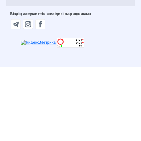
Біздің әлеуметтік желідегі парақшамыз