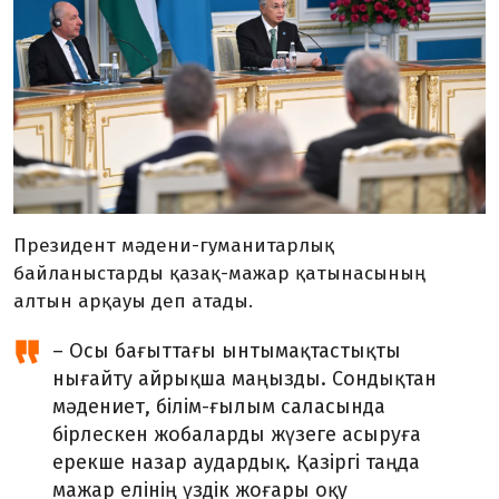
Президент мәдени-гуманитарлық
байланыстарды қазақ-мажар қатынасының
алтын арқауы деп атады.
– Осы бағыттағы ынтымақтастықты
нығайту айрықша маңызды. Сондықтан
мәдениет, білім-ғылым саласында
бірлескен жобаларды жүзеге асыруға
ерекше назар аудардық. Қазіргі таңда
мажар елінің үздік жоғары оқу