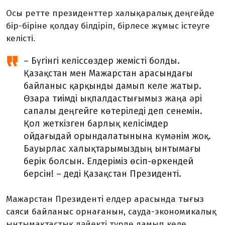
Осы ретте президенттер халықаралық деңгейде
бір-біріне қолдау білдіріп, бірлесе жұмыс істеуге
келісті.
– Бүгінгі келіссөздер жемісті болды.
Қазақстан мен Мажарстан арасындағы
байланыс қарқынды дамып келе жатыр.
Өзара тиімді ықпалдастығымыз жаңа әрі
сапалы деңгейге көтеріледі деп сенемін.
Қол жеткізген барлық келісімдер
ойдағыдай орындалатынына күмәнім жоқ.
Бауырлас халықтарымыздың ынтымағы
берік болсын. Елдеріміз өсіп-өркендей
берсін! – деді Қазақстан Президенті.
Мажарстан Президенті елдер арасында тығыз
саяси байланыс орнағанын, сауда-экономикалық
ынтымақтастық дәйекті түрде дамып келе