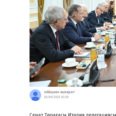
«Айқын» ақпарат
30/09/2025 03:30
Сенат Төрағасы Италия делегациясын