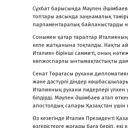
Сұхбат барысында Мәулен Әшімбаев
топтары аясында заңнамалық тәжіри
парламентаралық байланыстарды нығ
Сонымен қатар тараптар Италияны
келе жатқанына тоқталды. Нақты ай
Италия» бірінші саммиті, оның нәтиж
көпжоспарлы ынтымақтастықты дамы
Сенат Төрағасы рухани дипломатиян
және дәстүрлі діндер көшбасшылары
Италияның рухани лидерлері үлкен
білдірді. Мәулен Әшімбаев атап өт
апостолдық сапары Қазақстан үшін ғ
Өз кезегінде Италия Президенті Қаз
өзгерістерге жоғары баға беріп, екі