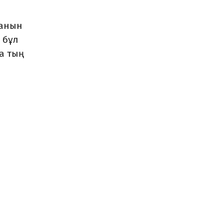
қанын
 бұл
а тың