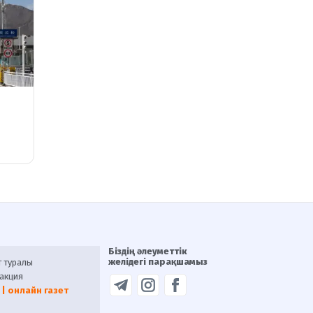
Біздің әлеуметтік
желідегі парақшамыз
т туралы
акция
 | онлайн газет