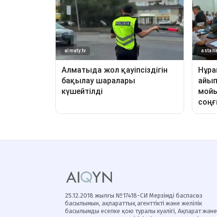
25.12.2018 жылғы №17418-СИ Мерзімді баспасөз
басылымын, ақпараттық агенттікті және желілік
басылымды есепке қою туралы куәлігі, Ақпарат және