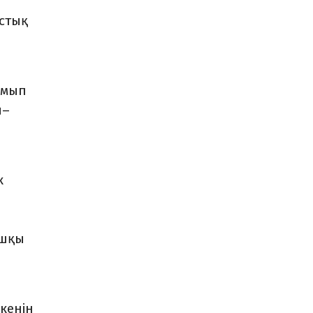
стық
амып
я–
к
ашқы
екенін