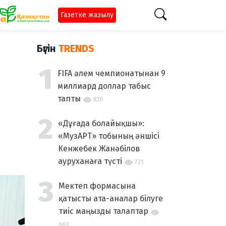
Газетке жазылу
Бүгін
TRENDS
FIFA әлем чемпионатынан 9
миллиард доллар табыс
тапты
920
«Дұғада болайықшы»:
«МузАРТ» тобының әншісі
Кенжебек Жанәбілов
ауруханаға түсті
721
Мектеп формасына
қатысты ата-аналар білуге
тиіс маңызды талаптар
663