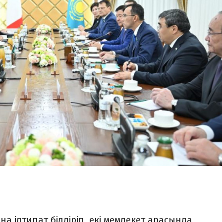
а ілтипат білдіріп, екі мемлекет арасында