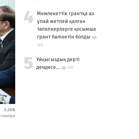
Мемлекеттік грантқа аз
ұпай жетпей қалған
талапкерлерге қосымша
грант бөлінетін болды
360
Ұйқысыздық дерті
дендесе...
290
3,208
оқылды