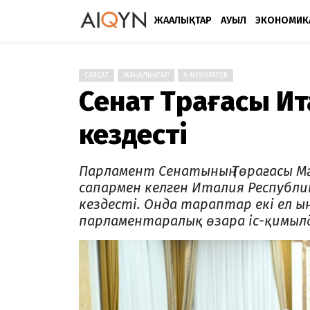
ЖАҢАЛЫҚТАР
АУЫЛ
ЭКОНОМИК
САЯСАТ
ЖАҢАЛЫҚТАР
A-NEWSPAPER
Сенат Төрағасы И
кездесті
Парламент Сенатының Төрағасы М
сапармен келген Италия Республ
кездесті. Онда тараптар екі ел
парламентаралық өзара іс-қимылд