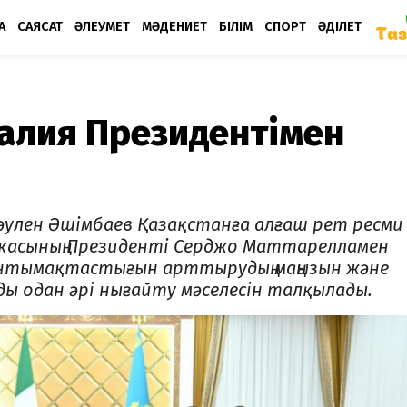
А
САЯСАТ
ӘЛЕУМЕТ
МӘДЕНИЕТ
БІЛІМ
СПОРТ
ӘДІЛЕТ
талия Президентімен
әулен Әшімбаев Қазақстанға алғаш рет ресми
икасының Президенті Серджо Маттарелламен
 ынтымақтастығын арттырудың маңызын және
ы одан әрі нығайту мәселесін талқылады.