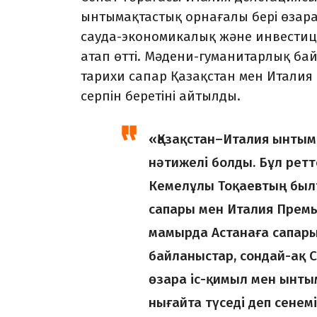
ынтымақтастық орнағалы бері өзара
сауда-экономикалық және инвести
атап өтті. Мәдени-гуманитарлық бай
тарихи сапар Қазақстан мен Итали
серпін беретіні айтылды.
«Қазақстан–Италия ынтым
нәтижелі болды. Бұл ретт
Кемелұлы Тоқаевтың был
сапары мен Италия Прем
мамырда Астанаға сапары
байланыстар, сондай-ақ С
өзара іс-қимыл мен ынты
нығайта түседі деп сенемі