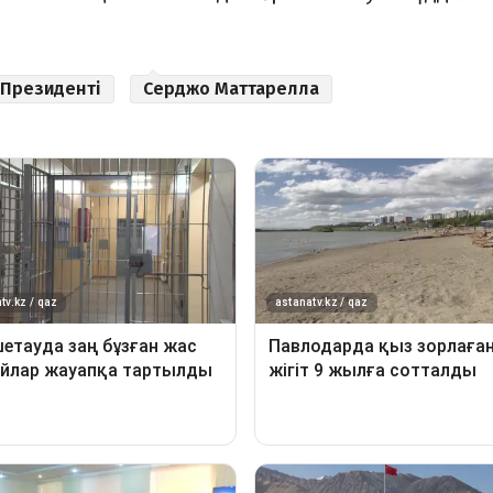
 Президенті
Серджо Маттарелла