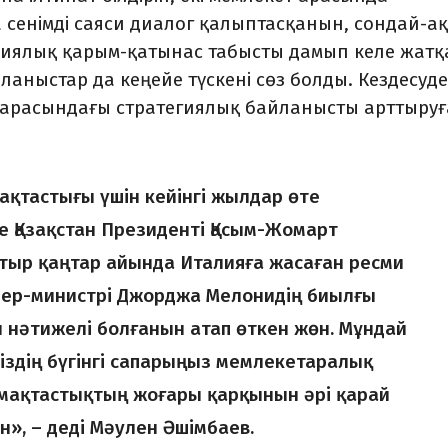
 сенімді саяси диалог қалыптасқанын, сондай-ақ
циялық қарым-қатынас табысты дамып келе жат
ланыстар да кеңейе түскені сөз болды. Кездесуде
я арасындағы стратегиялық байланысты арттыруғ
ақтастығы үшін кейінгі жылдар өте
е Қазақстан Президенті Қасым-Жомарт
тыр қаңтар айында Италияға жасаған ресми
ьер-министрі Джорджа Мелонидің биылғы
 нәтижелі болғанын атап өткен жөн. Мұндай
іздің бүгінгі сапарыңыз мемлекетаралық
мақтастықтың жоғары қарқынын әрі қарай
н», – деді Мәулен Әшімбаев.