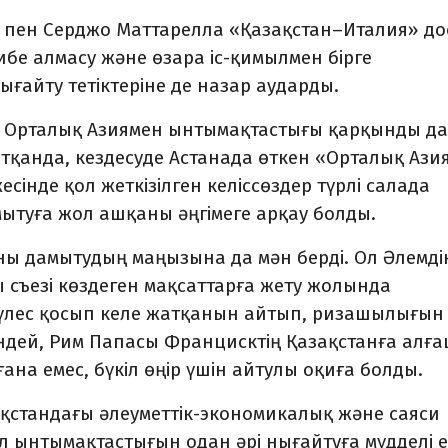
 пен Серджо Маттарелла «Қазақстан–Италия» до
бе алмасу және өзара іс-қимылмен бірге
айту тетіктеріне де назар аударды.
ң Орталық Азиямен ынтымақтастығы қарқынды д
тқанда, кездесуде Астанада өткен «Орталық Ази
есінде қол жеткізілген келіссөздер түрлі салада
туға жол ашқаны әңгімеге арқау болды.
ы дамытудың маңызына да мән берді. Ол Әлемді
 съезі көздеген мақсаттарға жету жолында
 үлес қосып келе жатқанын айтып, ризашылығын
кендей, Рим Папасы Францисктің Қазақстанға алғ
ана емес, бүкіл өңір үшін айтулы оқиға болды.
ақстандағы әлеу­меттік-экономикалық және саяси
 ел ынтымақтастығын одан әрі нығайтуға мүдделі 