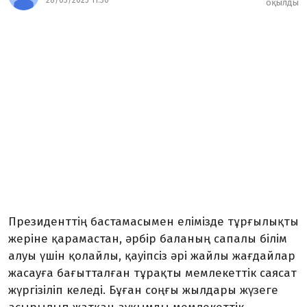
28/03/2025 11:30
оқылды
Президенттің бастамасымен елімізде тұрғылықты
жеріне қарамастан, әрбір баланың сапалы білім
алуы үшін қолайлы, қауіпсіз әрі жайлы жағдайлар
жасауға бағытталған тұрақты мемлекеттік саясат
жүргізіліп келеді. Бұған соңғы жылдары жүзеге