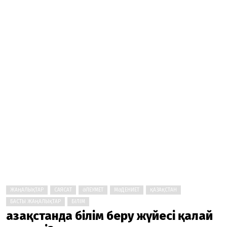
ЖАҢАЛЫҚТАР
САЯСАТ
ӘЛЕУМЕТ
МӘДЕНИЕТ
ҚАЗАҚСТАН
БАСТЫ ЖАҢАЛЫҚТАР
БІЛІМ
Қазақстанда білім беру жүйесі қалай