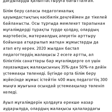
дағдыларды қалыптастыруға бағытталған.
Білім беру сапасы педагогикалық
қауымдастықтың кәсібилік деңгейімен де тікелей
байланысты. Осы тұрғыда мемлекет тарапынан
мұғалімдерді тұрақты түрде қолдау, олардың
мәртебесін, материалдық әлеуетін арттыру
бойынша атқарылып жатқан жұмыстарды да
атап өту керек. 2020 жылдан бастап
педагогтердің жалақысы 2 есеге артты, ал
біліктілік санаттары бар мұғалімдерге ол үшін
лауазымдық жалақысының 35%-дан 50%-ға дейін
үстемеақы төленеді. Бүгінде орта білім беру
жүйесінде жұмыс істейтін 400 мың педагогтің 300
мыңға жуығына осындай үстемеақылар төленіп
келеді.
Ауыл мұғалімдерін қолдауға ерекше назар
аударылуда, олардың жалақысы қалалардағы