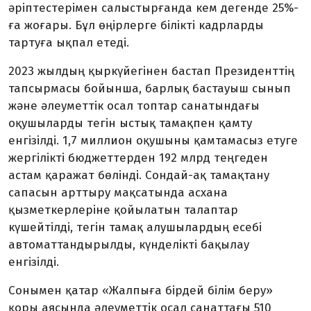
әріптестерімен салыстырғанда кем дегенде 25%-
ға жоғары. Бұл өңірлерге білікті кадрларды
тартуға ықпал етеді.
2023 жылдың қыркүйегінен бастап Президенттің
тапсырмасы бойынша, барлық бастауыш сынып
және әлеуметтік осал топтар санатындағы
оқушыларды тегін ыстық тамақпен қамту
енгізілді. 1,7 миллион оқушыны қамтамасыз етуге
жергілікті бюджеттерден 192 млрд теңгеден
астам қаражат бөлінді. Сондай-ақ тамақтану
сапасын арттыру мақсатында асхана
қызметкерлеріне қойылатын талаптар
күшейтілді, тегін тамақ алушылардың есебі
автоматтандырылды, күнделікті бақылау
енгізілді.
Сонымен қатар «Жалпыға бірдей білім беру»
қоры аясында әлеуметтік осал санаттағы 510