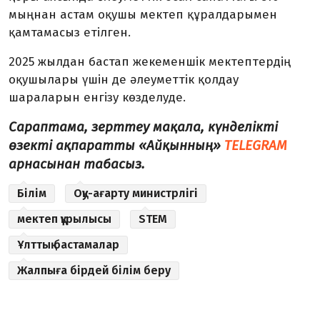
мыңнан астам оқушы мектеп құралдарымен
қамтамасыз етілген.
2025 жылдан бастап жекеменшік мектептердің
оқушылары үшін де әлеуметтік қолдау
шараларын енгізу көзделуде.
Сараптама, зерттеу мақала, күнделікті
өзекті ақпаратты «Айқынның»
TELEGRAM
арнасынан табасыз.
Білім
Оқу-ағарту министрлігі
мектеп құрылысы
STEМ
Ұлттық бастамалар
Жалпыға бірдей білім беру