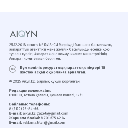
25.12.2018 жылғы №17418-СИ Мерзімді баспасөз басылымын,
ақпараттық агенттікті және желілік басылымды есепке қою
туралы куәлігі, Ақпарат және коммуникация министрлігінің
Ақпарат комитетімен берілген.
Бұл желілік ресурстың ақпараттық өнімдері 18
жастан асқан оқырманға арналған.
© 2025 Aikyn.kz. Барлық құқық қорғалған.
Редакция мекенжайы:
010000, Астана қаласы, Қонаев көшесі, 12/1.
Байланыс телефоны:
8 (7172) 76-84-66.
E-mail:
aikyn.kz.gazeti@gmail.com
Жарнама бөлімі:
8 701 675 42 14
E-mail:
reklama.liter@gmail.com