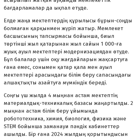
асырылып жатқан ауқымды мемлекеттік
бағдарламалар да ықпал етуде.
Елде жаңа мектептердің құрылысы бұрын-соңды
болмаған қарқынмен жүріп жатыр. Мемлекет
басшысының тапсырмасы бойынша, биыл
төртінші жыл қатарынан жыл сайын 1 000-ға
жуық ауыл мектептері модернизациядан өтуде.
Бұл балалар үшін оқу жағдайларын жақсартуға
ғана емес, сонымен қатар қала мен ауыл
мектептері арасындағы білім беру сапасындағы
алшақтықты азайтуға мүмкіндік береді.
Соңғы үш жылда 4 мыңнан астам мектептің
материалдық-техникалық базасы жаңартылды. 2
мыңнан астам білім беру ұйымында
робототехника, химия, биология, физика және
STEМ бойынша заманауи пәндік кабинеттер
ашылды. Бір ғана 2024 жылдың қорытындысын