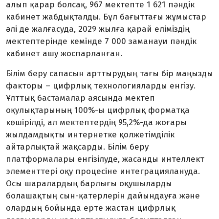
алып қарар болсақ, 967 мектепте 1 621 пәндік
кабинет жабдықталды. Бұл бағыттағы жұмыстар
әлі де жалғасуда, 2029 жылға қарай еліміздің
мектептерінде кемінде 7 000 заманауи пәндік
кабинет ашу жоспарланған.
Білім беру сапасын арттырудың тағы бір маңызды
факторы – цифрлық технологияларды енгізу.
Ұлттық бастамалар аясында мектеп
оқулықтарының 100%-ы цифрлық форматқа
көшірілді, ал мектептердің 95,2%-да жоғары
жылдамдықты интернетке қолжетімділік
айтарлықтай жақсарды. Білім беру
платформалары енгізілуде, жасанды интеллект
элементтері оқу процесіне интеграциялануда.
Осы шаралардың барлығы оқушыларды
болашақтың сын-қатерлерін дайындауға және
олардың бойында ерте жастан цифрлық