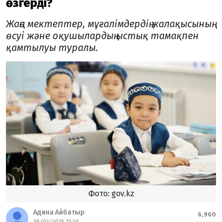
өзгерді?
Жаңа мектептер, мұғалімдердің жалақысының
өсуі және оқушылардың ыстық тамақпен
қамтылуы туралы.
Фото: gov.kz
Адина Айбатыр
6,960