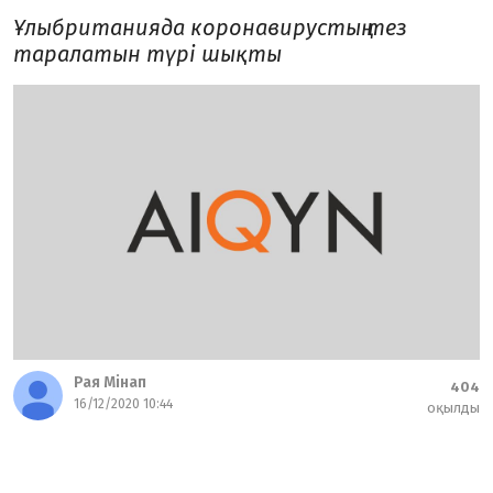
Ұлыбританияда коронавирустың тез
таралатын түрі шықты
Рая Мінап
404
16/12/2020 10:44
оқылды