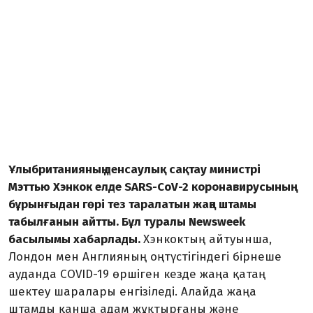
Ұлыбританияның денсаулық сақтау министрі
Мэттью Хэнкок елде SARS-CoV-2 коронавирусының
бұрынғыдан гөрі тез таралатын жаңа штамы
табылғанын айтты. Бұл туралы Newsweek
басылымы хабарлады.
Хэнкоктың айтуынша,
Лондон мен Англияның оңтүстігіндегі бірнеше
ауданда COVID-19 өршіген кезде жаңа қатаң
шектеу шаралары енгізіледі. Алайда жаңа
штамды қанша адам жұқтырғаны және