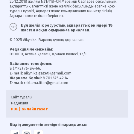
25.12.2018 жылғы №17418-СИ Мерзімді баспасөз басылымын,
ақпараттық агенттікті және желілік басылымды есепке қою
туралы куәлігі, Ақпарат және коммуникация министрлігінің
Ақпарат комитетімен берілген.
Бұл желілік ресурстың ақпараттық өнімдері 18
жастан асқан оқырманға арналған.
© 2025 Aikyn.kz. Барлық құқық қорғалған.
Редакция мекенжайы:
010000, Астана қаласы, Қонаев көшесі, 12/1.
Байланыс телефоны:
8 (7172) 76-84-66.
E-mail:
aikyn.kz.gazeti@gmail.com
Жарнама бөлімі:
8 701 675 42 14
E-mail:
reklama.liter@gmail.com
Сайт туралы
Редакция
PDF | онлайн газет
Біздің әлеуметтік желідегі парақшамыз