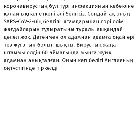
коронавирустың бұл түрі инфекцияның көбеюіне
қалай ықпал еткені әлі белгісіз. Сондай-ақ оның
SARS-CoV-2-нің белгілі штамдарынан гөрі өлім
жағдайларын тудыратыны туралы ешқандай
дәлел жоқ. Дегенмен ол адамнан адамға оңай әрі
тез жүғатын болып шықты. Вирустың жаңа
штаммы елдің 60 аймағында мыңға жуық
адамнан анықталған. Оның көп бөлігі Англияның
оңтүстігінде тіркелді.