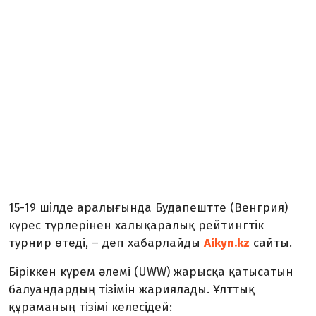
15-19 шілде аралығында Будапештте (Венгрия)
күрес түрлерінен халықаралық рейтингтік
турнир өтеді, – деп хабарлайды
Aikyn.kz
сайты.
Біріккен күрем әлемі (UWW) жарысқа қатысатын
балуандардың тізімін жариялады. Ұлттық
құраманың тізімі келесідей: