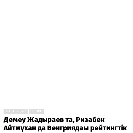
ЖАҢАЛЫҚТАР
СПОРТ
Демеу Жадыраев та, Ризабек
Айтмұхан да Венгриядағы рейтингтік