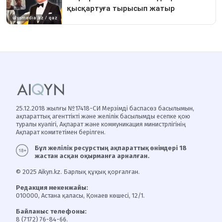
25.12.2018 жылғы №17418-СИ Мерзімді баспасөз басылымын,
ақпараттық агенттікті және желілік басылымды есепке қою
туралы куәлігі, Ақпарат және коммуникация министрлігінің
Ақпарат комитетімен берілген.
Бұл желілік ресурстың ақпараттық өнімдері 18
жастан асқан оқырманға арналған.
© 2025 Aikyn.kz. Барлық құқық қорғалған.
Редакция мекенжайы:
010000, Астана қаласы, Қонаев көшесі, 12/1.
Байланыс телефоны:
8 (7172) 76-84-66.