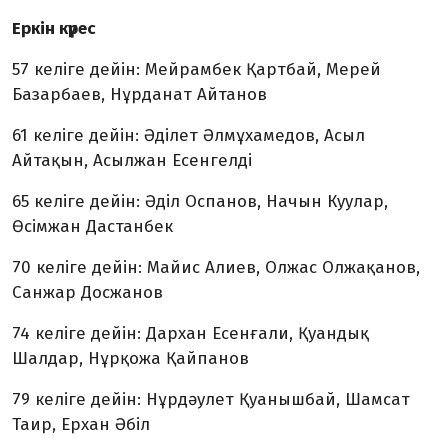
Еркін күрес
57 келіге дейін: Мейрамбек Қартбай, Мерей
Базарбаев, Нұрданат Айтанов
61 келіге дейін: Әділет Әлмұхамедов, Асыл
Айтақын, Асылжан Есенгелді
65 келіге дейін: Әділ Оспанов, Начын Куулар,
Өсімжан Дастанбек
70 келіге дейін: Майис Алиев, Олжас Олжақанов,
Санжар Досжанов
74 келіге дейін: Дархан Есенғали, Қуандық
Шалдар, Нұрқожа Қайпанов
79 келіге дейін: Нұрдәулет Қуанышбай, Шамсат
Таир, Ерхан Әбіл