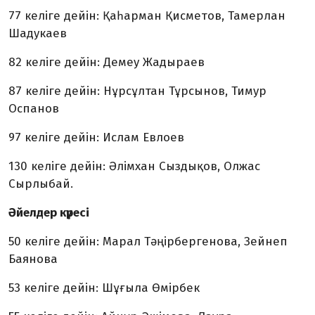
77 келіге дейін: Қаһарман Қисметов, Тамерлан
Шадукаев
82 келіге дейін: Демеу Жадыраев
87 келіге дейін: Нұрсұлтан Тұрсынов, Тимур
Оспанов
97 келіге дейін: Ислам Евлоев
130 келіге дейін: Әлімхан Сыздықов, Олжас
Сырлыбай.
Әйелдер күресі
50 келіге дейін: Марал Тәңірбергенова, Зейнеп
Баянова
53 келіге дейін: Шұғыла Өмірбек