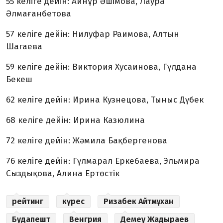
55 келіге дейін: Айнұр Әшімова, Лаура
Әлмағанбетова
57 келіге дейін: Нилуфар Раимова, Алтын
Шагаева
59 келіге дейін: Виктория Хусаинова, Гүлдана
Бекеш
62 келіге дейін: Ирина Кузнецова, Тыныс Дүбек
68 келіге дейін: Ирина Казюлина
72 келіге дейін: Жәмила Бақбергенова
76 келіге дейін: Гүлмарал Еркебаева, Эльмира
Сыздықова, Алина Ертөстік
рейтинг
күрес
Ризабек Айтмұхан
Будапешт
Венгрия
Демеу Жадыраев