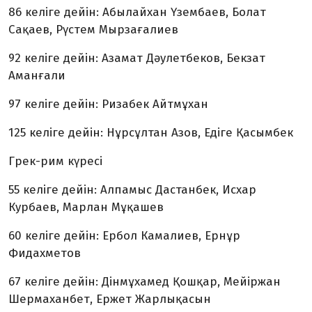
86 келіге дейін: Абылайхан Үзембаев, Болат
Сақаев, Рүстем Мырзағалиев
92 келіге дейін: Азамат Дәулетбеков, Бекзат
Аманғали
97 келіге дейін: Ризабек Айтмұхан
125 келіге дейін: Нұрсұлтан Азов, Едіге Қасымбек
Грек-рим күресі
55 келіге дейін: Алпамыс Дастанбек, Исхар
Курбаев, Марлан Мұқашев
60 келіге дейін: Ербол Камалиев, Ернұр
Фидахметов
67 келіге дейін: Дінмұхамед Қошқар, Мейіржан
Шермаханбет, Ержет Жарлықасын