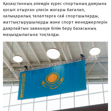
Қазақстанның әлемдік күрес спортының дамуына
қосып отырған үлесін жоғары бағалап,
халықаралық талаптарға сай спортшыларды,
жаттықтырушыларды және спорт менеджерлерін
даярлайтын заманауи білім беру базасының
маңыздылығына тоқталды.