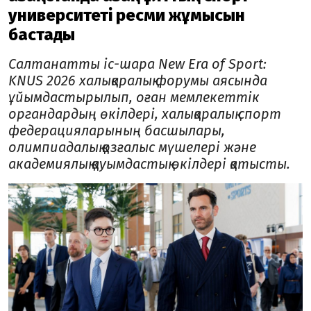
университеті ресми жұмысын
бастады
Салтанатты іс-шара New Era of Sport:
KNUS 2026 халықаралық форумы аясында
ұйымдастырылып, оған мемлекеттік
органдардың өкілдері, халықаралық спорт
федерацияларының басшылары,
олимпиадалық қозғалыс мүшелері және
академиялық қауымдастық өкілдері қатысты.