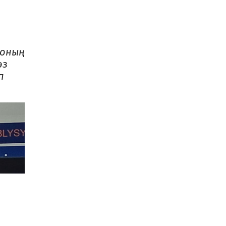
 оның
өз
п