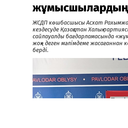
жұмысшылардың қ
ЖСДП көшбасшысы Асхат Рахымжано
кездесуде Қазақстан Халық партияс
сайлауалды бағдарламасында «жұмы
жоқ» деген мәлімдеме жасағаннан 
берді.