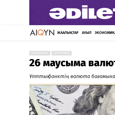
ЖАҢАЛЫҚТАР
АУЫЛ
ЭКОНОМИК
ЖАҢАЛЫҚТАР
ЭКОНОМИКА
26 маусымға валю
Ұлттық банктің валюта бағамына