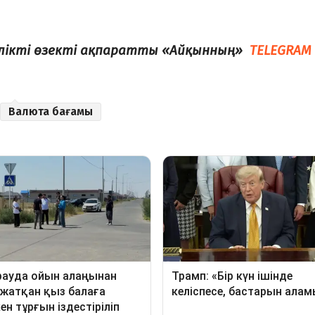
елікті өзекті ақпаратты «Айқынның»
TELEGRAM
Валюта бағамы