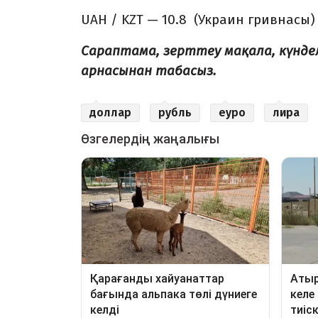
UAH / KZT — 10.8 (Украин гривнаcы)
Сараптама, зерттеу мақала, күнд
арнасынан табасыз.
доллар
рубль
еуро
лира