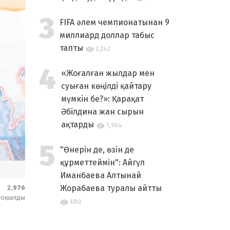
FIFA әлем чемпионатынан 9
миллиард доллар табыс
тапты
2,242
«Жоғалған жылдар мен
суыған көңілді қайтару
мүмкін бе?»: Қарақат
Әбілдина жан сырын
ақтарды
1,964
"Өнерін де, өзін де
құрметтеймін": Айгүл
Иманбаева Алтынай
Жорабаева туралы айтты
2,976
оқылды
680