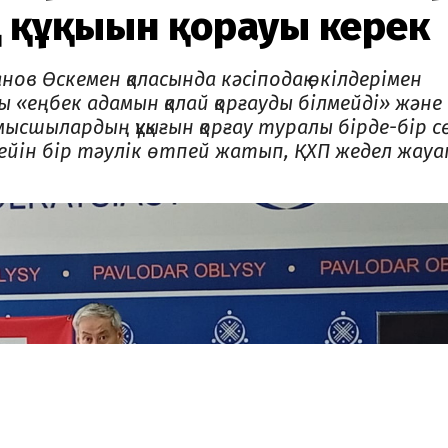
ұқығын қорғауы керек
в Өскемен қаласында кәсіподақ өкілдерімен
ы «еңбек адамын қалай қорғауды білмейді» және
сшылардың құқығын қорғау туралы бірде-бір с
кейін бір тәулік өтпей жатып, ҚХП жедел жауа