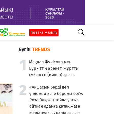
Газетке жазылу
Бүгін
TRENDS
Мақпал Жүнісова мен
Бүркіттің әрекеті жұртты
сүйсінтті (видео)
2,712
«Ақшасын берді деп
үндемей кете береміз бе?»:
Роза Әлқожа тойда уағыз
айтқан адамға қатаң жаза
қолдануды сұрады
2,469