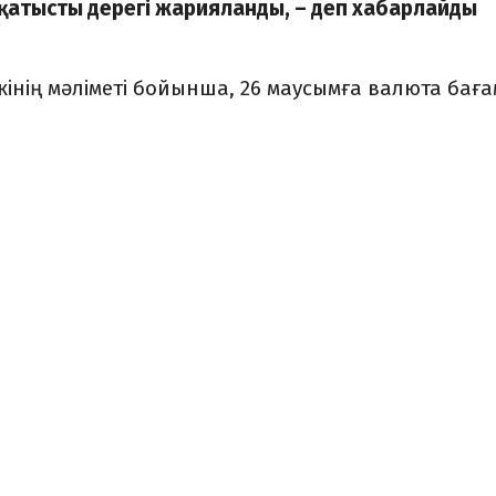
 қатысты дерегі жарияланды, – деп хабарлайды
інің мәліметі бойынша, 26 маусымға валюта баға