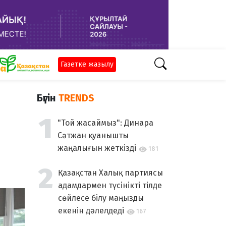
Газетке жазылу
Бүгін
TRENDS
"Той жасаймыз": Динара
Сәтжан қуанышты
жаңалығын жеткізді
181
Қазақстан Халық партиясы
адамдармен түсінікті тілде
сөйлесе білу маңызды
екенін дәлелдеді
167