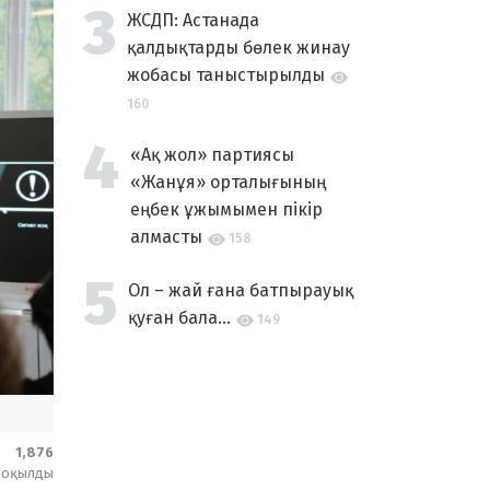
ЖСДП: Астанада
қалдықтарды бөлек жинау
жобасы таныстырылды
160
«Ақ жол» партиясы
«Жанұя» орталығының
еңбек ұжымымен пікір
алмасты
158
Ол – жай ғана батпырауық
қуған бала...
149
1,876
оқылды