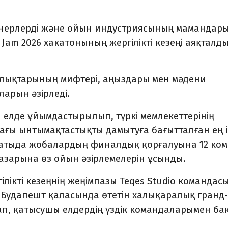
айнерлерді және ойын индустриясының мамандар
 Jam 2026 хакатонының жергілікті кезеңі аяқталды
халықтарының мифтері, аңыздары мен мәдени
арын әзірледі.
ы елде ұйымдастырылып, түркі мемлекеттерінің
ғы ынтымақтастықты дамытуға бағытталған ең і
матыда жобалардың финалдық қорғалуына 12 ко
зарына өз ойын әзірлемелерін ұсынды.
ікті кезеңнің жеңімпазы Teqes Studio командас
 Будапешт қаласында өтетін халықаралық гранд-
, қатысушы елдердің үздік командаларымен ба