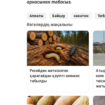
арнасынан табасыз.
Алматы
Байқау
хакатон
Tur