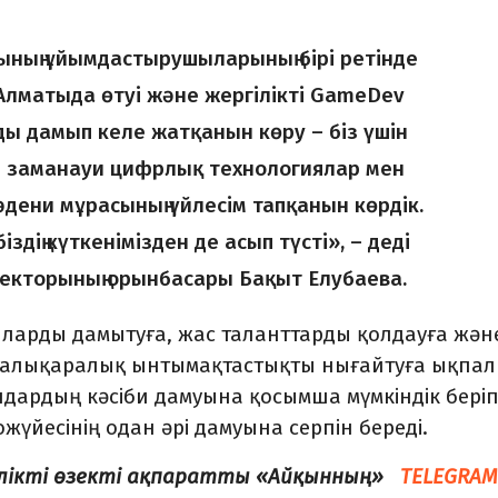
ының ұйымдастырушыларының бірі ретінде
Алматыда өтуі және жергілікті GameDev
ы дамып келе жатқанын көру – біз үшін
з заманауи цифрлық технологиялар мен
әдени мұрасының үйлесім тапқанын көрдік.
іздің күткенімізден де асып түсті», – деді
ректорының орынбасары Бақыт Елубаева.
ияларды дамытуға, жас таланттарды қолдауға жән
халықаралық ынтымақтастықты нығайтуға ықпал
ндардың кәсіби дамуына қосымша мүмкіндік беріп
жүйесінің одан әрі дамуына серпін береді.
елікті өзекті ақпаратты «Айқынның»
TELEGRAM