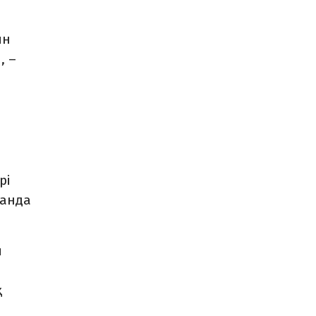
ын
, –
рі
манда
ы
қ