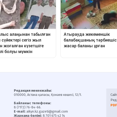
Редакция мекенжайы:
010000, Астана қаласы, Қонаев көшесі, 12/1.
Сай
Ред
Байланыс телефоны:
PDF
8 (7172) 76-84-66.
E-mail:
aikyn.kz.gazeti@gmail.com
Жарнама бөлімі:
8 701 675 42 14