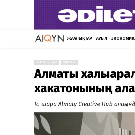
ЖАҢАЛЫҚТАР
АУЫЛ
ЭКОНОМИК
ЖАҢАЛЫҚТАР
ӘЛЕУМЕТ
Алматы халықарал
хакатонының ал
Іс-шара Almaty Creative Hub алаңын