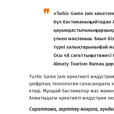
«Turkic Game Jam хакатон
бұл бастаманың қайтадан 
қауымдастығының қарқынд
үлкен мақтаныш. Биыл бі
түркі халықтарының бай м
Осы 48 сағаттың нәтижесі б
Almaty Tourism Bureau ди
Turkic Game Jam креативті индустр
цифрлық технология саласындағы 
етеді. Мұндай бастамалар жас мама
Алматыдағы креативті индустрия эко
Сараптама, зерттеу мақала, күнд