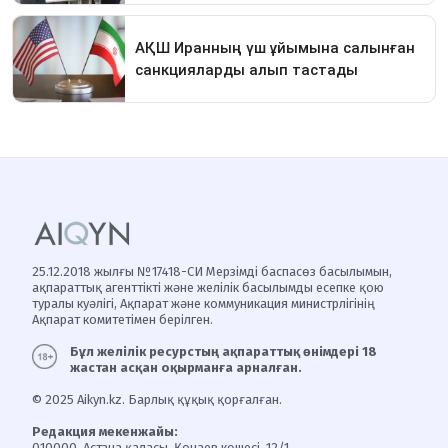
25.12.2018 жылғы №17418-СИ Мерзімді баспасөз басылымын,
ақпараттық агенттікті және желілік басылымды есепке қою
туралы куәлігі, Ақпарат және коммуникация министрлігінің
Ақпарат комитетімен берілген.
Бұл желілік ресурстың ақпараттық өнімдері 18
жастан асқан оқырманға арналған.
© 2025 Aikyn.kz. Барлық құқық қорғалған.
Редакция мекенжайы:
010000, Астана қаласы, Қонаев көшесі, 12/1.