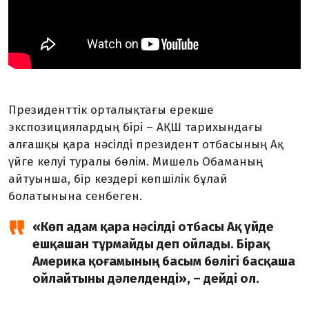
Президенттік орталықтағы ерекше
экспозициялардың бірі – АҚШ тарихындағы
алғашқы қара нәсілді президент отбасының Ақ
үйге келуі туралы бөлім. Мишель Обаманың
айтуынша, бір кездері көпшілік бұлай
болатынына сенбеген.
«Көп адам қара нәсілді отбасы Ақ үйде
ешқашан тұрмайды деп ойлады. Бірақ
Америка қоғамының басым бөлігі басқаша
ойлайтыны дәлелденді», – дейді ол.