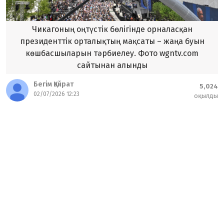
Чикагоның оңтүстік бөлігінде орналасқан
президенттік орталықтың мақсаты – жаңа буын
көшбасшыларын тәрбиелеу. Фото wgntv.com
сайтынан алынды
Бегім Қайрат
5,024
02/07/2026 12:23
оқылды