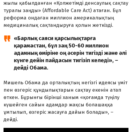
жылы қабылданған «Қолжетімді денсаулық сақтау
туралы заңды» (Affordable Care Act) атаған. Бұл
реформа ондаған миллион америкалықтың
медициналық сақтандыруға қолын жеткізді.
«Барлық саяси қарсылықтарға
қарамастан, бұл заң 50-60 миллион
адамның өміріне оң әсерін тигізді және әлі
күнге дейін пайдасын тигізіп келеді», –
дейді Обама.
Мишель Обама да орталықтың негізгі идеясы үміт
пен өзгеріс құндылықтарын сақтау екенін атап
өткен. Бұрынғы бірінші ханым «қоғамда түңілу
күшейген сайын адамдар жақсы болашаққа
ұмтылып, өзгеріс жасауға дайын болады», –
дейді.