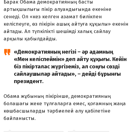
Барак Обама демократияның басты
артықшылығы пікір алуандығында екеніне
сенеді. Ол «кез келген азамат билікпен
келіспеуге, өз пікірін ашық айтуға құқылы» екенін
айтады. Ал түпкілікті шешімді халық сайлау
арқылы қабылдайды.
«Демократияның негізі – әр адамның
«Мен келіспеймін» деп айту құқығы. Кейін
біз пікірталас жүргіземіз, ал соңғы сөзді
сайлаушылар айтады», – дейді бұрынғы
президент.
Обама жұбының пікірінше, демократияның
болашағы жеке тұлғаларға емес, қоғамның жаңа
көшбасшыларды тәрбиелей алу қабілетіне
байланысты.