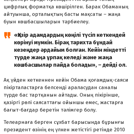
цифрлық форматқа көшірілген. Барак Обаманың
айтуынша, орталықтың басты мақсаты – жаңа
буын көшбасшыларын тәрбиелеу.
«Қазір адамдардың көңілі түсіп кеткендей
көрінуі мүмкін. Бірақ тарихта бұндай
кезеңдер әрдайым болған. Кейін міндетті
түрде жаңа ұрпақ келеді және жаңа
көшбасшылар пайда болады», – дейді ол.
Ақ үйден кеткеннен кейін Обама қоғамдық-саяси
пікірталастарға белсенді араласудан саналы
түрде бас тартқанын айтады. Оның пікірінше,
қазіргі рөлі саясаттағы ойыншы емес, жастарға
бағыт-бағдар беретін тәлімгер болу.
Телеарнаға берген сұхбат барысында бұрынғы
президент өзінің ең үлкен жетістігі ретінде 2010