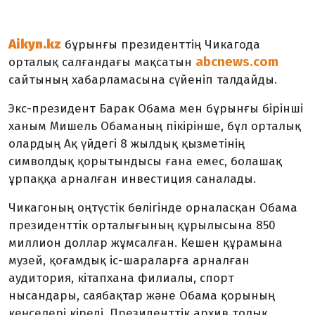
Aikyn.kz
бұрынғы президенттің Чикагода
abcnews.com
орталық салғандағы мақсатын
сайтының хабарламасына сүйеніп талдайды.
Экс-президент Барак Обама мен бұрынғы бірінші
ханым Мишель Обаманың пікірінше, бұл орталық
олардың Ақ үйдегі 8 жылдық қызметінің
символдық қорытындысы ғана емес, болашақ
ұрпаққа арналған инвестиция саналады.
Чикагоның оңтүстік бөлігінде орналасқан Обама
президенттік орталығының құрылысына 850
миллион доллар жұмсалған. Кешен құрамына
музей, қоғамдық іс-шараларға арналған
аудитория, кітапхана филиалы, спорт
нысандары, саябақтар және Обама қорының
кеңселері кіреді. Президенттік архив толық