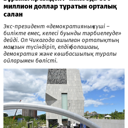
миллион доллар тұратын орталық
салған
Экс-президент «демократияның күші –
билікте емес, келесі буынды тәрбиелеуде»
дейді. Ол Чикагода ашылған орталықтың
маңызын түсіндіріп, елдің болашағы,
демократия және көшбасшылық туралы
ойларымен бөлісті.