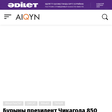
ЖАҢАЛЫҚТАР
САЯСАТ
ЖАҺАН
ТАНЫМ
Бұрынғы президент Чикагода 850