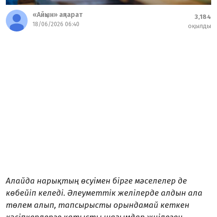
«Айқын» ақпарат
3,184
18/06/2026 06:40
оқылды
Алайда нарық­­тың өсуімен бірге мәселелер де
көбейіп келеді. Әлеуметтік желілер­де алдын ала
төлем алып, тапсырысты орындамай кеткен