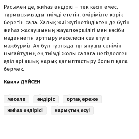
Расымен де, жиһаз өндірісі – тек кәсіп емес,
тұрмысымызды тиімді ететін, өмірімізге көрік
беретін сала. Халық жиі жүгінетіндіктен де бүгін
жиһаз жасаушының жауапкершілігі мен кәсіби
мәдение­тін арттыру мәселесін сөз етуге
мәжбүрміз. Ал бұл тұрғыда тұтынушы сенімін
нығайтудың ең тиімді жолы сапаға негізделген
әділ әрі ашық нарық қалыптастыру болып қала
бермек.
Кәмила ДҮЙСЕН
мәселе
өндіріс
ортақ ереже
жиһаз өндірісі
нарықтың өсуі