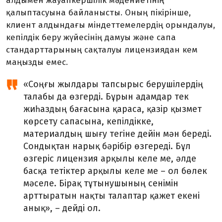
алдымен жауапкершілік мәдениетінің
қалыптасуына байланысты. Оның пікірінше,
клиент алдындағы міндеттемелердің орындалуы,
кепілдік беру жүйесінің дамуы және сапа
стандарттарының сақталуы лицензиядан кем
маңызды емес.
«Соңғы жылдары тапсырыс берушілер­дің
талабы да өзгерді. Бұрын адамдар тек
жиһаздың бағасына қараса, қазір қызмет
көрсету сапасына, кепілдікке,
материалдың шығу тегіне дейін мән береді.
Сондық­тан нарық бәрібір өзгереді. Бұл
өзгеріс ли­цензия арқылы келе ме, әлде
басқа тетік­тер арқылы келе ме – ол бөлек
мәселе. Бірақ тұтынушының сенімін
арттыратын нақты талаптар қажет екені
анық», – дейді ол.