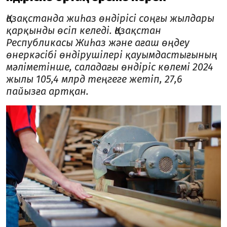
Қазақстанда жиһаз өндірісі соңғы жылдары
қарқынды өсіп келеді. Қазақстан
Республикасы Жиһаз және ағаш өңдеу
өнеркәсібі өндіруші­лері қауымдастығының
мәліметінше, саладағы өндіріс көлемі 2024
жылы 105,4 млрд теңгеге жетіп, 27,6
пайызға артқан.