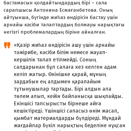
бастамасын қолдайтындардың бірі – сала
сарапшысы Антонина Есмағанбетова. Оның
айтуынша, бүгінде жиһаз өндірісін бастау үшін
арнайы кәсіби талаптардың болмауы нарықтағы
негізгі проблемалардың біріне айналған.
«Қазір жиһаз өндірісін ашу үшін арнайы
тәжірибе, кәсіби білім немесе жауап­
кершілік талап етілмейді. Соның
салдарынан бұл салаға кез келген адам
келіп жатыр. Өкінішке қарай, мұның
зардабын ең алдымен қарапайым
тұтынушылар тартады. Бірі алдын ала
төлем алып, кейін байланысқа шықпайды.
Екіншісі тапсырысты бірнеше айға
кешіктіреді. Үшіншісі сапасыз өнім жасап,
қымбат материалдарды бүлдіреді. Мұндай
жағдайлар бүкіл нарықтың беделіне нұқсан