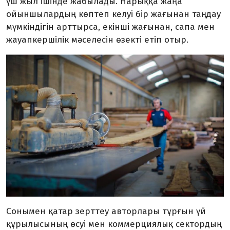
үш жыл ішінде жабылады. Нарыққа жаңа
ойыншылардың көптеп келуі бір жағынан таңдау
мүмкіндігін арттырса, екінші жағынан, сапа мен
жа­уапкершілік мәселесін өзекті етіп отыр.
Сонымен қатар зерттеу авторлары тұрғын үй
құрылысының өсуі мен коммерциялық сектордың