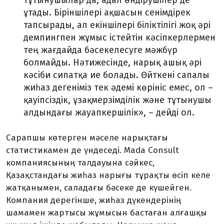
тұтынушылар да, адал өндірушілер де
ұтады. Біріншілері ақшасын сенімдірек
тапсырады, ал екіншілері біліктілігі жоқ әрі
демпингпен жұмыс істейтін кәсіпкерлермен
тең жағдайда бәсекелесуге мәжбүр
болмайды. Нәтижесінде, нарық ашық әрі
кәсіби сипатқа ие болады. Өйткені сапалы
жиһаз дегеніміз тек әдемі көрініс емес, ол –
қауіпсіздік, ұзақмерзімділік және тұтынушы
алдындағы жауапкершілік», – дейді ол.
Сарапшы көтерген мәселе нарықтағы
статистикамен де үндеседі. Mada Consult
компаниясының талдауына сәйкес,
Қазақстандағы жиһаз нарығы тұрақты өсіп келе
жатқанымен, саладағы бәсеке де күшейген.
Компания дерегінше, жиһаз дүкендерінің
шамамен жартысы жұмысын бастаған алғашқы