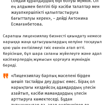
сондай құралдардың бірі болуы мүмкін. Ол
ең алдымен белгілі бір кәсіби талаптар мен
жауапкершілікті қалыптас­тыруға
бағытталуы керек», – дейді Антонина
Есмағанбетова.
Сарапшы лицензиялау бизнесті қиындату немесе
нарыққа жаңа қатысушылардың келуіне тосқауыл
қою үшін енгізілмеуі тиіс екенін атап өтті.
Керісінше, бұл шара саланы жүйелеуге және адал
кәсіпкерлердің жұмысын қорғауға мүмкіндік
береді.
«Лицензиялау барлық мәселені бірден
шешіп тастайды деу дұрыс емес. Бірақ ол
нарықтағы кездейсоқ адамдардың үлесін
азайтып, кәсіби мамандардың үлесін
арттыруға көмектеседі. Бұдан