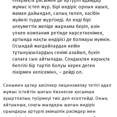
«Нарықта расымен де әртүрлі адамдар
жұмыс істеп жүр. Бірі өндіріс орнын ашып,
маман дайындап, салық төлеп, кәсібін
жүйелі түрде жүргізеді. Ал енді бірі
әлеуметтік желіде жарнама беріп, өзін
үлкен компания ретінде көрсеткенімен,
артында нақты өндірісі де болмауы мүмкін.
Осындай жағдайлардан кейін
тұтынушылардың сенімі азайып, бүкіл
салаға сын айтылады. Сондықтан нарықта
белгілі бір тәртіп болуы керек деген
пікірмен келісемін», – дейді ол.
Сонымен қатар кәсіпкер лицензиялау тетігі адал
жұмыс істейтін шағын бизнеске қосымша
ауыртпалық түсірмеуі тиіс деп есептейді. Оның
айтуынша, соңғы жылдары шағын өндіріс
орындары әртүрлі әкімшілік рәсімдер мен