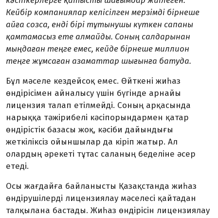
кәсіп­керлерге қатысты шағымдар жиілеген.
Кейбір компаниялар келісіл­ген мерзімді бірнеше
айға созса, енді бірі тұтынушы күткен сапа­ны
қамтамасыз ете алмайды. Соның салдарынан
мыңдаған теңге емес, кейде бірнеше миллион
теңге жұмсаған азаматтар шығынға батуда.
Бұл мәселе кездейсоқ емес. Өйткені жиһаз
өндірісімен айналысу үшін бүгінде арнайы
лицензия талап етілмейді. Соның арқасында
нарыққа тәжірибелі кәсіп­орындармен қатар
өндірістік базасы жоқ, кәсіби дайындығы
жеткіліксіз ойыншылар да кіріп жатыр. Ал
олардың әрекеті тұтас саланың беделіне әсер
етеді.
Осы жағдайға байланысты Қазақстанда жиһаз
өндірушілерді лицензиялау мәселесі қайтадан
талқылана бастады. Жиһаз өндірісін лицензиялау