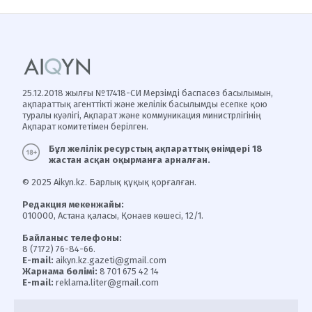
25.12.2018 жылғы №17418-СИ Мерзімді баспасөз басылымын,
ақпараттық агенттікті және желілік басылымды есепке қою
туралы куәлігі, Ақпарат және коммуникация министрлігінің
Ақпарат комитетімен берілген.
Бұл желілік ресурстың ақпараттық өнімдері 18
жастан асқан оқырманға арналған.
© 2025 Aikyn.kz. Барлық құқық қорғалған.
Редакция мекенжайы:
010000, Астана қаласы, Қонаев көшесі, 12/1.
Байланыс телефоны:
8 (7172) 76-84-66.
E-mail:
aikyn.kz.gazeti@gmail.com
Жарнама бөлімі:
8 701 675 42 14
E-mail:
reklama.liter@gmail.com