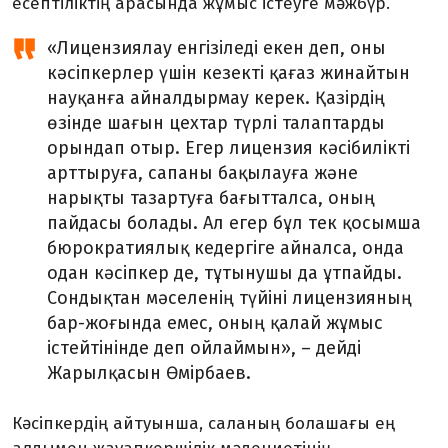
есептіліктің арасында жұмыс істеуге мәжбүр.
«Лицензиялау енгізіледі екен деп, оны
кәсіпкерлер үшін кезекті қағаз жинайтын
науқанға айналдырмау керек. Қазірдің
өзінде шағын цехтар түрлі талаптарды
орындап отыр. Егер лицензия кәсібилікті
арттыруға, сапаны бақылауға және
нарықты тазартуға бағытталса, оның
пайдасы болады. Ал егер бұл тек қосымша
бюрократиялық кедергіге айналса, онда
одан кәсіпкер де, тұтынушы да ұтпайды.
Сондықтан мәселенің түйіні лицензияның
бар-жоғында емес, оның қалай жұмыс
істейтінінде деп ойлаймын», – дейді
Жарылқасын Өмірбаев.
Кәсіпкердің айтуынша, саланың болашағы ең