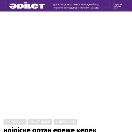
ЭКОНОМИКА
ЖАҢАЛЫҚТАР
A-NEWSPAPER
Өндіріске ортақ ереже керек