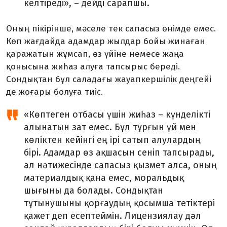
келтіреді», – дейді сарапшы.
Оның пікірінше, мәселе тек сапасыз өнімде емес.
Көп жағдайда адамдар жылдар бойы жинаған
қаражатын жұмсап, өз үйіне немесе жаңа
қонысына жиһаз алуға тапсырыс береді.
Сондықтан бұл саладағы жауапкершілік деңгейі
де жоғары болуға тиіс.
«Көптеген отбасы үшін жиһаз – күнделікті
алынатын зат емес. Бұл тұрғын үй мен
көліктен кейінгі ең ірі сатып алулардың
бірі. Адамдар өз ақшасын сеніп тапсырады,
ал нәтижесінде сапасыз қызмет алса, оның
материалдық қана емес, моральдық
шығыны да болады. Сондықтан
тұтынушыны қорғаудың қосымша тетіктері
қажет деп есептеймін. Лицен­зиялау дәл