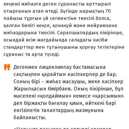
кеңеюі жиһазға деген сұранысты арттырып
отырғанын атап өтеді. Бүгінде нарықтың 70
пайызы тұрғын үй сегментіне тиесілі болса,
қалған бөлігі кеңсе, қонақүй және мейрамхана
жиһаздарына тиесілі. Сарапшылардың пікірінше,
осындай өсім жағдайында саладағы кәсіби
стандарттар мен тұтынушыны қорғау тетіктеріне
сұраныс та арта түседі.
Дегенмен лицензиялау бастамасына
сақтықпен қарайтын кәсіпкерлер де бар.
Соның бірі – жиһаз жасаушы, жеке кәсіпкер
Жарылқасын Өмірбаев. Оның пікірінше, бұл
мәселені «қолдаймын» немесе «қарсымын»
деп біржақты бағалау қиын, өйткені бәрі
енгізілетін талаптардың мазмұнына
байланысты.