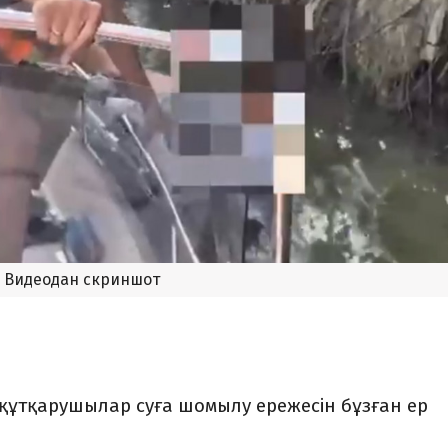
Видеодан скриншот
 құтқарушылар суға шомылу ережесін бұзған ер