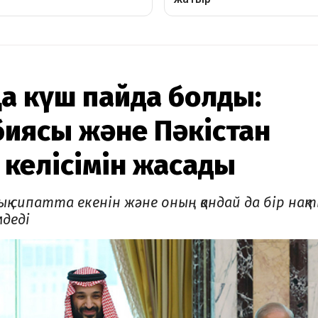
а күш пайда болды:
биясы және Пәкістан
 келісімін жасады
қ сипатта екенін және оның қандай да бір нақ
мдеді