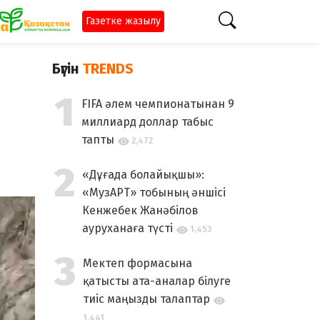
Газетке жазылу
Бүгін
TRENDS
FIFA әлем чемпионатынан 9
миллиард доллар табыс
тапты
2,472
«Дұғада болайықшы»:
«МузАРТ» тобының әншісі
Кенжебек Жанәбілов
ауруханаға түсті
1,453
Мектеп формасына
қатысты ата-аналар білуге
тиіс маңызды талаптар
1,441