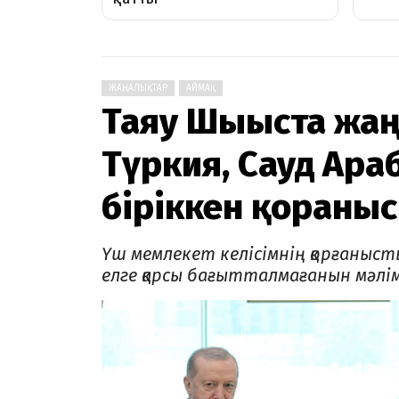
ЖАҢАЛЫҚТАР
АЙМАҚ
Таяу Шығыста жаң
Түркия, Сауд Ара
біріккен қорғаныс
Үш мемлекет келісімнің қорғанысты
елге қарсы бағытталмағанын мәлі