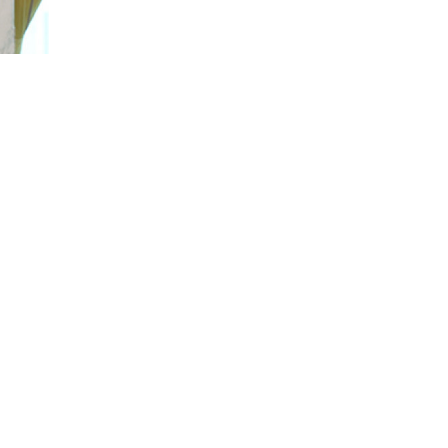
93
оқылды