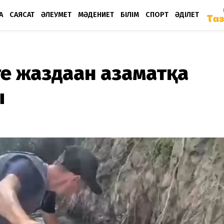
А
САЯСАТ
ӘЛЕУМЕТ
МӘДЕНИЕТ
БІЛІМ
СПОРТ
ӘДІЛЕТ
те жаздаған азаматқа
ы