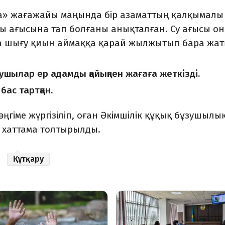
ба» жағажайы маңында бір азаматтың қалқымалы
тты ағысына тап болғаны анықталған. Су ағысы о
ға шығу қиын аймаққа қарай жылжытып бара жат
рушылар ер адамды қайықпен жағаға жеткізді.
бас тартқан.
гіме жүргізіліп, оған Әкімшілік құқық бұзушылы
 хаттама толтырылды.
Құтқару