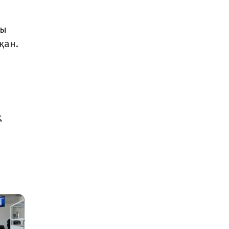
ны
қан.
қ