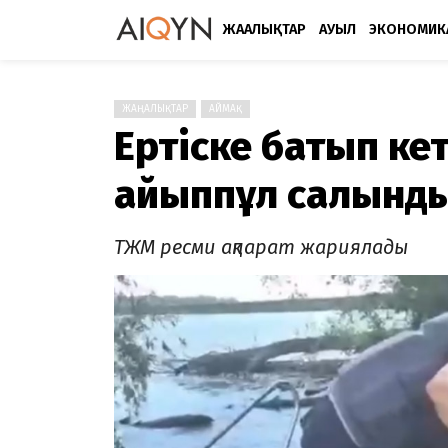
ЖАҢАЛЫҚТАР
АУЫЛ
ЭКОНОМИК
ЖАҢАЛЫҚТАР
АЙМАҚ
Ертіске батып ке
айыппұл салынд
ТЖМ ресми ақпарат жариялады