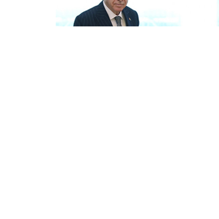
Рүстем Нүркенов
08/08/2026 19:40
7 тамызда Меккеде Түркия президен