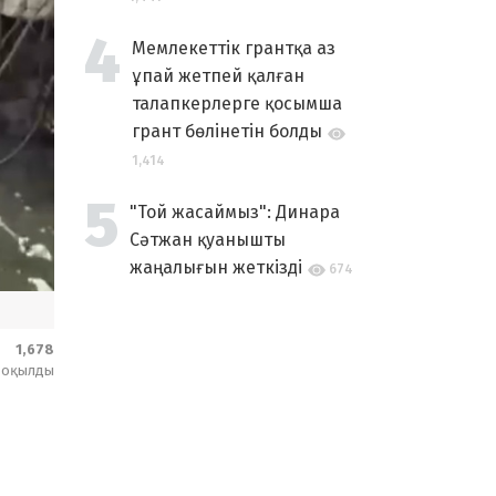
Мемлекеттік грантқа аз
ұпай жетпей қалған
талапкерлерге қосымша
грант бөлінетін болды
1,414
"Той жасаймыз": Динара
Сәтжан қуанышты
жаңалығын жеткізді
674
1,678
оқылды