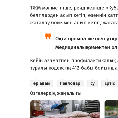
ТЖМ мәліметінше, рейд кезінде «Ку
белгілерден асып кетіп, өзеннің қа
жағалау бойымен алып кетіп, жаға
Оқиға орнына жеткен құтқа
Медициналық көмектен ол 
Кейін азаматпен профилактикалық әң
туралы кодекстің 412-бабы бойынша
ер адам
Павлодар
су
Ертіс