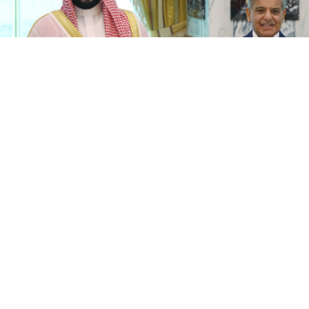
ті Режеп Тайып Ердоған, Сауд Арабиясының тақ