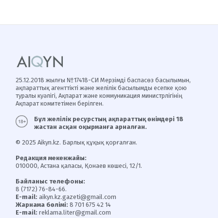
25.12.2018 жылғы №17418-СИ Мерзімді баспасөз басылымын,
ақпараттық агенттікті және желілік басылымды есепке қою
туралы куәлігі, Ақпарат және коммуникация министрлігінің
Ақпарат комитетімен берілген.
Бұл желілік ресурстың ақпараттық өнімдері 18
жастан асқан оқырманға арналған.
© 2025 Aikyn.kz. Барлық құқық қорғалған.
Редакция мекенжайы:
010000, Астана қаласы, Қонаев көшесі, 12/1.
Байланыс телефоны:
8 (7172) 76-84-66.
E-mail:
aikyn.kz.gazeti@gmail.com
Жарнама бөлімі:
8 701 675 42 14
E-mail:
reklama.liter@gmail.com