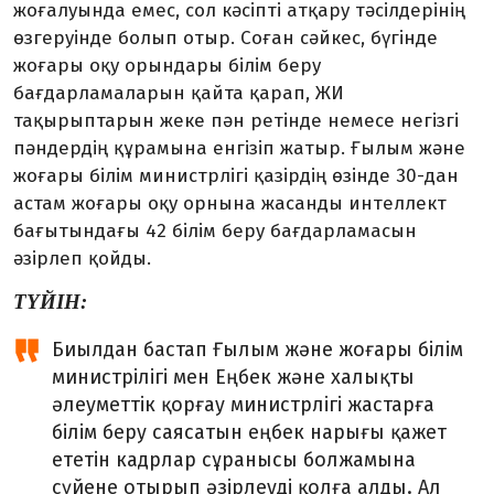
жоғалуында емес, сол кәсіпті атқару тәсілдерінің
өзгеруінде болып отыр. Соған сәйкес, бү­гінде
жоғары оқу орындары білім беру
бағдарламаларын қайта қарап, ЖИ
тақырыптарын жеке пән ретінде немесе негізгі
пән­дердің құрамына енгізіп жатыр. Ғылым және
жоғары білім ми­нистрлігі қазірдің өзінде 30-дан
астам жоғары оқу орнына жасанды интеллект
бағытындағы 42 білім беру бағдарламасын
әзірлеп қойды.
ТҮЙІН:
Биылдан бастап Ғылым және жоғары білім
министрілігі мен Еңбек және халықты
әлеуметтік қорғау министрлігі жастарға
білім беру саясатын еңбек нарығы қажет
ететін кадрлар сұранысы болжамына
сүйене отырып әзірлеуді қолға алды. Ал