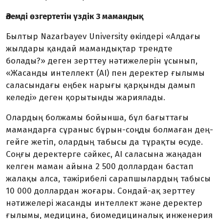
Әлемді өзгертетін үздік 3 мамандық
Былтыр Nazarbayev University өкілдері «Алдағы
жылдары қандай мамандықтар трендте
болады?» деген зерттеу нәтижелерін ұсы­нып,
«Жасанды интеллект (AI) пен деректер ғылымы
саласын­дағы еңбек нарығы қарқынды дамып
келеді» деген қорытынды жариялады.
Олардың болжамы бойынша, бұл бағыттағы
мамандарға сұра­ныс бұрын-соңды болмаған дең­
гейге жетіп, олардың табысы да тұрақты өсуде.
Соңғы деректерге сәйкес, AI саласына жаңадан
келген маман айына 2 500 доллардан бастап
жалақы алса, тә­жірибелі сарапшылардың табысы
10 000 доллардан жоғары. Сондай-ақ зерттеу
нәтижелері жасанды интеллект және деректер
ғылы­мы, медицина, биомедициналық инженерия