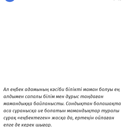
Ал еңбек адамының кәсіби білікті маман болуы ең
алдымен сапалы білім мен дұрыс таңдаған
мамандыққа байланысты. Сондықтан болашақта
аса сұранысқа ие болатын мамандықтар туралы
сұрақ «еңбектеген» жасқа да, ертеңін ойлаған
елге де керек шығар.