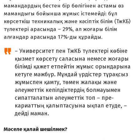
мамандардың бестен бір бөлігінен астамы өз
мамандығы бойынша жұмыс істемейді: бұл
көрсеткіш техникалық және кәсіптік білім (ТжКБ)
түлектері арасында – 29%, ал жоғары білім
алғандар арасында 17%-ды құрайды.
– Университет пен ТжКБ түлектері көбіне
қызмет көрсету саласына немесе жоғары
білімді қажет етпейтін жұмыс орындарына
кетуге мәжбүр. Мұндай үр­дістер тұрақсыз
жұмыспен қамту, төмен жалақы және
әлеуметтік кепілдіктердің болмауымен
сипатталатын әлеуметтік топ – пре­
кариаттың қалыптасуына ықпал етуде, –
дейді маман.
Мәселе қалай шешілмек?