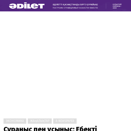
ЭКОНОМИКА
ЖАҢАЛЫҚТАР
A-NEWSPAPER
Сұраныс пен ұсыныс: Еңбектің