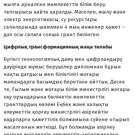
жылға арналған мемлекеттік білім беру
тапсырысы қайта қаралды. Мәселен, жылу және
электр энергетикасы, су ресурстары
салаларында шамамен 4 мың инженер қажет –
дәл осы салаға сонша грант бөлінген.
Цифрлық трансформацияның жаңа талабы
Бүгінгі технологиялық даму мен цифрландыру
дәуірінде жұмыс берушілер дипломнан бұрын
нақты дағдысы мен біліктілігі жоғары
мамандарға басымдық беретінін айттық. Десек
те, Ғылым және жоғары білім министрлігі жоғары
оқу орындарына бөлінетін мемлекеттік
гранттардың көлемі Еңбек және халықты
әлеуметтік қорғау ми­нистрлігі әзірлейтін
кадрларға қажеттілік болжамына сүйене отырып
жасалғанын жеткізді. Бұл болжамды әзірлеу
кезінде өңір­лердің әлеуметтік-экономикалық