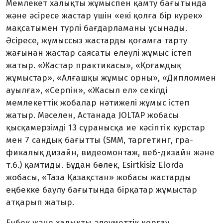
Мемлекет халықты жұмыспен қамту бағытында
және әсіресе жастар үшін «екі қолға бір күрек»
мақсатымен түрлі бағдарламаны ұсынады.
Әсіресе, жұмыссыз жас­тарды қоғамға тарту
жағынан жастар саясаты елеулі жұмыс істеп
жатыр. «Жастар практикасы», «Қоғамдық
жұмыстар», «Алғашқы жұмыс орны», «Дип­ломмен
ауылға», «Серпін», «Жасыл ел» секілді
мемлекеттік жобалар нәтижелі жұмыс істеп
жатыр. Мәселен, Астанада JOLTAP жобасы
қысқамерзімді 13 сұранысқа ие кәсіптік курстар
мен 7 сандық бағытты (SMM, таргетинг, гра­
фикалық дизайн, видеомонтаж, веб-дизайн және
т.б.) қамтиды. Бұдан бөлек, Esirtkisiz Elorda
жобасы, «Таза Қазақстан» жобасы жас­тарды
еңбекке баулу бағы­тында бірқатар жұмыстар
атқарып жатыр.
Еңбек және халықты әлеу­меттік қорғау