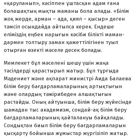
«қаруланып», кәсіппен ұштасқан адам ғана
болашақтың мықты маманы бола алады. «Білім
жоқ жерде, арман – ада, қиял – қы­сыр» деген
тәмсіл осындайда айтылса керек. Ендеше
еліміздің ең­бек нарығын кәсіби білікті ма­ман­
дармен толтыру заман қа­жет­тілігінен туып
отырған өзекті мәселе десек болады.
Мемлекет бұл мәселені шешу үшін жаңа
тәсілдерді қарастырып жатыр. Бұл тұрғыда
Мәдениет және ақпарат министрі Аида Балаева
білім беру бағдарлама­лары­ның артықтығын
және олардың тәжірибеден алшақ­тығын
растайды. Оның айтуынша, білім беру жүйесінде
шамадан тыс ака­демизм, сондай-ақ білім беру
бағ­дар­ламаларының қайта­лануы байқалады.
Сондықтан биыл бі­лім беру бағдарламаларын
қыс­қарту бойынша жұмыстар жүр­гізіліп жатыр.