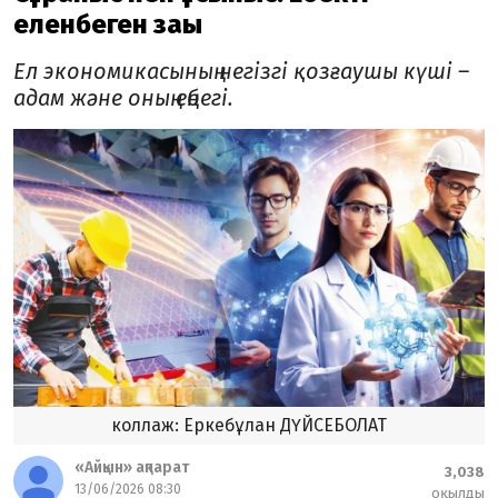
еленбеген заңы
Ел экономикасының негізгі қозғаушы күші –
адам және оның еңбегі.
коллаж: Еркебұлан ДҮЙСЕБОЛАТ
«Айқын» ақпарат
3,038
13/06/2026 08:30
оқылды