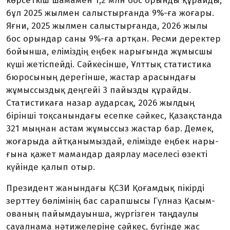
көрсеткіш шамамен 1,2 млн бос орынды құрайды,
бұл 2025 жылмен салыстырғанда 9%-ға жоғары.
Яғни, 2025 жылмен салыстырғанда, 2026 жылы
бос орындар саны 9%-ға артқан. Ресми деректер
бойынша, еліміздің еңбек нарығында жұмысшы
күші жетіспейді. Сәйкесінше, Ұлттық статистика
бюросының дерегін­ше, жастар арасындағы
жұмыс­сыз­дық деңгейі 3 пайызды құрай­ды.
Статистикаға назар аударсақ, 2026 жылдың
бірінші тоқсанын­дағы есепке сәйкес, Қазақстанда
321 мыңнан астам жұмыссыз жастар бар. Демек,
жоғарыда айтқа­нымыздай, елімізде еңбек нары­
ғына қажет мамандар даярлау мә­селесі өзекті
күйінде қалып отыр.
Президент жанындағы ҚСЗИ Қоғамдық пікірді
зерттеу бөлімі­нің бас сарапшысы Гүлназ Қа­сым­
ова­ның пайымдауынша, жүргізген таңдаулы
сауалнама нәтижелеріне сәйкес, бүгінде жас