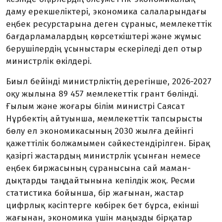
даму ерекшеліктері, экономика салаларындағы
еңбек ресурстарына деген сұраныс, мемлекеттік
бағдарламалардың көрсеткіштері және жұмыс
берушілердің ұсыныстары ескеріледі деп отыр
министрлік өкілдері.
Биыл бейінді министрліктің дерегінше, 2026-2027
оқу жылына 89 457 мемлекеттік грант бөлінді.
Ғылым және жоғары білім министрі Саясат
Нұрбектің айтуынша, мемлекеттік тапсырысты
бөлу ел экономикасының 2030 жылға дейінгі
қажеттілік болжамымен сәйкестендірілген. Бірақ
қазіргі жастардың министрлік ұсынған немесе
еңбек биржа­сының сұранысына сай маман­
дықтарды таңдайтынына кепілдік жоқ. Ресми
статистика бойынша, бір жағынан, жастар
цифрлық кәсіптерге көбірек бет бұрса, екінші
жағынан, экономика үшін маңызды бірқатар