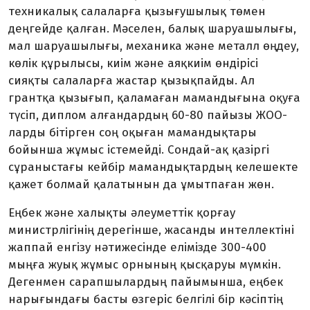
техникалық салаларға қызығушылық төмен
деңгейде қалған. Мәселен, балық шаруашылығы,
мал шаруа­шылығы, механика және металл өңдеу,
көлік құрылысы, киім және аяқкиім өндірісі
сияқты салаларға жастар қызықпайды. Ал
грантқа қызығып, қаламаған мамандығына оқуға
түсіп, диплом алғандардың 60-80 пайызы ЖОО-
ларды бітірген соң оқыған мамандықтары
бойынша жұмыс істемейді. Сондай-ақ қазіргі
сұра­ныстағы кейбір мамандықтардың келешекте
қажет болмай қала­тынын да ұмытпаған жөн.
Еңбек және халықты әлеу­меттік қорғау
министрлігінің дере­гінше, жасанды интеллектіні
жаппай енгізу нәтижесінде еліміз­де 300-400
мыңға жуық жұмыс орнының қысқаруы мүмкін.
Дегенмен сарапшылардың пайымынша, еңбек
нарығындағы бас­ты өзгеріс белгілі бір кәсіптің