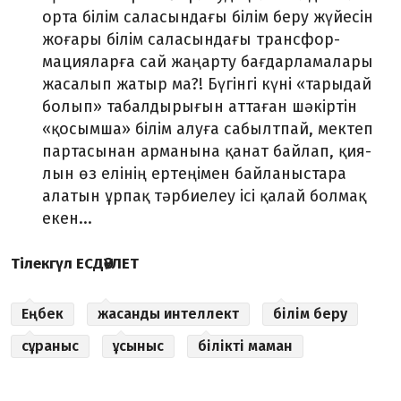
орта білім саласын­дағы білім беру жүйесін
жоғары білім саласындағы трансфор­
мация­ларға сай жаңарту бағдарламалары
жасалып жатыр ма?! Бүгінгі күні «тарыдай
болып» табалдырығын аттаған шәкіртін
«қосымша» білім алуға сабылтпай, мектеп
партасынан арманына қанат байлап, қия­
лын өз елінің ертеңімен байланыстара
алатын ұрпақ тәрбиелеу ісі қа­лай болмақ
екен...
Тілекгүл ЕСДӘУЛЕТ
Еңбек
жасанды интеллект
білім беру
сұраныс
ұсыныс
білікті маман