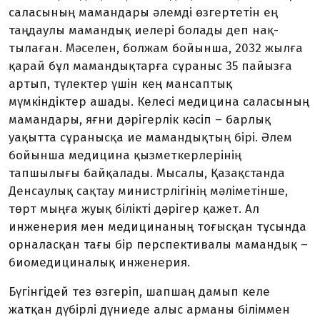
саласының мамандары әлемді өзгертетін ең
таңдаулы мамандық иелері болады деп нақ­
тылаған. Мәселен, болжам бо­йынша, 2032 жылға
қарай бұл мамандықтарға сұраныс 35 па­йыз­ға
артып, түлектер үшін кең ман­саптық
мүмкіндіктер ашады. Ке­лесі медицина саласының
маман­дары, яғни дәрігерлік кәсіп – барлық
уақытта сұранысқа ие маман­дықтың бірі. Әлем
бойынша медицина қызметкер­лерінің
тапшылығы байқалады. Мысалы, Қазақстанда
Денсаулық сақтау министрлігінің мәліметін­ше,
төрт мыңға жуық білікті дәрігер қажет. Ал
инженерия мен медицинаның тоғысқан тұсында
орналасқан тағы бір перспективалы мамандық –
биомедициналық инженерия.
Бүгінгідей тез өзгеріп, шап­шаң дамып келе
жатқан дүбірлі дү­ниеде алыс арманы біліммен