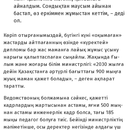
айналдым. Сондықтан маусым айы­нан
бастап, өз еркіммен жұ­мыс­тан кеттім, – деді
ол.
Көріп отырғанымыздай, бүгінгі күні «оқымаған»
жастарды айтпағанның өзінде «күректей»
дипломы бар жас маманға лайық жұмыс ұсыну
нарығы қалып­таспаған сыңайлы. Жақында Ғы­
лым және жоғары білім минис­трлігі: «2030 жылға
дейін Қа­зақ­станға әртүрлі бағыттағы 900 мыңға
жуық маман қажет болады», – деген ақпарат
таратты.
Ведомствоның болжамына сәйкес, қажетті
кадрлардың жартысынан астамы, яғни 500 мың­
нан астамы инженерлік кадр бол­са, тағы 185
мыңы педагог болуға тиіс. Бейінді министрліктің
мәліметінше, осы деректер негі­зінде алдағы үш