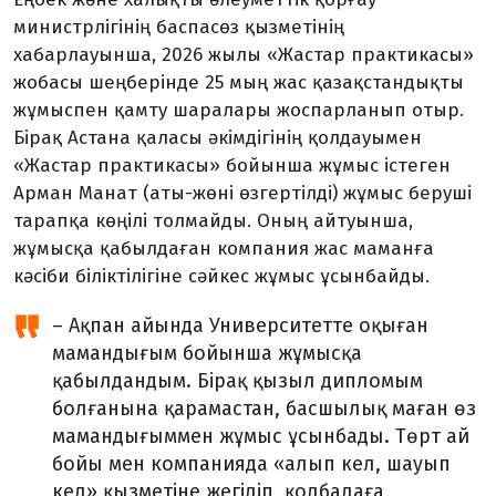
министрлігінің бас­пасөз қызметінің
хабарлауынша, 2026 жылы «Жастар практикасы»
жобасы шеңберінде 25 мың жас қазақстандықты
жұмыспен қамту шаралары жоспарланып отыр.
Бірақ Астана қаласы әкім­дігінің қолдауымен
«Жастар прак­тикасы» бойынша жұмыс істеген
Арман Манат (аты-жөні өзгертілді) жұмыс беруші
тарапқа көңілі толмайды. Оның айтуынша,
жұмысқа қабылдаған компания жас маманға
кәсіби білік­тілігіне сәйкес жұмыс ұсынбайды.
– Ақпан айында Университетте оқыған
мамандығым бойынша жұмысқа
қабылдандым. Бірақ қызыл дипломым
болға­нына қарамастан, басшылық маған өз
мамандығыммен жұмыс ұсынбады. Төрт ай
бойы мен компанияда «алып кел, шауып
кел» қызметіне жегіліп, қолбалаға