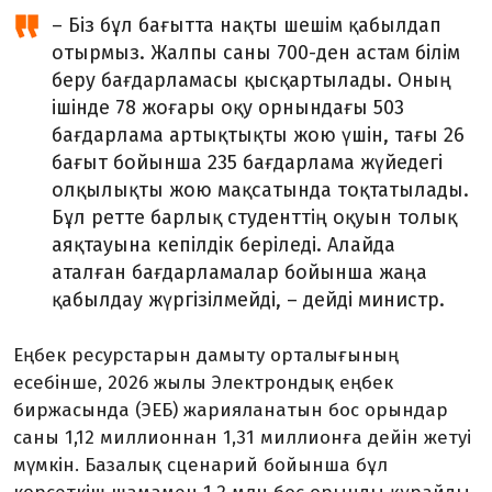
– Біз бұл бағытта нақты шешім қабылдап
отырмыз. Жалпы саны 700-ден астам білім
беру бағдарламасы қысқартылады. Оның
ішінде 78 жоғары оқу ор­нын­дағы 503
бағдарлама артық­тықты жою үшін, тағы 26
бағыт бойынша 235 бағдарлама жүйедегі
олқылықты жою мақсатында тоқ­татылады.
Бұл ретте барлық сту­денттің оқуын толық
аяқтауына кепілдік беріледі. Алайда
аталған бағдарламалар бойынша жаңа
қабылдау жүргізілмейді, – дейді министр.
Еңбек ресурстарын дамыту орталығының
есебінше, 2026 жылы Электрондық еңбек
биржасында (ЭЕБ) жарияланатын бос орындар
саны 1,12 миллионнан 1,31 миллионға дейін жетуі
мүм­кін. Базалық сценарий бойын­ша бұл