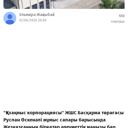
Эльмира Жақсыбай
513
12/06/2026 20:00
оқылды
"Қазақмыс корпорациясы" ЖШС Басқарма төрағасы
Руслан Өскенәлі жұмыс сапары барысында
Жезқазғанның бірқатар әлеуметтік маңызы бар