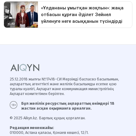
25.12.2018 жылғы №17418-СИ Мерзімді баспасөз басылымын,
ақпараттық агенттікті және желілік басылымды есепке қою
туралы куәлігі, Ақпарат және коммуникация министрлігінің
Ақпарат комитетімен берілген.
Бұл желілік ресурстың ақпараттық өнімдері 18
жастан асқан оқырманға арналған.
© 2025 Aikyn.kz. Барлық құқық қорғалған.
Редакция мекенжайы:
010000, Астана қаласы, Қонаев көшесі, 12/1.