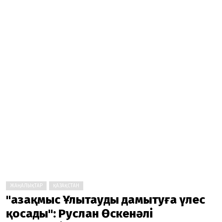
ЖАҢАЛЫҚТАР
ҚАЗАҚСТАН
"Қазақмыс Ұлытауды дамытуға үлес
қосады": Руслан Өскенәлі