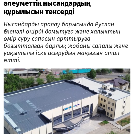
әлеуметтік нысандардың
құрылысын тексерді
Нысандарды аралау барысында Руслан
Өскенәлі өңірді дамытуға және халықтың
өмір сүру сапасын арттыруға
бағытталған барлық жобаны сапалы және
уақытылы іске асырудың маңызын атап
өтті.