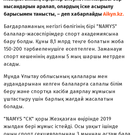
нысандарын аралап, олардың іске асырылу
барысымен танысты, – деп хабарлайды
Aikyn.kz.
Бағдарламаның негізгі бөлігінің бірі "NAMYS"
балалар-жасөспірімдер спорт академиясына
бару болды. Құны 8,1 млрд теңге болатын жоба
150-200 тәрбиеленушіге есептелген. Заманауи
спорт кешенінің ауданы 5 мың шаршы метрден
асады.
Мұнда Ұлытау облысының қалалары мен
аудандарынан келген балаларға сапалы білім
беру және спортқа кәсіби даярлау жұмысын
ұштастыру үшін барлық жағдай жасалатын
болады.
"NAMYS "СК" қоры Жезқазған өңірінде 2019
жылдан бері жұмыс істейді. Осы уақыт ішінде
оның спорт секцияларынан 3 мыңнан астам бала