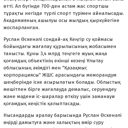
өтті. Ал бүгінде 700-ден астам жас спортшы
тұрақты негізде түрлі спорт түрімен айналысады.
Академияның ашылуы осы жылдың қыркүйегіне
жоспарланған.
Руслан Өскенәлі сондай-ақ Кеңгір су қоймасы
бойындағы жағалау құрылысының жобасымен
танысты. Құны 3,4 млрд теңгеге жуық жаңа
қоғамдық объектінің екінші кезеңі Ұлытау
облысының әкімдігі мен "Қазақмыс
корпорациясы" ЖШС арасындағы меморандум
шеңберінде іске асырылатын болады. Облыстық
мешітпен бірге жағалауда демалыс, серуендеу
және мәдени іс-шаралар өткізу үшін заманауи
қоғамдық кеңістік қалыптасады.
Нысандарды аралау барысында Руслан Өскенәлі
өңірді дамытуға және халықтың өмір сүру