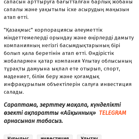
сапасын арттыруға бағытталған барлық жобаны
сапалы және уақытылы іске асырудың маңызын
атап өтті.
"Қазақмыс" корпорациясы әлеуметтік
міндеттемелерді орындау және өңірлерді дамыту
компанияның негізгі басымдықтарының бірі
болып қала беретінін атап өтті. Өндірістік
жобалармен қатар компания Ұлытау облысының
тұрақты дамуына ықпал ете отырып, спорт,
мәдениет, білім беру және қоғамдық
инфрақұрылым объектілерін салуға инвестиция
салады.
Сараптама, зерттеу мақала, күнделікті
өзекті ақпаратты «Айқынның»
TELEGRAM
арнасынан табасыз.
Құрылыс
инвестиция
Ұлытау