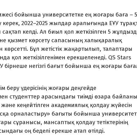
ижесі бойынша университетке ең жоғары баға – 
ету керек, 2022–2025 жылдар аралығында ЕҰУ тұрақ
 сақтап келді. Ал биыл қол жеткізілген 5 жұлдыз
және қызмет көрсету сапасының халықаралық
н көрсетті. Бұл жетістік жаңартылып, талаптары
ында қол жеткізілгенімен ерекшеленеді. QS Stars
 бірнеше негізгі бағыт бойынша ең жоғары баға
м беру үдерісінің жоғары деңгейде
н студенттер арасындағы тиімді өзара байланы
 және кеңейтілген академиялық қолдау жүйесін
ысқа орналастыру» бағыты бойынша университет
ары сұранысы, мансаптық қолдау тетіктерінің
сындағы оң беделі ерекше атап өтілді.