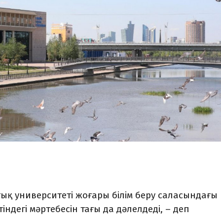
тық университеті жоғары білім беру саласындағы
ндегі мәртебесін тағы да дәлелдеді, – деп