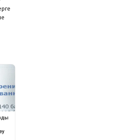
ерге
не