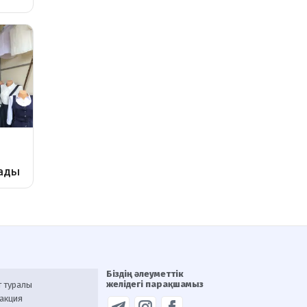
Біздің әлеуметтік
желідегі парақшамыз
т туралы
акция