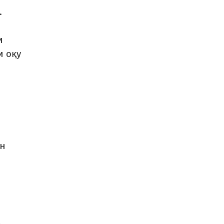
.
и
и оқу
ін
»