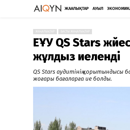
ЖАҢАЛЫҚТАР
АУЫЛ
ЭКОНОМИК
ЖАҢАЛЫҚТАР
БАСТЫ ЖАҢАЛЫҚТАР
ЕҰУ QS Stars жүйе
жұлдыз иеленді
QS Stars аудитінің қорытындысы б
жоғары бағаларға ие болды.