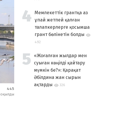
Мемлекеттік грантқа аз
ұпай жетпей қалған
талапкерлерге қосымша
грант бөлінетін болды
492
«Жоғалған жылдар мен
суыған көңілді қайтару
мүмкін бе?»: Қарақат
Әбілдина жан сырын
ақтарды
326
445
оқылды