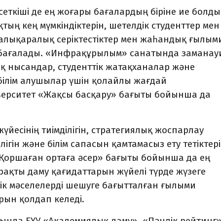
ткіші де ең жоғары бағалардың біріне ие болды
ң кең мүмкіндіктерін, шетелдік студенттер мен
алықаралық серіктестіктер мен жаһандық ғылым
 бағалады. «Инфрақұрылым» санатында заманау
тық нысандар, студенттік жатақханалар және
білім алушылар үшін қолайлы жағдай
иверситет «Жақсы басқару» бағыты бойынша да
йесінің тиімділігін, стратегиялық жоспарлау
лігін және білім сапасын қамтамасыз ету тетіктер
«Қоршаған ортаға әсер» бағыты бойынша да ең
ұрақты даму қағидаттарын жүйелі түрде жүзеге
ік мәселелерді шешуге бағытталған ғылыми
рын қолдап келеді.
сында ЕҰУ «Академиялық даму», «Пәндік рейтинг