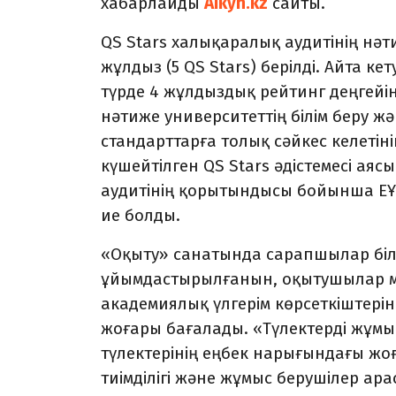
хабарлайды
Aikyn.kz
сайты.
QS Stars халықаралық аудитінің нәт
жұлдыз (5 QS Stars) берілді. Айта к
түрде 4 жұлдыздық рейтинг деңгейін
нәтиже университеттің білім беру 
стандарттарға толық сәйкес келетіні
күшейтілген QS Stars әдістемесі аяс
аудитінің қорытындысы бойынша ЕҰУ
ие болды.
«Оқыту» санатында сарапшылар білі
ұйымдастырылғанын, оқытушылар ме
академиялық үлгерім көрсеткіштерін
жоғары бағалады. «Түлектерді жұм
түлектерінің еңбек нарығындағы жоғ
тиімділігі және жұмыс берушілер ара