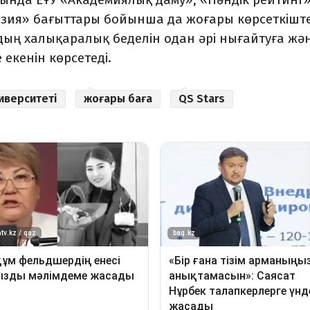
люзия» бағыттары бойынша да жоғары көрсеткішт
Удың халықаралық беделін одан әрі нығайтуға жә
екенін көрсетеді.
иверситеті
жоғары баға
QS Stars