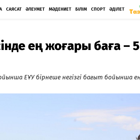
А
САЯСАТ
ӘЛЕУМЕТ
МӘДЕНИЕТ
БІЛІМ
СПОРТ
ӘДІЛЕТ
сінде ең жоғары баға – 5
ойынша ЕҰУ бірнеше негізгі бағыт бойынша ең