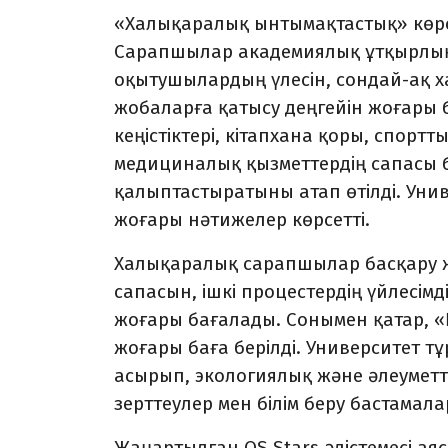
«Халықаралық ынтымақтастық» көрсе
Сарапшылар академиялық ұтқырлықты
оқытушылардың үлесін, сондай-ақ х
жобаларға қатысу деңгейін жоғары
кеңістіктері, кітапхана қоры, спорт
медициналық қызметтердің сапасы 
қалыптастыратыны атап өтілді. Ун
жоғары нәтижелер көрсетті.
Халықаралық сарапшылар басқару жү
сапасын, ішкі процестердің үйлесімді
жоғары бағалады. Сонымен қатар, 
жоғары баға берілді. Университет т
асырып, экологиялық және әлеуметт
зерттеулер мен білім беру бастамала
Жаңартылған QS Stars әдістемесі ая