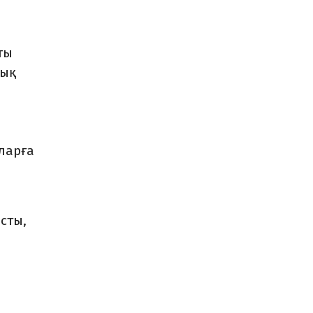
5
ты
дық
ларға
сты,