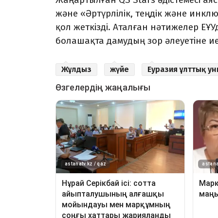
және «Әртүрлілік, теңдік және инк
қол жеткізді. Аталған нәтижелер ЕҰ
болашақта дамудың зор әлеуетіне ие 
Жұлдыз
жүйе
Еуразия ұлттық ун