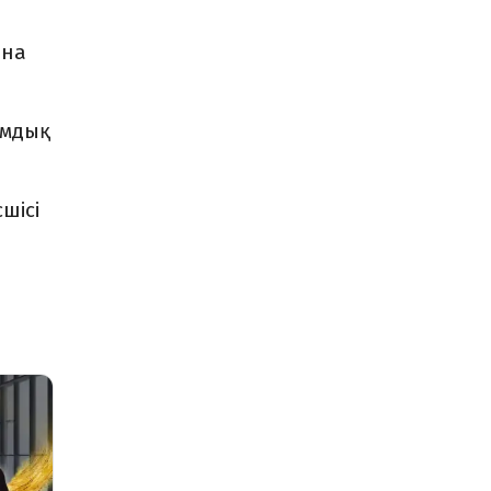
яна
ымдық
шісі