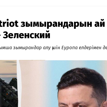
atriot зымырандарын ай
– Зеленский
ымша зымырандар алу үшін Еуропа елдерімен д