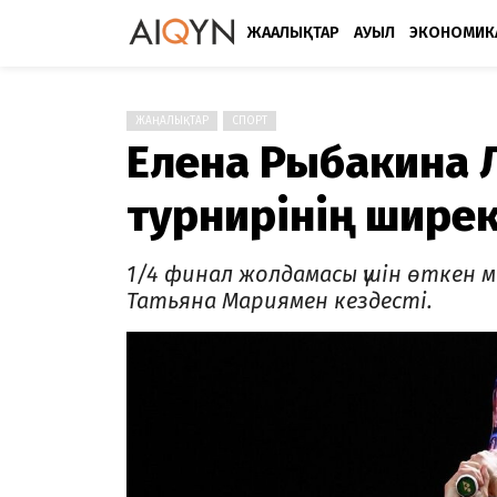
ЖАҢАЛЫҚТАР
АУЫЛ
ЭКОНОМИК
ЖАҢАЛЫҚТАР
СПОРТ
Елена Рыбакина 
турнирінің шире
1/4 финал жолдамасы үшін өткен 
Татьяна Мариямен кездесті.