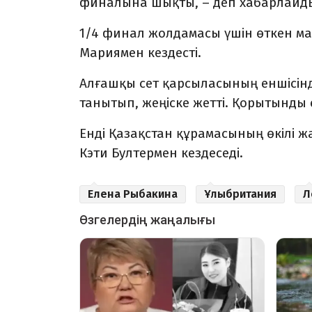
финалына шықты, – деп хабарлай
1/4 финал жолдамасы үшін өткен ма
Мариямен кездесті.
Алғашқы сет қарсыласының еншісінд
танытып, жеңіске жетті. Қорытынды есеп
Енді Қазақстан құрамасының өкілі 
Кэти Бултермен кездеседі.
Елена Рыбакина
Ұлыбритания
Л