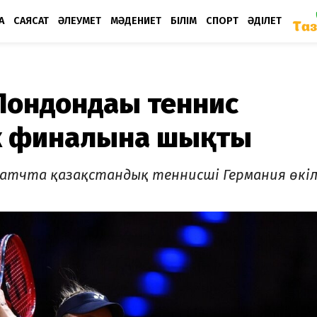
А
САЯСАТ
ӘЛЕУМЕТ
МӘДЕНИЕТ
БІЛІМ
СПОРТ
ӘДІЛЕТ
Лондондағы теннис
к финалына шықты
матчта қазақстандық теннисші Германия өкіл