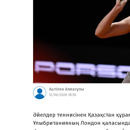
Ақтілек Алмасұлы
12/06/2026 18:50
Әйелдер теннисінен Қазақстан құ
Ұлыбританияның Лондон қаласында 