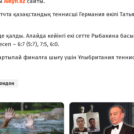
ды
Aikyn.kz
сайты.
тчта қазақстандық теннисші Германия өкілі Тать
е қалды. Алайда кейінгі екі сетте Рыбакина бас
 – 6:7 (5:7), 7:5, 6:0.
жартылай финалға шығу үшін Ұлыбритания теннис
ондон