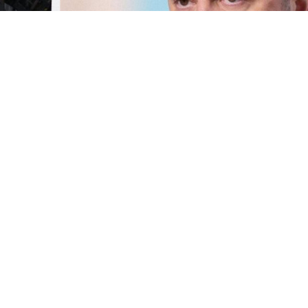
ский АҚШ-пен Patriot әуе қорғаныс жүйесіне арн
лы келісім бар екенін мәлімдеді. Оның айтуынш
ндіруші ел ретінде АҚШ-пен жұмыс істеп жатыр.
м көлемі жеткіліксіз екенін және биыл Украинаға