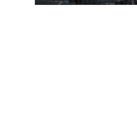
Рүстем Нүркенов
08/08/2026 18:40
Украина президенті Владимир Зелен
зымырандарды ай сайын жеткізу тура
Украина ең алдымен осы жүйелерді ө
Дегенмен Зеленский қазіргі жеткізілі