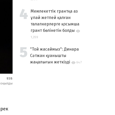
Мемлекеттік грантқа аз
ұпай жетпей қалған
талапкерлерге қосымша
грант бөлінетін болды
1,359
"Той жасаймыз": Динара
Сәтжан қуанышты
жаңалығын жеткізді
647
938
оқылды
ирек