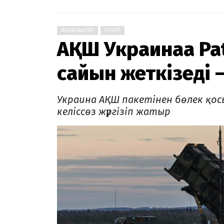
ЖАҢАЛЫҚТАР
СПОРТ
АҚШ Украинаға P
сайын жеткізеді 
Украина АҚШ пакетінен бөлек қос
келіссөз жүргізіп жатыр