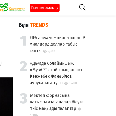
Газетке жазылу
Бүгін
TRENDS
FIFA әлем чемпионатынан 9
миллиард доллар табыс
тапты
2,356
і
«Дұғада болайықшы»:
«МузАРТ» тобының әншісі
Кенжебек Жанәбілов
ауруханаға түсті
1,400
Мектеп формасына
қатысты ата-аналар білуге
тиіс маңызды талаптар
1,386