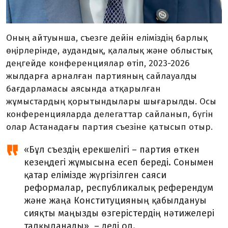
Оның айтуынша, съезге дейін еліміздің барлық
өңірлерінде, аудандық, қалалық және облыстық
деңгейде конференциялар өтіп, 2023-2026
жылдарға арналған партияның сайлауалды
бағдарламасы аясында атқарылған
жұмыстардың қорытындылары шығарылды. Осы
конференцияларда делегаттар сайланып, бүгін
олар Астанадағы партия съезіне қатысып отыр.
«Бұл съездің ерекшелігі – партия өткен
кезеңдегі жұмысына есеп береді. Сонымен
қатар елімізде жүргізілген саяси
реформалар, республикалық референдум
және жаңа Конституцияның қабылдануы
сияқты маңызды өзгерістердің нәтижелері
талқыланады», – деді ол.