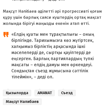
Мақсұт Нәлібаев әділетті әрі прогрессивті қоғам
құру үшін барлық саяси күштердің ортақ мақсат
жолында бірігуі маңызды екенін атап өтті.
«Елдің қуаты мен тұрақтылығы – оның
бірлігінде. Тарихымызға көз жүгіртсек,
халқымыз бірліктің арқасында ішкі
мәселелерді де, сыртқы қауіптерді де
еңсерген. Барлық партиялардың түпкі
мақсаты – елдің дамуы мен өркендеуі.
Сондықтан съезд жұмысына сәттілік
тілеймін», – деді ол.
Қызылорда
АМАNАТ
Съезд
Мақсұт Налибаев