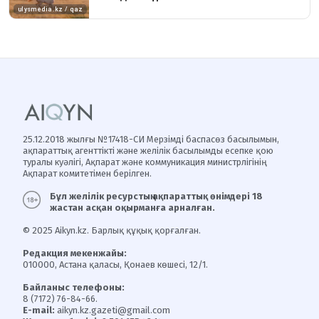
25.12.2018 жылғы №17418-СИ Мерзімді баспасөз басылымын,
ақпараттық агенттікті және желілік басылымды есепке қою
туралы куәлігі, Ақпарат және коммуникация министрлігінің
Ақпарат комитетімен берілген.
Бұл желілік ресурстың ақпараттық өнімдері 18
жастан асқан оқырманға арналған.
© 2025 Aikyn.kz. Барлық құқық қорғалған.
Редакция мекенжайы:
010000, Астана қаласы, Қонаев көшесі, 12/1.
Байланыс телефоны:
8 (7172) 76-84-66.
E-mail:
aikyn.kz.gazeti@gmail.com