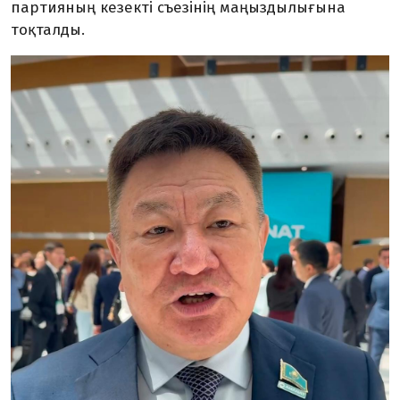
партияның кезекті съезінің маңыздылығына
тоқталды.