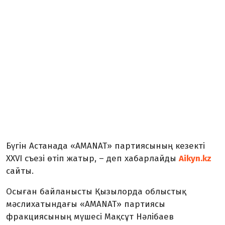
Бүгін Астанада «AMANAT» партиясының кезекті
XXVI съезі өтіп жатыр, – деп хабарлайды
Aikyn.kz
сайты.
Осыған байланысты Қызылорда облыстық
мәслихатындағы «AMANAT» партиясы
фракциясының мүшесі Мақсұт Нәлібаев