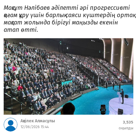
Мақсұт Нәлібаев әділетті әрі прогрессивті
қоғам құру үшін барлық саяси күштердің ортақ
мақсат жолында бірігуі маңызды екенін
атап өтті.
Ақтілек Алмасұлы
3,535
12/06/2026 15:44
оқылды