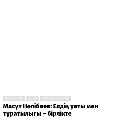
ЖАҢАЛЫҚТАР
ӘДІЛЕТ
БАСТЫ ЖАҢАЛЫҚТАР
Мақсұт Нәлібаев: Елдің қуаты мен
тұрақтылығы – бірлікте