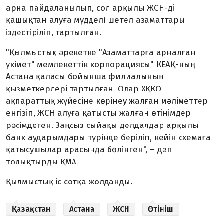
арна пайдаланылып, сол арқылы ЖСН-ді
қашықтан алуға мүдделі шетел азаматтары
іздестіріліп, тартылған.
"Қылмыстық әрекетке "Азаматтарға арналған
үкімет" мемлекеттік корпорациясы" КЕАҚ-ның
Астана қаласы бойынша филиалының
қызметкерлері тартылған. Олар ХҚКО
ақпараттық жүйесіне көрінеу жалған мәліметтер
енгізіп, ЖСН алуға қатысты жалған өтінімдер
рәсімдеген. Заңсыз сыйақы делдалдар арқылы
банк аударымдары түрінде беріліп, кейін схемаға
қатысушылар арасында бөлінген",
–
деп
толықтырды ҚМА.
Қылмыстық іс сотқа жолданды.
Қазақстан
Астана
ЖСН
Өтініш