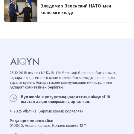
25.12.2018 жылғы №17418-СИ Мерзімді баспасөз басылымын,
ақпараттық агенттікті және желілік басылымды есепке қою
туралы куәлігі, Ақпарат және коммуникация министрлігінің
Ақпарат комитетімен берілген.
Бұл желілік ресурстың ақпараттық өнімдері 18
жастан асқан оқырманға арналған.
© 2025 Aikyn.kz. Барлық құқық қорғалған.
Редакция мекенжайы:
010000, Астана қаласы, Қонаев көшесі, 12/1.