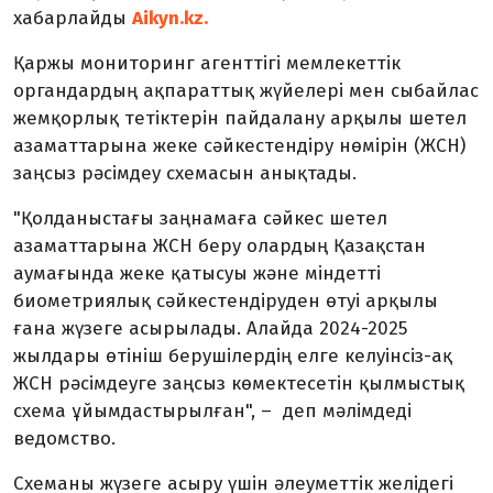
хабарлайды
Aikyn.kz.
Қаржы мониторинг агенттігі мемлекеттік
органдардың ақпараттық жүйелері мен сыбайлас
жемқорлық тетіктерін пайдалану арқылы шетел
азаматтарына жеке сәйкестендіру нөмірін (ЖСН)
заңсыз рәсімдеу схемасын анықтады.
"Қолданыстағы заңнамаға сәйкес шетел
азаматтарына ЖСН беру олардың Қазақстан
аумағында жеке қатысуы және міндетті
биометриялық сәйкестендіруден өтуі арқылы
ғана жүзеге асырылады. Алайда 2024-2025
жылдары өтініш берушілердің елге келуінсіз-ақ
ЖСН рәсімдеуге заңсыз көмектесетін қылмыстық
схема ұйымдастырылған",
–
деп мәлімдеді
ведомство.
Схеманы жүзеге асыру үшін әлеуметтік желідегі