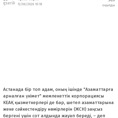
505
12/06/2026 10:18
оқылды
Астанада бір топ адам, оның ішінде "Азаматтарға
арналған үкімет" мемлекеттік корпорациясы
КЕАҚ қызметкерлері де бар, шетел азаматтарына
жеке сәйкестендіру нөмірлерін (ЖСН) заңсыз
бергені үшін сот алдында жауап береді, – деп