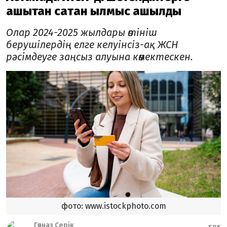
қашықтан сатқан қылмыс ашылды
Олар 2024-2025 жылдары өтініш
берушілердің елге келуінсіз-ақ ЖСН
рәсімдеуге заңсыз алуына көмектескен.
фото: www.istockphoto.com
Гүлназ Серік