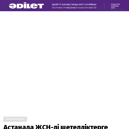
ЖАҢАЛЫҚТАР
Астанада ЖСН-ді шетелдіктерге