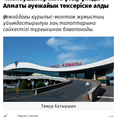
Алматы әуежайын тексеріске алды
Әуежайдағы құрылыс-монтаж жұмыстың
ұйымдастырылуы заң талаптарына
сәйкестігі тұрғысынан бағаланады.
Тимур Батыршин
Гүлназ Серік