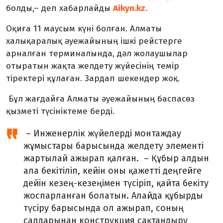
болды,– деп хабарлайды
Aikyn.kz.
Оқиға 11 маусым күні болған. Алматы
халықаралық әуежайының ішкі рейстерге
арналған терминалында, дәл жолаушылар
отыратын жақта желдету жүйесінің темір
тіректері құлаған. Зардап шекендер жоқ.
Бұл жағдайға Алматы әуежайының баспасөз
қызметі түсініктеме берді.
– Инженерлік жүйелерді монтаждау
жұмыстары барысында желдету элементі
жартылай ажырап қалған. – Құбыр алдын
ала бекітіліп, кейін оны қажетті деңгейге
дейін кезең-кезеңімен түсіріп, қайта бекіту
жоспарланған болатын. Алайда құбырды
түсіру барысында ол ажырап, соның
салдарынан конструкция сақтандыру