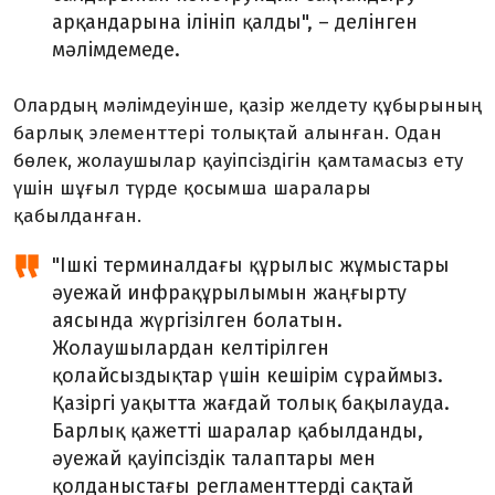
арқандарына ілініп қалды", – делінген
мәлімдемеде.
Олардың мәлімдеуінше, қазір желдету құбырының
барлық элементтері толықтай алынған. Одан
бөлек, жолаушылар қауіпсіздігін қамтамасыз ету
үшін шұғыл түрде қосымша шаралары
қабылданған.
"Ішкі терминалдағы құрылыс жұмыстары
әуежай инфрақұрылымын жаңғырту
аясында жүргізілген болатын.
Жолаушылардан келтірілген
қолайсыздықтар үшін кешірім сұраймыз.
Қазіргі уақытта жағдай толық бақылауда.
Барлық қажетті шаралар қабылданды,
әуежай қауіпсіздік талаптары мен
қолданыстағы регламенттерді сақтай