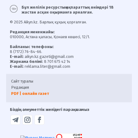
Бұл желілік ресурстың ақпараттық өнімдері 18
жастан асқан оқырманға арналған.
© 2025 Aikyn.kz. Барлық құқық қорғалған.
Редакция мекенжайы:
010000, Астана қаласы, Қонаев көшесі, 12/1.
Байланыс телефоны:
8 (7172) 76-84-66.
E-mail:
aikyn.kz.gazeti@gmail.com
Жарнама бөлімі:
8 701 675 42 14
E-mail:
reklama.liter@gmail.com
Сайт туралы
Редакция
PDF | онлайн газет
Біздің әлеуметтік желідегі парақшамыз