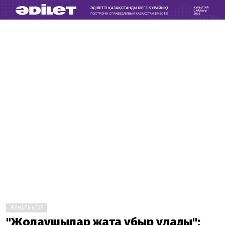
ЖАҢАЛЫҚТАР
"Жолаушылар жақта құбыр құлады":