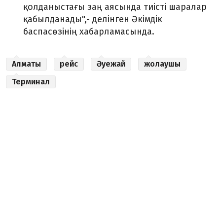
қолданыстағы заң аясында тиісті шаралар
қабылданады",- делінген Әкімдік
баспасөзінің хабарламасында.
Алматы
рейс
Әуежай
жолаушы
Терминал