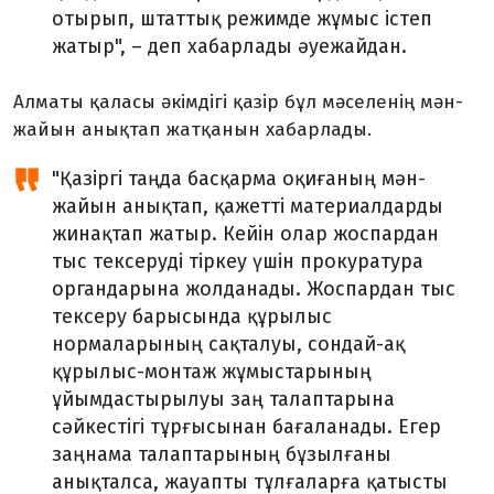
отырып, штаттық режимде жұмыс істеп
жатыр", – деп хабарлады әуежайдан.
Алматы қаласы әкімдігі қазір бұл мәселенің мән-
жайын анықтап жатқанын хабарлады.
"Қазіргі таңда басқарма оқиғаның мән-
жайын анықтап, қажетті материалдарды
жинақтап жатыр. Кейін олар жоспардан
тыс тексеруді тіркеу үшін прокуратура
органдарына жолданады. Жоспардан тыс
тексеру барысында құрылыс
нормаларының сақталуы, сондай-ақ
құрылыс-монтаж жұмыстарының
ұйымдастырылуы заң талаптарына
сәйкестігі тұрғысынан бағаланады. Егер
заңнама талаптарының бұзылғаны
анықталса, жауапты тұлғаларға қатысты