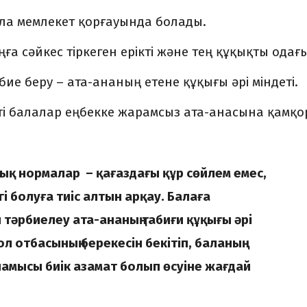
бала мемлекет қорғауында болады.
ңға сәйкес тіркеген ерікті және тең құқықты одағы
ие беру – ата-ананың етене құқығы әрі міндеті.
тті балалар еңбекке жарамсыз ата-анасына қамқ
тық нормалар – қағаздағы құр сөйлем емес,
гі болуға тиіс алтын арқау. Балаға
тәрбиелеу ата-ананың табиғи құқығы әрі
ол отбасының берекесін бекітіп, баланың
у, намысы биік азамат болып өсуіне жағдай