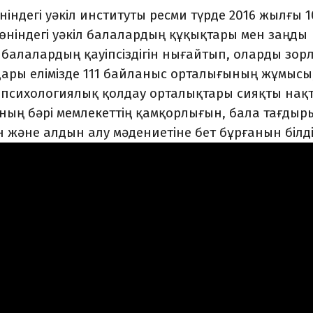
ндегі уәкіл институты ресми түрде 2016 жылғы 1
жөніндегі уәкіл балалардың құқықтары мен заңды
балалардың қауіпсіздігін нығайтып, оларды зор
ары елімізде 111 байланыс орталығының жұмысы
ы, психологиялық қолдау орталықтары сияқты нақ
ның бәрі мемлекеттің қамқорлығын, бала тағдыр
және алдын алу мәдениетіне бет бұрғанын білді