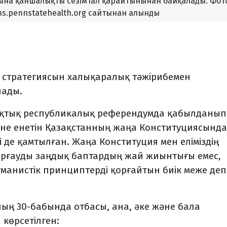
уына қаншалықты сезімтал қарайтынынан байқалады. Фот
ens.pennstatehealth.org сайтынан алынды
у стратегиясын халықаралық тәжірибемен
ады.
қтық республикалық референдумда қабылданып,
іне енетін Қазақстанның жаңа Конституциясында
 де қамтылған. Жаңа Конституция мен еліміздің
рғауды заңдық баптардың жай жиынтығы емес,
манистік принциптерді қорғайтын биік меже деп
ың 30-бабында отбасы, ана, әке және бала
 көрсетілген: