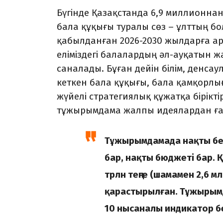
Бүгінде Қазақстанда 6,9 миллионнан 
бала құқығы туралы сөз – ұлттың бо
қабылданған 2026-2030 жылдарға 
еліміздегі балалардың әл-ауқатын ж
саналады. Бұған дейін білім, денса
кеткен бала құқығы, бала қамқорлы
жүйелі стратегиялық құжатқа бірікт
тұжырымдама жалпы идеялардан ға
Тұжырымдамада нақты бек
бар, нақты бюджеті бар. 
трлн теңге (шамамен 2,6 
қарастырылған. Тұжырымд
10 нысаналы индикатор бе