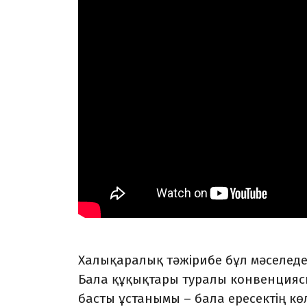
Халықаралық тәжірибе бұл мәселеде 
Бала құқықтары туралы конвенцияс
басты ұстанымы – бала ересектің көл