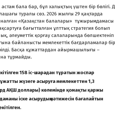
астам бала бар, бұл халықтың үштен бір бөлігі. Д
лашағы туралы сөз. 2026 жылғы 29 қаңтарда
арналған «Қазақстан балалары» тұжырымдамасы
ақсартуға бағытталған ұлттық стратегия болып
улық, әлеуметтік қорғау салаларында бөлшектеніп
ғына байланысты мемлекеттік бағдарламалар бі
ірілді. Басқа құжаттардан айырмашылығы –
на тұрмайды.
ітілген 158 іс-шарадан тұратын жоспар
Құжатты жүзеге асыруға мемлекеттен 1,3
млрд АҚШ доллары) көлемінде қомақты қаржы
аманы іске асырудың нәтижесін бағалайтын
кітілген.