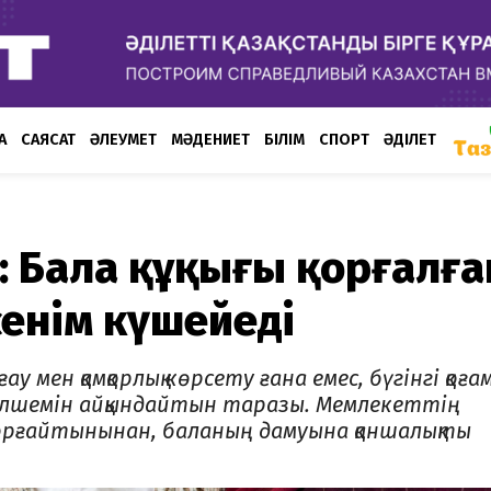
А
САЯСАТ
ӘЛЕУМЕТ
МӘДЕНИЕТ
БІЛІМ
СПОРТ
ӘДІЛЕТ
: Бала құқығы қорғалға
енім күшейеді
рғау мен қамқорлық көрсету ғана емес, бүгінгі қоғ
 өлшемін айқындайтын таразы. Мемлекеттің
й қорғайтынынан, баланың дамуына қаншалықты