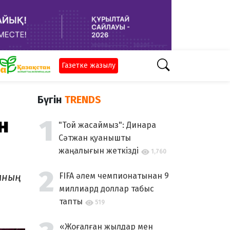
Газетке жазылу
Бүгін
TRENDS
н
"Той жасаймыз": Динара
Сәтжан қуанышты
жаңалығын жеткізді
1,760
амның
FIFA әлем чемпионатынан 9
миллиард доллар табыс
тапты
519
«Жоғалған жылдар мен