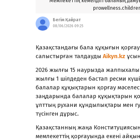
Мемлекеттің кемелдігі баланың дам
prowellness.childr
Бегім Қайрат
08/06/2026 09:25
Қазақстандағы бала құқығын қорға
салыстырған талдауды
ұсын
Aikyn.kz
2026 жылғы 15 наурызда жалпыхалы
жылғы 1 шілдеден бастап ресми күш
балалар құқықтарын қорғау мәселесі
заңдарында балалар құқықтарын қо
ұлттың рухани құндылықтары мен гу
түсінген дұрыс.
Қазақстанның жаңа Конституциясын
мемлекеттің қорғауында екені айқын