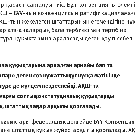
дір-қасиеті сақталуы тиіс. Бұл конвенцияны әлемн
 АҚШ – БҰҰ-ның конвенциясын ратификацияламағ
ҚШ-тың жекелеген штаттарының егемендігіне нұ
р ата-аналардың бала тәрбиесі мен тәртібіне
үрлі құқықтарына араласады деген қауіп себеп
ла құқықтарына арналған арнайы бап та
лар» деген сөз құжаттың түпнұсқа мәтінінде
зетуде де мүлдем кездеспейді. АҚШ-та
ғарғы соттың конституциялық құқықтарды
қ, штаттық заңдар арқылы қорғалады.
ла құқықтары федералдық деңгейде БҰҰ Конвенци
және штаттық құқық жүйесі арқылы қорғалады. А