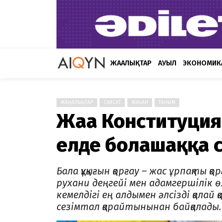
ЖАҢАЛЫҚТАР
АУЫЛ
ЭКОНОМИК
ЖАҢАЛЫҚТАР
САЯСАТ
ЖАҺАН
ТАНЫМ
Жаңа Конституция
елде болашаққа с
Бала құқығын қорғау – жас ұрпақты қо
рухани деңгейі мен адамгершілік
кемелдігі ең алдымен әлсізді қала
сезімтал қарайтынынан байқалады.