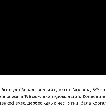
бізге үлгі болады деп айту қиын. Мысалы, БҰҰ-н
ын әлемнің 196 мемлекеті қабылдаған. Конвенци
еңкесі емес, дербес құқық иесі. Яғни, бала қорға