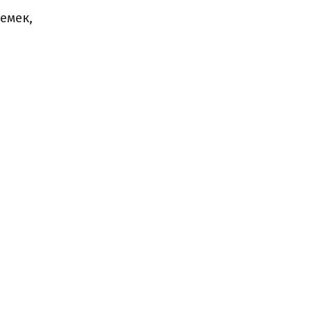
емек,
р