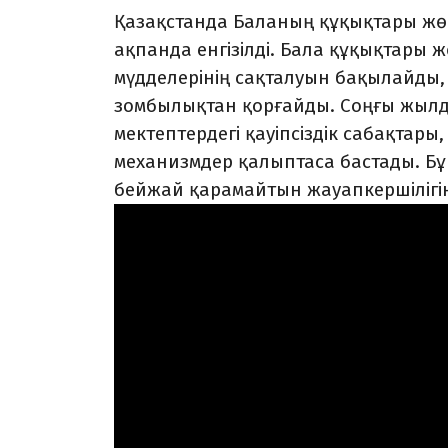
Қазақстанда Баланың құқықтары жөні
ақпанда енгізілді. Бала құқықтары 
мүдделерінің сақталуын бақылайды, 
зомбылықтан қорғайды. Соңғы жылд
мектептердегі қауіпсіздік сабақтар
механизмдер қалыптаса бастады. Бұ
бейжай қарамайтын жауапкершілігін 