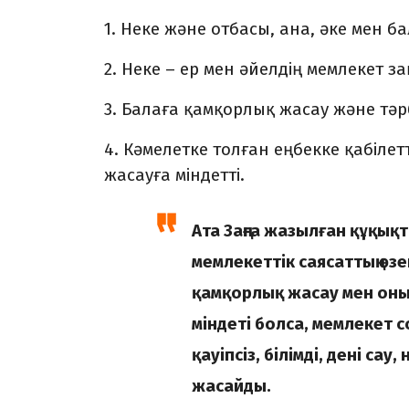
1. Неке және отбасы, ана, әке мен 
2. Неке – ер мен әйелдің мемлекет за
3. Балаға қамқорлық жасау және тәрб
4. Кәмелетке толған еңбекке қабіле
жасауға міндетті.
Ата Заңға жазылған құқық
мемлекеттік саясаттың өзе
қамқорлық жасау мен оны 
міндеті болса, мемлекет с
қауіпсіз, білімді, дені са
жасайды.