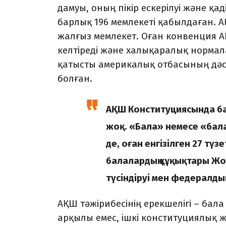
дамуы, оның пікір ескерілуі және қа
барлық 196 мемлекеті қабылдаған.
жалғыз мемлекет. Оған конвенция А
келтіреді және халықаралық нормала
қатысты америкалық отбасының дәст
болған.
АҚШ Конституциясында ба
жоқ. «Бала» немесе «бала
де, оған енгізілген 27 тү
балалардың құқықтары Жо
түсіндіруі мен федералды
АҚШ тәжірибесінің ерекшелігі – ба
арқылы емес, ішкі конституциялық 