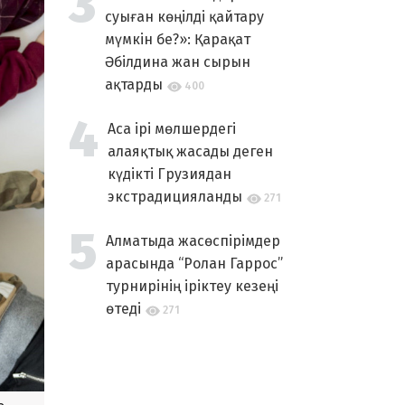
суыған көңілді қайтару
мүмкін бе?»: Қарақат
Әбілдина жан сырын
ақтарды
400
Аса ірі мөлшердегі
алаяқтық жасады деген
күдікті Грузиядан
экстрадицияланды
271
Алматыда жасөспірімдер
арасында “Ролан Гаррос”
турнирінің іріктеу кезеңі
өтеді
271