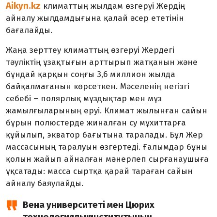
Aikyn.kz
климаттың жылдам өзгеруі Жердің
айналу жылдамдығына қалай әсер ететінін
бағалайды.
Жаңа зерттеу климаттың өзгеруі Жердегі
тәуліктің ұзақтығын арттырып жатқанын және
бұндай қарқын соңғы 3,6 миллион жылда
байқалмағанын көрсеткен. Мәселенің негізгі
себебі – полярлық мұздықтар мен мұз
жамылғыларының еруі. Климат жылынған сайын
бұрын полюстерде жиналған су мұхиттарға
құйылып, экватор бағытына таралады. Бұл Жер
массасының таралуын өзгертеді. Ғалымдар бұны
қолын жайып айналған мәнерлеп сырғанаушыға
ұқсатады: масса сыртқа қарай тараған сайын
айналу баяулайды.
Вена университеті мен Цюрих