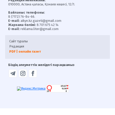
Редакция мекенжайы:
010000, Астана қаласы, Қонаев көшесі, 12/1.
Байланыс телефоны:
8 (7172) 76-84-66.
E-mail:
aikyn.kz.gazeti@gmail.com
Жарнама бөлімі:
8 701 675 42 14
E-mail:
reklama.liter@gmail.com
Сайт туралы
Редакция
PDF | онлайн газет
Біздің әлеуметтік желідегі парақшамыз