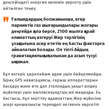
деңгейіндегі энергия көлемін көрсету үшін
айтылған теңеу.
Ғалымдардың болжамынша, егер
парниктік газ шығарындылары жоғары
деңгейде қала берсе, 2100 жылға қарай
климаттың өзгеруі Жер тәулігінің
ұзақтығына әсер ететін ең басты факторға
айналатын болады. Ол тіпті Айдың
гравитациялық ықпалынан да асып түсуі
ықтимал.
Бұл өзгеріс қарапайым адам үшін байқалмайды.
Бірақ GPS навигациясы, ғарыш аппараттарын
басқару және өте дәл эталондық уақыт өлшеу
жүйелері үшін миллисекундтың өзі маңызды. Ең
бастысы, бұл зерттеу адамзаттың Жер жүйесіне
әсері қаншалықты тереңдеп кеткенін көрсетіп