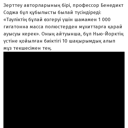
Зерттеу авторларының бірі, профессор Бенедикт
Соджа бұл құбылысты былай түсіндіреді:
«Тәуліктің бұлай өзгеруі үшін шамамен 1 000
гигатонна масса полюстерден мұхиттарға қарай
ауысуы керек». Оның айтуынша, бұл Нью-Йорктің
үстіне қойылған биіктігі 10 шақырымдық алып
мұз текшесімен тең.