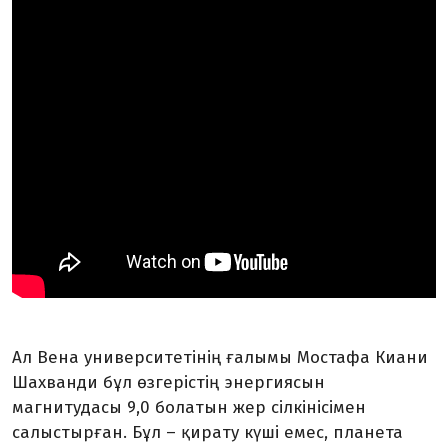
Ал Вена университетінің ғалымы Мостафа Киани
Шахванди бұл өзгерістің энергиясын
магнитудасы 9,0 болатын жер сілкінісімен
салыстырған. Бұл – қирату күші емес, планета