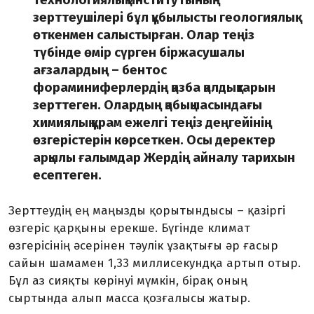
технологиялық институтының
зерттеушілері бұл құбылысты геологиялық
өткенмен салыстырған. Олар теңіз
түбінде өмір сүрген біржасушалы
ағзалардың – бентос
фораминиферлердің қазба қалдықтарын
зерттеген. Олардың қабықшасындағы
химиялық құрам ежелгі теңіз деңгейінің
өзгерістерін көрсеткен. Осы деректер
арқылы ғалымдар Жердің айналу тарихын
есептеген.
Зерттеудің ең маңызды қорытындысы – қазіргі
өзгеріс қарқыны ерекше. Бүгінде климат
өзгерісінің әсерінен тәулік ұзақтығы әр ғасыр
сайын шамамен 1,33 миллисекундқа артып отыр.
Бұл аз сияқты көрінуі мүмкін, бірақ оның
сыртында алып масса қозғалысы жатыр.