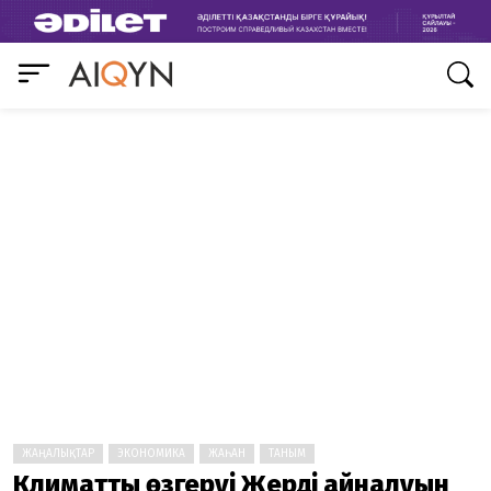
ЖАҢАЛЫҚТАР
ЭКОНОМИКА
ЖАҺАН
ТАНЫМ
Климаттың өзгеруі Жердің айналуын