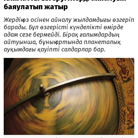
баяулатып жатыр
Жердің өз осінен айналу жылдамдығы өзгеріп
барады. Бұл өзгерісті күнделікті өмірде
адам сезе бермейді. Бірақ ғалымдардың
айтуынша, бұның артында планеталық
ауқымдағы қауіпті салдарлар бар.