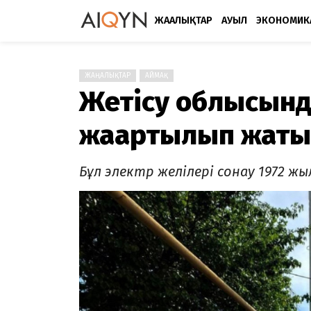
ЖАҢАЛЫҚТАР
АУЫЛ
ЭКОНОМИК
ЖАҢАЛЫҚТАР
АЙМАҚ
Жетісу облысынд
жаңартылып жат
Бұл электр желілері сонау 1972 жы