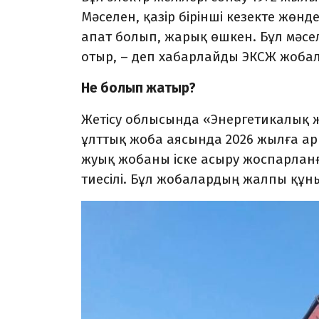
Мәселен, қазір бірінші кезекте жөн
апат болып, жарық өшкен. Бұл мәс
отыр,
–
деп хабарлайды ЭКСЖ жобал
Не болып жатыр?
Жетісу облысында «Энергетикалық 
ұлттық жоба аясында 2026 жылға ар
жуық жобаны іске асыру жоспарланғ
тиесілі. Бұл жобалардың жалпы құн