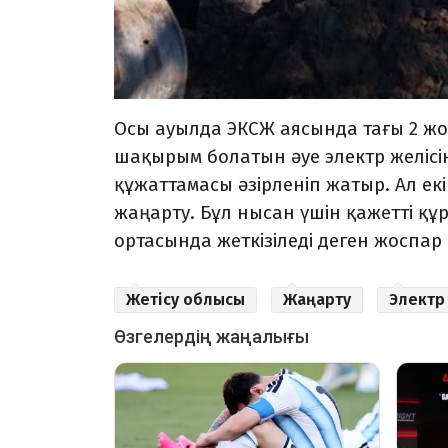
Осы ауылда ЭКСЖ аясында тағы 2 жоба
шақырым болатын әуе электр желісі
құжаттамасы әзірленіп жатыр. Ал е
жаңарту. Бұл нысан үшін қажетті қ
ортасында жеткізіледі деген жоспар
Жетісу облысы
Жаңарту
Электр