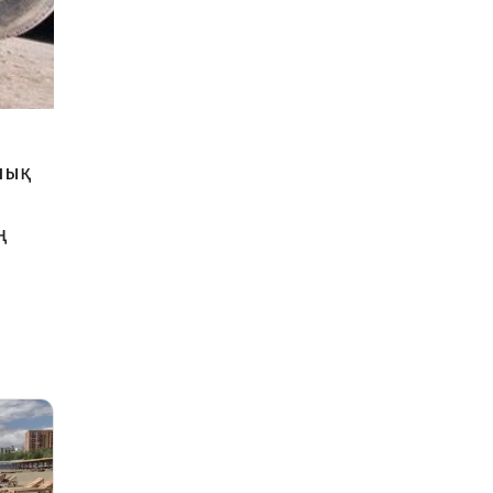
лық
ң