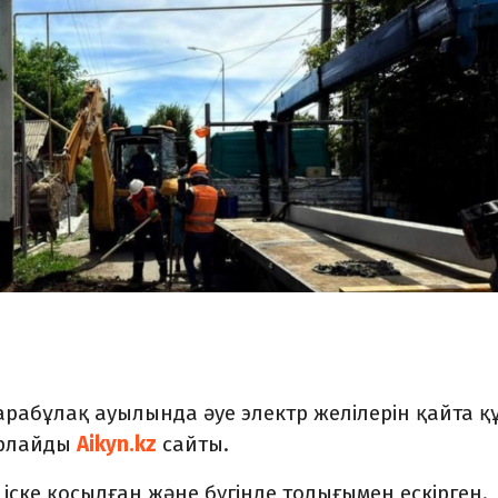
рабұлақ ауылында әуе электр желілерін қайта қ
арлайды
Aikyn.kz
сайты.
 іске қосылған және бүгінде толығымен ескірген.