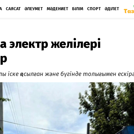
А
САЯСАТ
ӘЛЕУМЕТ
МӘДЕНИЕТ
БІЛІМ
СПОРТ
ӘДІЛЕТ
а электр желілері
ыр
лы іске қосылған және бүгінде толығымен ескір