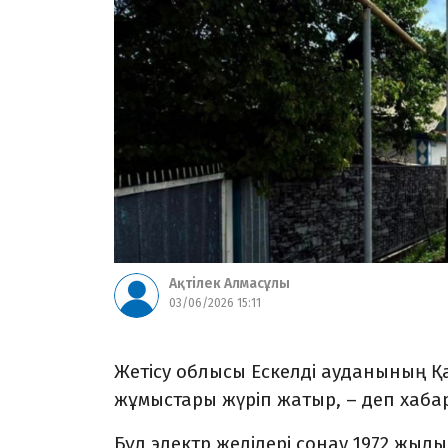
Ақтілек Алмасұлы
03/06/2026 15:11
Жетісу облысы Ескелді ауданының Қа
жұмыстары жүріп жатыр, – деп хаб
Бұл электр желілері сонау 1972 жылы