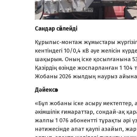
Сандар сөйлейді
Құрылыс-монтаж жұмыстары жүргізіл
кентіндегі 10/0,4 кВ әуе желісін күр
шақырым. Оның іске қосылғанына 53
Қазірдің өзінде жоспарланған 1 104
Жобаны 2026 жылдың наурыз айынан
Дәйексөз
«Бұл жобаны іске асыру мектептер,
әкімшілік ғимараттар, сондай-ақ қ
жалпы 1 076 абонентті тұрақты әрі 
нәтижесінде апат қаупі азайып, жар