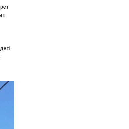
 рет
ып
дегі
а