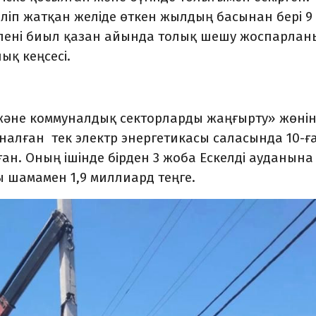
деліп жатқан желіде өткен жылдың басынан бері 9
елені биыл қазан айында толық шешу жоспарлан
ық кеңсесі.
және коммуналдық секторларды жаңғырту» жөнін
налған тек электр энергетикасы саласында 10-ғ
ан. Оның ішінде бірден 3 жоба Ескелді ауданына
ы шамамен 1,9 миллиард теңге.