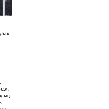
ұлақ
,
нда,
ардың
сы