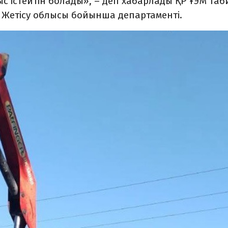
ыс істейтін болады», – деп хабарлады ҚР ҰЭМ Таб
 Жетісу облысы бойынша департаменті.