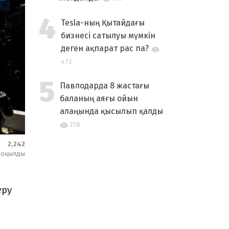
Tesla-ның Қытайдағы
бизнесі сатылуы мүмкін
деген ақпарат рас па?
472
Павлодарда 8 жастағы
баланың аяғы ойын
алаңында қысылып қалды
278
2,242
оқылды
ұру