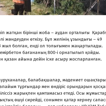
іп жатқан бірінші жоба – аудан орталығы Қараб
делі жөндеуден өткізу. Бұл желінің ұзындығы
–
49
 жыл болған, енді ол толығымен жаңартылады.
 темірбетон бағананың 800-і орнатылып қойды.
 қазан айына дейін іске асыру жоспарланған.
 ауруханалар, балабақшалар, мәдениет ошақтары
арапайым тұрғындар мен өндіріс орындарын қосқа
үзіліссіз жарықпен қамтамасыз етеді. Осы жұмыст
ықтың өшуі сирейді, сонымен қатар кернеу сапа