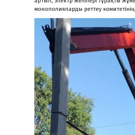
артып, электр желілері тұрақты жұм
монополияларды реттеу комитетінің