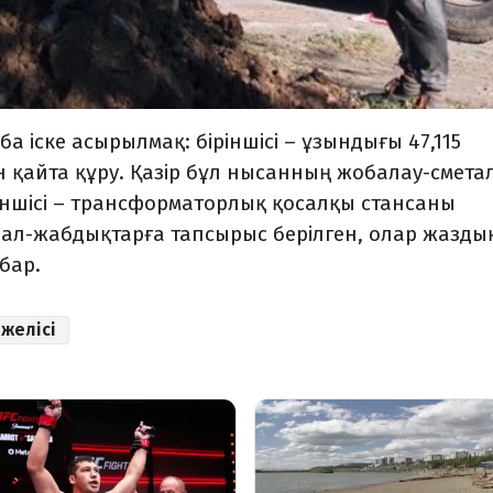
 іске асырылмақ: біріншісі – ұзындығы 47,115
н қайта құру. Қазір бұл нысанның жобалау-смета
кіншісі – трансформаторлық қосалқы стансаны
ұрал-жабдықтарға тапсырыс берілген, олар жазды
 бар.
 желісі