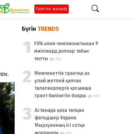
Газетке жазылу
Бүгін
TRENDS
FIFA әлем чемпионатынан 9
миллиард доллар табыс
тапты
926
ген.
Мемлекеттік грантқа аз
ұпай жетпей қалған
талапкерлерге қосымша
грант бөлінетін болды
560
Астанада қаза тапқан
фельдшер Ұлдана
Мырзуанның ісі сотқа
жолданды
556