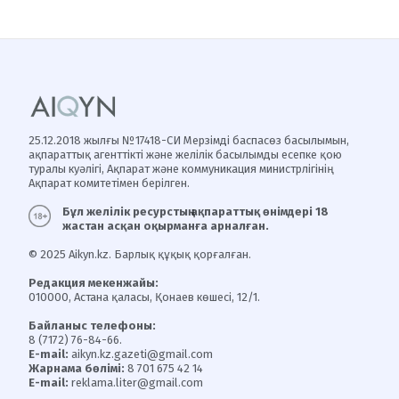
25.12.2018 жылғы №17418-СИ Мерзімді баспасөз басылымын,
ақпараттық агенттікті және желілік басылымды есепке қою
туралы куәлігі, Ақпарат және коммуникация министрлігінің
Ақпарат комитетімен берілген.
Бұл желілік ресурстың ақпараттық өнімдері 18
жастан асқан оқырманға арналған.
© 2025 Aikyn.kz. Барлық құқық қорғалған.
Редакция мекенжайы:
010000, Астана қаласы, Қонаев көшесі, 12/1.
Байланыс телефоны:
8 (7172) 76-84-66.
E-mail:
aikyn.kz.gazeti@gmail.com
Жарнама бөлімі:
8 701 675 42 14
E-mail:
reklama.liter@gmail.com