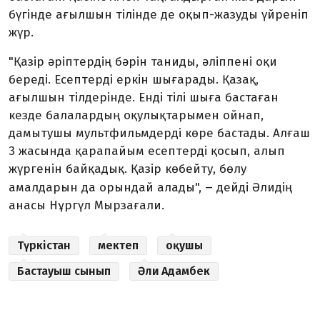
бүгінде ағылшын тілінде де оқып-жазуды үйреніп
жүр.
"Қазір әріптердің бәрін таниды, әліппені оқи
береді. Есептерді еркін шығарады. Қазақ,
ағылшын тілдерінде. Енді тілі шыға бастаған
кезде балалардың оқулықтарымен ойнап,
дамытушы мультфильмдерді көре бастады. Алғаш
3 жасында қарапайым есептерді қосып, алып
жүргенін байқадық. Қазір көбейту, бөлу
–
амалдарын да орындай алады",
дейді Әлидің
анасы Нұргүл Мырзағали.
Түркістан
мектеп
оқушы
Бастауыш сынып
Әли Адамбек