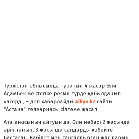
Түркістан облысында тұратын 4 жасар Әли
Адамбек мектепке ресми түрде қабылданып
–
үлгерді,
деп хабарлайды
Aikyn.kz
сайты
"Астана" телеарнасы сілтеме жасап.
Ата-анасының айтуынша, Әли небәрі 2 жасында
әріп танып, 3 жасында сандарды көбейте
бастаған. Қабілетімен таңғалдырған жас дарын