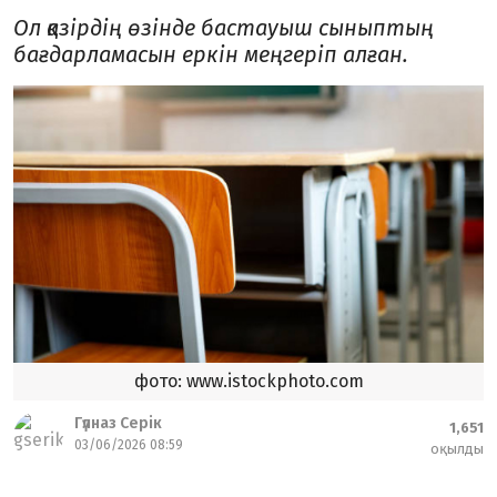
Ол қазірдің өзінде бастауыш сыныптың
бағдарламасын еркін меңгеріп алған.
фото: www.istockphoto.com
Гүлназ Серік
1,651
03/06/2026 08:59
оқылды