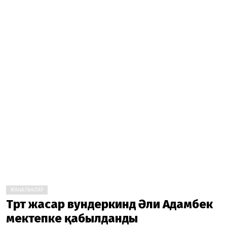
ЖАҢАЛЫҚТАР
Төрт жасар вундеркинд Әли Адамбек
мектепке қабылданды