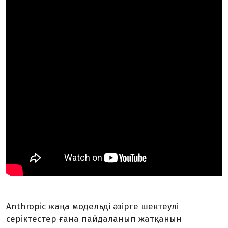
Anthropic жаңа модельді әзірге шектеулі
серіктестер ғана пайдаланып жатқанын