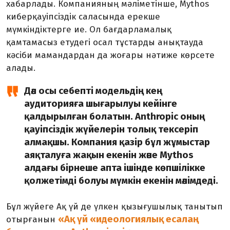
хабарлады. Компанияның мәліметінше, Mythos
киберқауіпсіздік саласында ерекше
мүмкіндіктерге ие. Ол бағдарламалық
қамтамасыз етудегі осал тұстарды анықтауда
кәсіби мамандардан да жоғары нәтиже көрсете
алады.
Дәл осы себепті модельдің кең
аудиторияға шығарылуы кейінге
қалдырылған болатын. Anthropic оның
қауіпсіздік жүйелерін толық тексеріп
алмақшы. Компания қазір бұл жұмыстар
аяқталуға жақын екенін және Mythos
алдағы бірнеше апта ішінде көпшілікке
қолжетімді болуы мүмкін екенін мәлімдеді.
Бұл жүйеге Ақ үй де үлкен қызығушылық танытып
«Ақ үй «идеологиялық есалаң
отырғанын