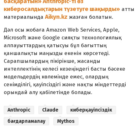
басқаратын» Anthropic-ті өз
киберосалдықтарын түзетуге шақырды»
атты
Aikyn.kz
материалында
жазған болатын.
Дәл осы жобаға Amazon Web Services, Apple,
Microsoft және Google сияқты технологиялық
алпауыттардың қатысуы бұл бағыттың
қаншалықты маңызды екенін көрсетеді.
Сарапшылардың пікірінше, жасанды
интеллектінің келесі кезеңіндегі басты бәсеке
модельдердің көлемінде емес, олардың
сенімділігі, қауіпсіздігі және нақты міндеттерді
орындай алу қабілетінде болады.
Anthropic
Claude
киберқауіпсіздік
бағдарламалау
Mythos