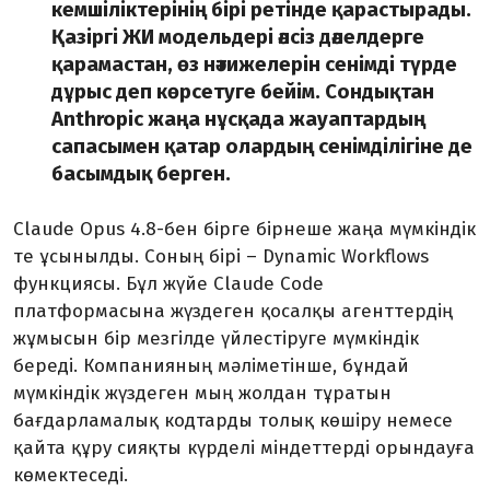
кемшіліктерінің бірі ретінде қарастырады.
Қазіргі ЖИ модельдері әлсіз дәлелдерге
қарамастан, өз нәтижелерін сенімді түрде
дұрыс деп көрсетуге бейім. Сондықтан
Anthropic жаңа нұсқада жауаптардың
сапасымен қатар олардың сенімділігіне де
басымдық берген.
Claude Opus 4.8-бен бірге бірнеше жаңа мүмкіндік
те ұсынылды. Соның бірі – Dynamic Workflows
функциясы. Бұл жүйе Claude Code
платформасына жүздеген қосалқы агенттердің
жұмысын бір мезгілде үйлестіруге мүмкіндік
береді. Компанияның мәліметінше, бұндай
мүмкіндік жүздеген мың жолдан тұратын
бағдарламалық кодтарды толық көшіру немесе
қайта құру сияқты күрделі міндеттерді орындауға
көмектеседі.