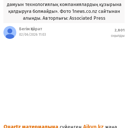
дамуын технологиялық компаниялардың құзырына
қалдыруға болмайды». Фото 1news.co.nz сайтынан
алынды. Авторлығы: Associated Press
Бегім Қайрат
2,801
02/06/2026 11:03
оқылды
Quartz материалына
Aikyn.kz
сүйенген
жаңа