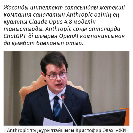
Жасанды интеллект саласындағы жетекші
компания саналатын Anthropic өзінің ең
қуатты Claude Opus 4.8 моделін
таныстырды. Anthropic соңғы апталарда
ChatGPT-ді шығарған OpenAI компаниясынан
да қымбат бағаланып отыр.
Anthropic тең құрылтайшысы Кристофер Олах: «ЖИ