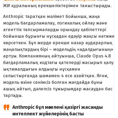
ЖИ құралының ерекшеліктерімен таныстырады.
Anthropic таратқан мәлімет бойынша, жаңа
модель бағдарламалау, логикалық ойлау және
агенттік тапсырмаларды орындау қабілеттері
бойынша бұрынғы нұсқадан едәуір жақсы нәтиже
көрсеткен. Бұл жерде ерекше назар аударарлық
жаңалықтардың бірі – модельдің «адалдығының»
артуы. Компанияның айтуынша, Claude Opus 4.8
бағдарламалық кодтағы қателерді жасырып қалу
ықтималдығын алдыңғы нұсқамен
салыстырғанда шамамен 4 есе азайтқан. Яғни,
модель өзіне сенімсіз болған жағдайда бұны
ашық айтып, дәлелсіз тұжырымдар жасаудан бас
тартады.
Anthropic бұл мәселені қазіргі жасанды
интеллект жүйелерінің басты