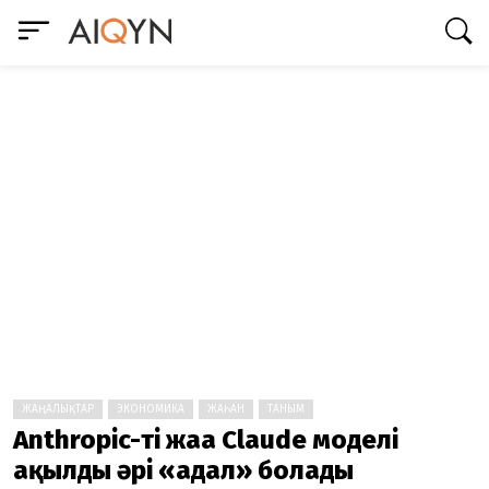
ЖАҢАЛЫҚТАР
ЭКОНОМИКА
ЖАҺАН
ТАНЫМ
Anthropic-тің жаңа Claude моделі
ақылды әрі «адал» болады