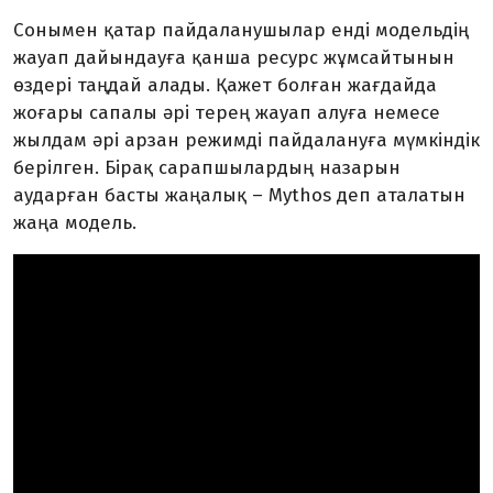
Сонымен қатар пайдаланушылар енді модельдің
жауап дайындауға қанша ресурс жұмсайтынын
өздері таңдай алады. Қажет болған жағдайда
жоғары сапалы әрі терең жауап алуға немесе
жылдам әрі арзан режимді пайдалануға мүмкіндік
берілген. Бірақ сарапшылардың назарын
аударған басты жаңалық – Mythos деп аталатын
жаңа модель.