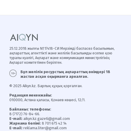
25.12.2018 жылғы №17418-СИ Мерзімді баспасөз басылымын,
ақпараттық агенттікті және желілік басылымды есепке қою
туралы куәлігі, Ақпарат және коммуникация министрлігінің
Ақпарат комитетімен берілген.
Бұл желілік ресурстың ақпараттық өнімдері 18
жастан асқан оқырманға арналған.
© 2025 Aikyn.kz. Барлық құқық қорғалған.
Редакция мекенжайы:
010000, Астана қаласы, Қонаев көшесі, 12/1.
Байланыс телефоны:
8 (7172) 76-84-66.
E-mail:
aikyn.kz.gazeti@gmail.com
Жарнама бөлімі:
8 701 675 42 14
E-mail:
reklama.liter@gmail.com