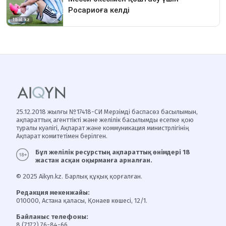
25.12.2018 жылғы №17418-СИ Мерзімді баспасөз басылымын,
ақпараттық агенттікті және желілік басылымды есепке қою
туралы куәлігі, Ақпарат және коммуникация министрлігінің
Ақпарат комитетімен берілген.
Бұл желілік ресурстың ақпараттық өнімдері 18
жастан асқан оқырманға арналған.
© 2025 Aikyn.kz. Барлық құқық қорғалған.
Редакция мекенжайы:
010000, Астана қаласы, Қонаев көшесі, 12/1.
Байланыс телефоны:
8 (7172) 76-84-66.