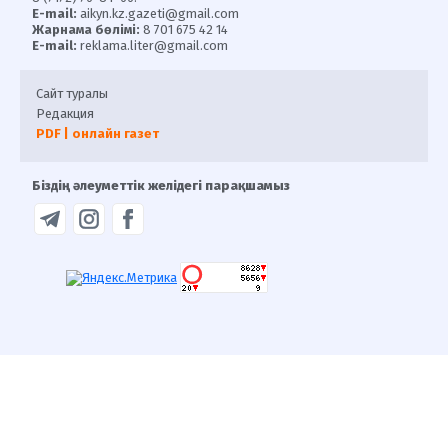
E-mail:
aikyn.kz.gazeti@gmail.com
Жарнама бөлімі:
8 701 675 42 14
E-mail:
reklama.liter@gmail.com
Сайт туралы
Редакция
PDF | онлайн газет
Біздің әлеуметтік желідегі парақшамыз