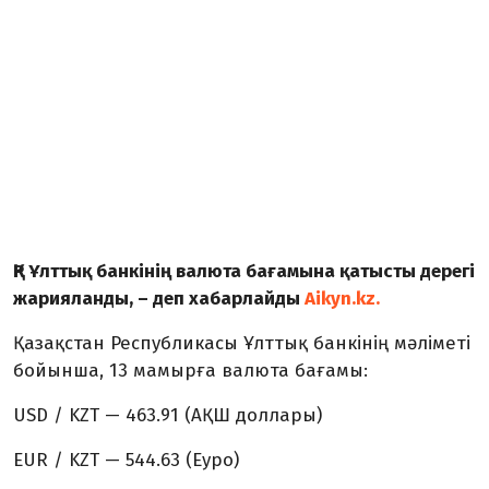
ҚР Ұлттық банкінің валюта бағамына қатысты дерегі
жарияланды, – деп хабарлайды
Aikyn.kz.
Қазақстан Республикасы Ұлттық банкінің мәліметі
бойынша, 13 мамырға валюта бағамы:
USD / KZT — 463.91 (АҚШ доллары)
EUR / KZT — 544.63 (Еуро)