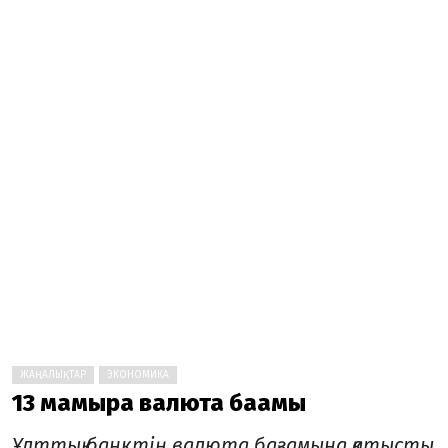
ЖАҢАЛЫҚТАР
ЭКОНОМИКА
13 мамырға валюта бағамы
Ұлттық банктің валюта бағамына қатысты