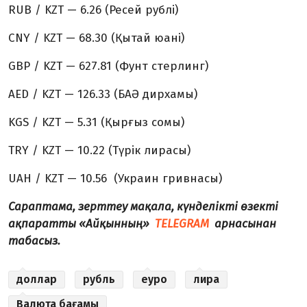
RUB / KZT — 6.26 (Ресей рублі)
CNY / KZT — 68.30 (Қытай юані)
GBP / KZT — 627.81 (Фунт стерлинг)
AED / KZT — 126.33 (БАӘ дирхамы)
KGS / KZT — 5.31 (Қырғыз сомы)
TRY / KZT — 10.22 (Түрік лирасы)
UAH / KZT — 10.56 (Украин гривнаcы)
Сараптама, зерттеу мақала, күнделікті өзекті
ақпаратты «Айқынның»
TELEGRAM
арнасынан
табасыз.
доллар
рубль
еуро
лира
Валюта бағамы