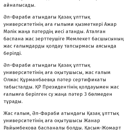
айналысады.
Әл-Фараби атындағы Қазақ ұлттық
университетінің аға ғылыми қызметкері Ажар
Мәлік жаңа пәтердің иесі атанды. Аталған
баспана жас зерттеушіге Мемлекет басшысының
жас ғалымдарды қолдау тапсырмасы аясында
берілді.
Әл-Фараби атындағы Қазақ ұлттық
университетінің аға оқытушысы, жас ғалым
Олжас Құрманбаевқа пәтер сертификаты
табысталды. ҚР Президентінің қолдауымен жас
ғалымға берілген су жаңа пәтер 3 бөлмеден
тұрады.
Жас ғалым, Әл-Фараби атындағы Қазақ ұлттық
университетінің аға оқытушысы Жанар
Райымбекова баспаналы болды. Қасым-Жомарт