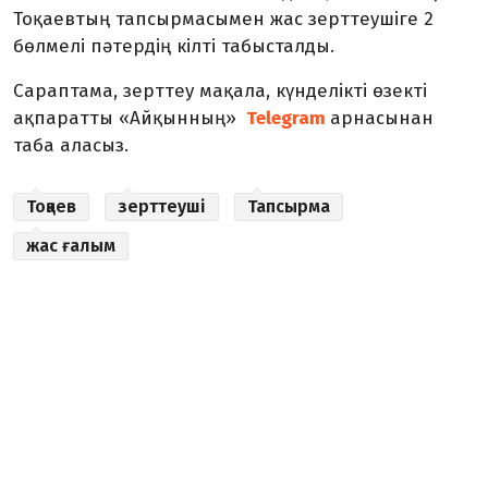
Тоқаевтың тапсырмасымен жас зерттеушіге 2
бөлмелі пәтердің кілті табысталды.
Сараптама, зерттеу мақала, күнделікті өзекті
ақпаратты «Айқынның»
Telegram
арнасынан
таба аласыз.
Тоқаев
зерттеуші
Тапсырма
жас ғалым