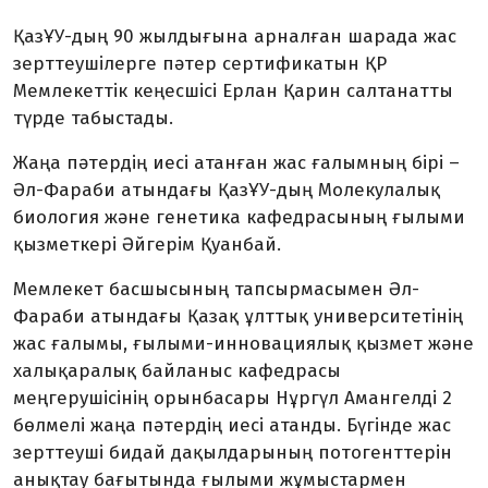
ҚазҰУ-дың 90 жылдығына арналған шарада жас
зерттеушілерге пәтер сертификатын ҚР
Мемлекеттік кеңесшісі Ерлан Қарин салтанатты
түрде табыстады.
Жаңа пәтердің иесі атанған жас ғалымның бірі –
Әл-Фараби атындағы ҚазҰУ-дың Молекулалық
биология және генетика кафедрасының ғылыми
қызметкері Әйгерім Қуанбай.
Мемлекет басшысының тапсырмасымен Әл-
Фараби атындағы Қазақ ұлттық университетінің
жас ғалымы, ғылыми-инновациялық қызмет және
халықаралық байланыс кафедрасы
меңгерушісінің орынбасары Нұргүл Амангелді 2
бөлмелі жаңа пәтердің иесі атанды. Бүгінде жас
зерттеуші бидай дақылдарының потогенттерін
анықтау бағытында ғылыми жұмыстармен