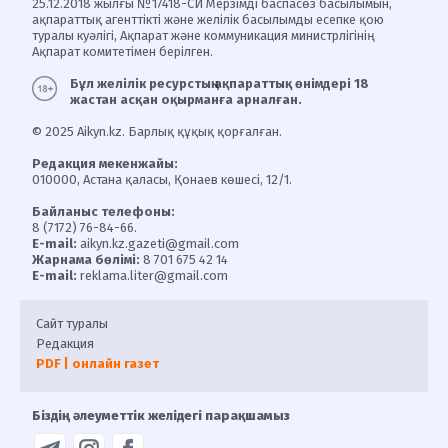
25.12.2018 жылғы №17418-СИ Мерзімді баспасөз басылымын,
ақпараттық агенттікті және желілік басылымды есепке қою
туралы куәлігі, Ақпарат және коммуникация министрлігінің
Ақпарат комитетімен берілген.
Бұл желілік ресурстың ақпараттық өнімдері 18
жастан асқан оқырманға арналған.
© 2025 Aikyn.kz. Барлық құқық қорғалған.
Редакция мекенжайы:
010000, Астана қаласы, Қонаев көшесі, 12/1.
Байланыс телефоны:
8 (7172) 76-84-66.
E-mail:
aikyn.kz.gazeti@gmail.com
Жарнама бөлімі:
8 701 675 42 14
E-mail:
reklama.liter@gmail.com
Сайт туралы
Редакция
PDF | онлайн газет
Біздің әлеуметтік желідегі парақшамыз