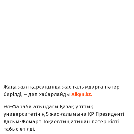
Жаңа жыл қарсаңында жас ғалымдарға пәтер
берілді, – деп хабарлайды
Aikyn.kz.
Әл-Фараби атындағы Қазақ ұлттық
университетінің 5 жас ғалымына ҚР Президенті
Қасым-Жомарт Тоқаевтың атынан пәтер кілті
табыс етілді.