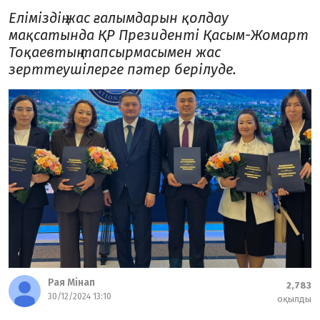
Еліміздің жас ғалымдарын қолдау
мақсатында ҚР Президенті Қасым-Жомарт
Тоқаевтың тапсырмасымен жас
зерттеушілерге пәтер берілуде.
Рая Мінап
2,783
30/12/2024 13:10
оқылды