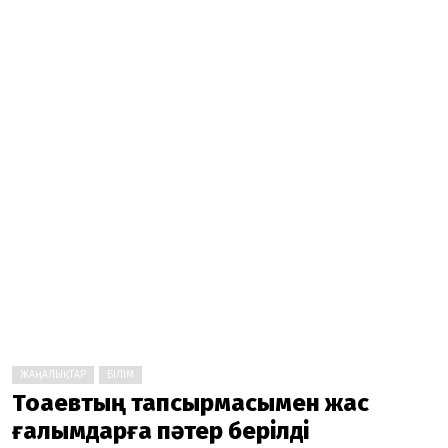
ЖАҢАЛЫҚТАР
БІЛІМ
Тоқаевтың тапсырмасымен жас
ғалымдарға пәтер берілді