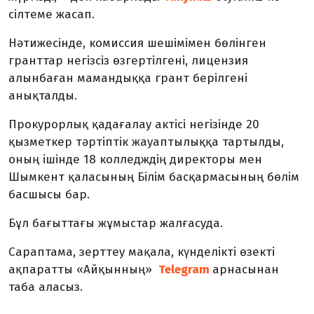
сілтеме жасап.
Нәтижесінде, комиссия шешімімен бөлінген
гранттар негізсіз өзгертілгені, лицензия
алынбаған мамандыққа грант берілгені
анықталды.
Прокурорлық қадағалау актісі негізінде 20
қызметкер тәртіптік жауаптылыққа тартылды,
оның ішінде 18 колледждің директоры мен
Шымкент қаласының Білім басқармасының бөлім
басшысы бар.
Бұл бағыттағы жұмыстар жалғасуда.
Сараптама, зерттеу мақала, күнделікті өзекті
ақпаратты «Айқынның»
Telegram
арнасынан
таба аласыз.