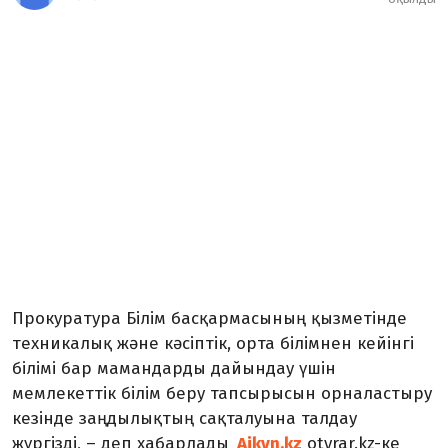
Прокуратура Білім басқармасының қызметінде
техникалық және кәсіптік, орта білімнен кейінгі
білімі бар мамандарды дайындау үшін
мемлекеттік білім беру тапсырысын орналастыру
кезінде заңдылықтың сақталуына талдау
жүргізді, – деп хабарлады
Aikyn.kz
otyrar.kz-ке