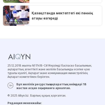
25.12.2018 жылғы №17418-СИ Мерзімді баспасөз басылымын,
ақпараттық агенттікті және желілік басылымды есепке қою
туралы куәлігі, Ақпарат және коммуникация министрлігінің
Ақпарат комитетімен берілген.
Бұл желілік ресурстың ақпараттық өнімдері 18
жастан асқан оқырманға арналған.
© 2025 Aikyn.kz. Барлық құқық қорғалған.
Редакция мекенжайы: