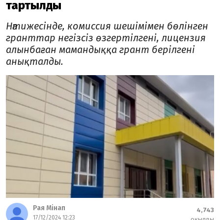
тартылды
Нәтижесінде, комиссия шешімімен бөлінген
гранттар негізсіз өзгертілгені, лицензия
алынбаған мамандыққа грант берілгені
анықталды.
Рая Мінап
4,743
17/12/2024 12:23
оқылды