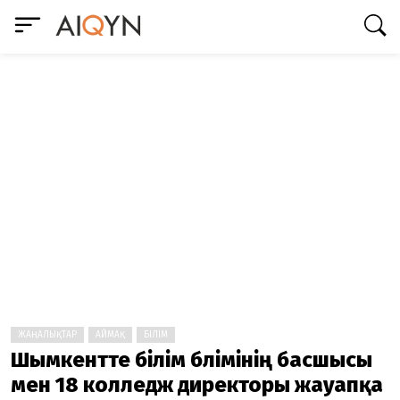
ЖАҢАЛЫҚТАР
АЙМАҚ
БІЛІМ
Шымкентте білім бөлімінің басшысы
мен 18 колледж директоры жауапқа