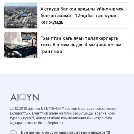
25.12.2018 жылғы №17418-СИ Мерзімді баспасөз басылымын,
ақпараттық агенттікті және желілік басылымды есепке қою
туралы куәлігі, Ақпарат және коммуникация министрлігінің
Ақпарат комитетімен берілген.
Бұл желілік ресурстың ақпараттық өнімдері 18