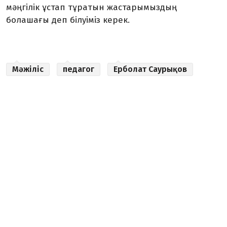
мәңгілік ұстап тұратын жастарымыздың
болашағы деп білуіміз керек.
Мәжіліс
педагог
Ерболат Саурықов