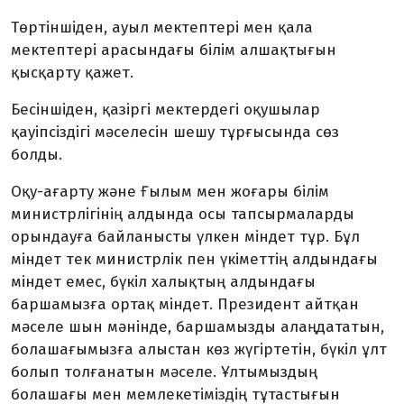
Төртіншіден, ауыл мектептері мен қала
мектептері арасындағы білім алшақтығын
қысқарту қажет.
Бесіншіден, қазіргі мектердегі оқушылар
қауіпсіздігі мәселесін шешу тұрғысында сөз
болды.
Оқу-ағарту және Ғылым мен жоғары білім
министрлігінің алдында осы тапсырмаларды
орындауға байланысты үлкен міндет тұр. Бұл
міндет тек министрлік пен үкіметтің алдындағы
міндет емес, бүкіл халықтың алдындағы
баршамызға ортақ міндет. Президент айтқан
мәселе шын мәнінде, баршамызды алаңдататын,
болашағымызға алыстан көз жүгіртетін, бүкіл ұлт
болып толғанатын мәселе. Ұлтымыздың
болашағы мен мемлекетіміздің тұтастығын