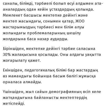
саналы, білімді, тәрбиелі болып өсуі алдымен ата-
аналардың одан кейін ұстаздардың қолында.
Мемлекет басшысы мектепке дейінгі және
мектеп жасындағы, сонымен қатар, ЖОО
жастарымыздың тәрбиесі мен білім алуы
жолындағы проблемаларының шешілу
жолдарына баса назар аударды.
Біріншіден, мектепке дейінгі тәрбие саласына
30% жалақысына қосылады. Оны алдағы уақытта
жоғарылату қажет.
Екіншіден, педагогикалық білімі бар жастардың
өз мамандығы бойынша басым бөлігі жұмысқа
орналаса алмайды.
Үшіншіден, жыл сайын демографияның өсіп келе
жатқандығына байланысты мектептердің
жетіспейді.