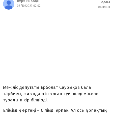
Нұрбек БАҚЫТ
2,503
06/10/2023 02:02
оқылды
Мәжіліс депутаты Ерболат Саурықов бала
тәрбиесі, жиында айтылған түйткілді мәселе
туралы пікір білдірді.
Еліміздің ертеңі – білімді ұрпақ. Ал осы ұрпақтың