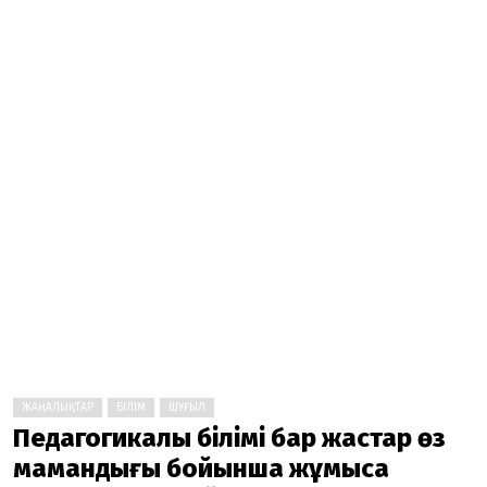
ЖАҢАЛЫҚТАР
БІЛІМ
ШҰҒЫЛ
Педагогикалық білімі бар жастар өз
мамандығы бойынша жұмысқа