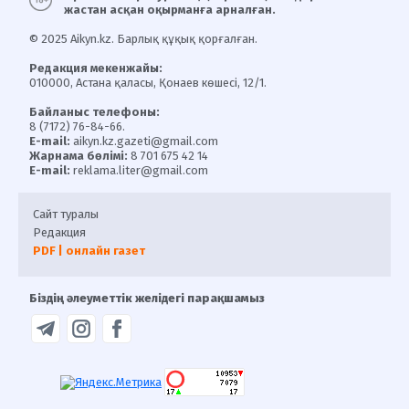
жастан асқан оқырманға арналған.
© 2025 Aikyn.kz. Барлық құқық қорғалған.
Редакция мекенжайы:
010000, Астана қаласы, Қонаев көшесі, 12/1.
Байланыс телефоны:
8 (7172) 76-84-66.
E-mail:
aikyn.kz.gazeti@gmail.com
Жарнама бөлімі:
8 701 675 42 14
E-mail:
reklama.liter@gmail.com
Сайт туралы
Редакция
PDF | онлайн газет
Біздің әлеуметтік желідегі парақшамыз