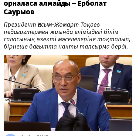
орналаса алмайды – Ерболат
Саурықов
Президент Қасым-Жомарт Тоқаев
педагогтермен жиында еліміздегі білім
саласының өзекті мәселелеріне тоқталып,
бірнеше бағытта нақты тапсырма берді.