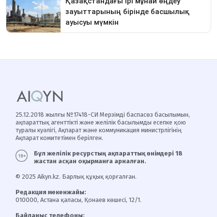
25.12.2018 жылғы №17418-СИ Мерзімді баспасөз басылымын,
ақпараттық агенттікті және желілік басылымды есепке қою
туралы куәлігі, Ақпарат және коммуникация министрлігінің
Ақпарат комитетімен берілген.
Бұл желілік ресурстың ақпараттық өнімдері 18
жастан асқан оқырманға арналған.
© 2025 Aikyn.kz. Барлық құқық қорғалған.
Редакция мекенжайы:
010000, Астана қаласы, Қонаев көшесі, 12/1.
Байланыс телефоны: