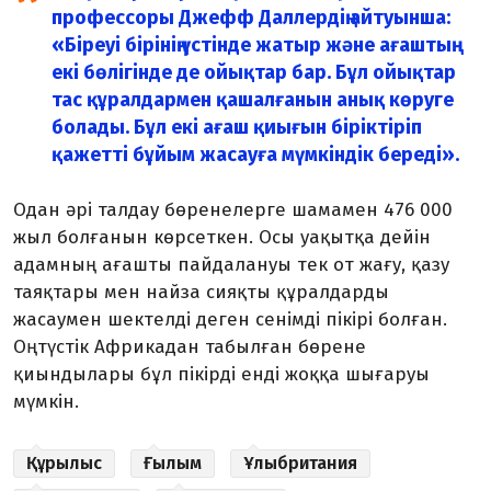
профессоры Джефф Даллердің айтуынша:
«Біреуі бірінің үстінде жатыр және ағаштың
екі бөлігінде де ойықтар бар. Бұл ойықтар
тас құралдармен қашалғанын анық көруге
болады. Бұл екі ағаш қиығын біріктіріп
қажетті бұйым жасауға мүмкіндік береді».
Одан әрі талдау бөренелерге шамамен 476 000
жыл болғанын көрсеткен. Осы уақытқа дейін
адамның ағашты пайдалануы тек от жағу, қазу
таяқтары мен найза сияқты құралдарды
жасаумен шектелді деген сенімді пікірі болған.
Оңтүстік Африкадан табылған бөрене
қиындылары бұл пікірді енді жоққа шығаруы
мүмкін.
Құрылыс
Ғылым
Ұлыбритания