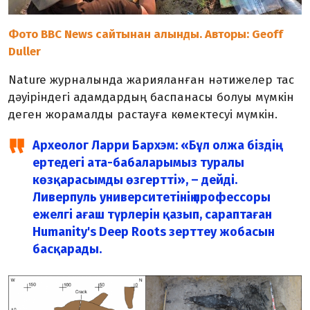
Фото BBC News сайтынан алынды. Авторы: Geoff
Duller
Nature журналында жарияланған нәтижелер тас
дәуіріндегі адамдардың баспанасы болуы мүмкін
деген жорамалды растауға көмектесуі мүмкін.
Археолог Ларри Бархэм: «Бұл олжа біздің
ертедегі ата-бабаларымыз туралы
көзқарасымды өзгертті», – дейді.
Ливерпуль университетінің профессоры
ежелгі ағаш түрлерін қазып, сараптаған
Humanity's Deep Roots зерттеу жобасын
басқарады.