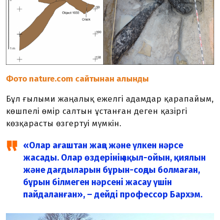
Фото nature.com сайтынан алынды
Бұл ғылыми жаңалық ежелгі адамдар қарапайым,
көшпелі өмір салтын ұстанған деген қазіргі
көзқарасты өзгертуі мүмкін.
«Олар ағаштан жаңа және үлкен нәрсе
жасады. Олар өздерінің ақыл-ойын, қиялын
және дағдыларын бұрын-соңды болмаған,
бұрын білмеген нәрсені жасау үшін
пайдаланған», – дейді профессор Бархэм.