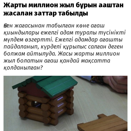
Жарты миллион жыл бұрын ағаштан
жасалған заттар табылды
Өзен жағасынан табылған көне ағаш
қиындылары ежелгі адам туралы түсінікті
мүлдем өзгертті. Ежелгі адамдар ағашты
пайдаланып, күрделі құрылыс салған деген
болжам айтылуда. Жасы жарты миллион
жыл болатын ағаш қандай мақсатта
қолданылған?