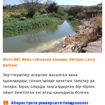
Фото BBC News сайтынан алынды. Авторы: Larry
Barham
Зерттеушілер ағаштан жасалған көне
құралдарды, соның ішінде қазатын таяқтар да
тапқан. Бірақ оларды таңғалдырған бір-біріне
ойып бекітілген екі ағаш қиындысы болған.
Аберистуита университетінің археолог