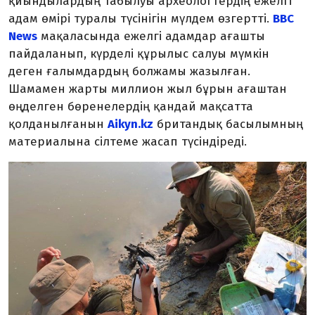
қиындылардың табылуы археологтердің ежелгі
адам өмірі туралы түсінігін мүлдем өзгертті.
BBC
News
мақаласында ежелгі адамдар ағашты
пайдаланып, күрделі құрылыс салуы мүмкін
деген ғалымдардың болжамы жазылған.
Шамамен жарты миллион жыл бұрын ағаштан
өңделген бөренелердің қандай мақсатта
қолданылғанын
Aikyn.kz
британдық басылымның
материалына сілтеме жасап түсіндіреді.