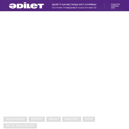
ЖАҢАЛЫҚТАР
ӘЛЕУМЕТ
ЖАҺАН
МӘДЕНИЕТ
БІЛІМ
БАСТЫ ЖАҢАЛЫҚТАР