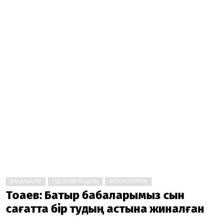
ЖАҢАЛЫҚТАР
РЕДАКЦИЯ ТАҢДАУЫ
ФОТОРЕПОРТАЖ
Тоқаев: Батыр бабаларымыз сын
сағатта бір тудың астына жиналған