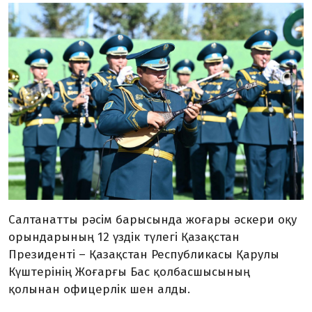
Салтанатты рәсім барысында жоғары әскери оқу
орындарының 12 үздік түлегі Қазақстан
Президенті – Қазақстан Республикасы Қарулы
Күштерінің Жоғарғы Бас қолбасшысының
қолынан офицерлік шен алды.