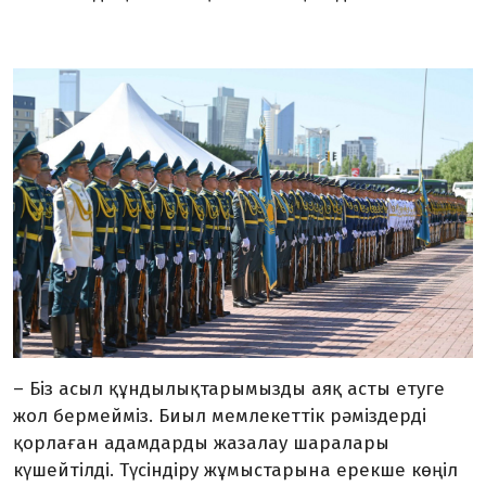
– Біз асыл құндылықтарымызды аяқ асты етуге
жол бермейміз. Биыл мемлекеттік рәміздерді
қорлаған адамдарды жазалау шаралары
күшейтілді. Түсіндіру жұмыстарына ерекше көңіл