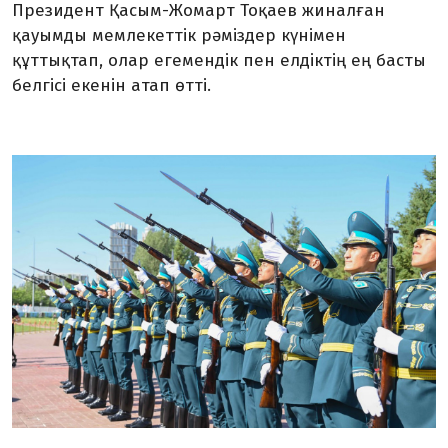
Президент Қасым-Жомарт Тоқаев жиналған
қауымды мемлекеттік рәміздер күнімен
құттықтап, олар егемендік пен елдіктің ең басты
белгісі екенін атап өтті.