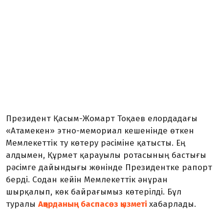
Президент Қасым-Жомарт Тоқаев елордадағы
«Атамекен» этно-мемориал кешенінде өткен
Мемлекеттік ту көтеру рәсіміне қатысты. Ең
алдымен, Құрмет қарауылы ротасының бастығы
рәсімге дайындығы жөнінде Президентке рапорт
берді. Содан кейін Мемлекеттік әнұран
шырқалып, көк байрағымыз көтерілді. Бұл
туралы
Ақорданың баспасөз қызметі
хабарлады.