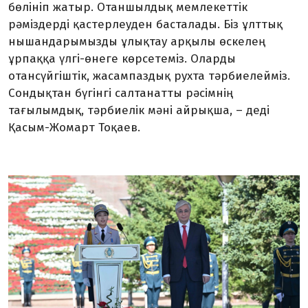
бөлініп жатыр. Отаншылдық мемлекеттік
рәміздерді қастерлеуден басталады. Біз ұлттық
нышандарымызды ұлықтау арқылы өскелең
ұрпаққа үлгі-өнеге көрсетеміз. Оларды
отансүйгіштік, жасампаздық рухта тәрбиелейміз.
Сондықтан бүгінгі салтанатты рәсімнің
тағылымдық, тәрбиелік мәні айрықша, – деді
Қасым-Жомарт Тоқаев.