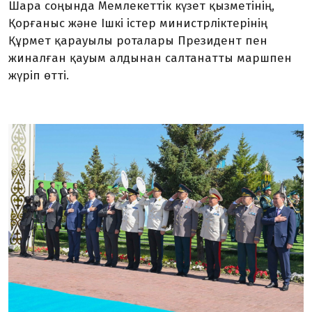
Шара соңында Мемлекеттік күзет қызметінің,
Қорғаныс және Ішкі істер министрліктерінің
Құрмет қарауылы роталары Президент пен
жиналған қауым алдынан салтанатты маршпен
жүріп өтті.