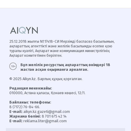
25.12.2018 жылғы №17418-СИ Мерзімді баспасөз басылымын,
ақпараттық агенттікті және желілік басылымды есепке қою
туралы куәлігі, Ақпарат және коммуникация министрлігінің
Ақпарат комитетімен берілген.
Бұл желілік ресурстың ақпараттық өнімдері 18
жастан асқан оқырманға арналған.
© 2025 Aikyn.kz. Барлық құқық қорғалған.
Редакция мекенжайы:
010000, Астана қаласы, Қонаев көшесі, 12/1.
Байланыс телефоны:
8 (7172) 76-84-66.
E-mail:
aikyn.kz.gazeti@gmail.com
Жарнама бөлімі:
8 701 675 42 14
E-mail:
reklama.liter@gmail.com