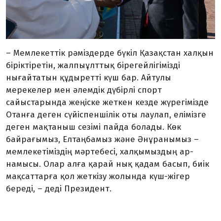
– Мемлекеттік рәміздерде бүкіл Қазақстан халқын
біріктіретін, жалпыұлттық бірегейлігімізді
нығайтатын құдыретті күш бар. Айтулы
мерекелер мен әлемдік дүбірлі спорт
сайыстарында жеңіске жеткен кезде жүрегімізде
Отанға деген сүйіспеншілік оты лаулап, елімізге
деген мақтаныш сезімі пайда болады. Көк
байрағымыз, Елтаңбамыз және Әнұранымыз –
мемлекетіміздің мәртебесі, халқымыздың ар-
намысы. Олар алға қарай нық қадам басып, биік
мақсаттарға қол жеткізу жолында күш-жігер
береді, – деді Президент.