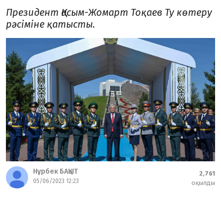
Президент Қасым-Жомарт Тоқаев Ту көтеру
рәсіміне қатысты.
Нұрбек БАҚЫТ
2,761
05/06/2023 12:23
оқылды