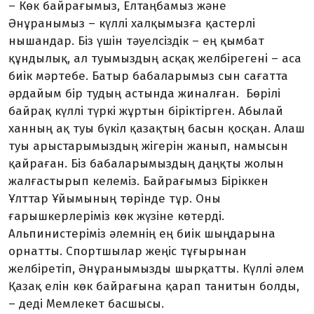
– Көк байрағымыз, Елтаңбамыз және
Әнұранымыз – күллі халқымызға қастерлі
нышандар. Біз үшін тәуелсіздік – ең қымбат
құндылық, ал туымыздың асқақ желбірегені – аса
биік мәртебе. Батыр бабаларымыз сын сағатта
әрдайым бір тудың астында жиналған. Бөрілі
байрақ күллі түркі жұртын біріктірген. Абылай
ханның ақ туы бүкіл қазақтың басын қосқан. Алаш
туы арыстарымыздың жігерін жанып, намысын
қайраған. Біз бабаларымыздың даңқты жолын
жалғастырып келеміз. Байрағымыз Біріккен
Ұлттар Ұйымының төрінде тұр. Оны
ғарышкерлеріміз көк жүзіне көтерді.
Альпинистеріміз әлемнің ең биік шыңдарына
орнатты. Спортшылар жеңіс тұғырынан
желбіретіп, Әнұранымызды шырқатты. Күллі әлем
Қазақ елін көк байрағына қарап танитын болды,
– деді Мемлекет басшысы.