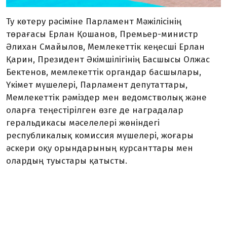
Ту көтеру рәсіміне Парламент Мәжілісінің
төрағасы Ерлан Қошанов, Премьер-министр
Әлихан Смайылов, Мемлекеттік кеңесші Ерлан
Қарин, Президент Әкімшілігінің Басшысы Олжас
Бектенов, мемлекеттік органдар басшылары,
Үкімет мүшелері, Парламент депутаттары,
Мемлекеттік рәміздер мен ведомстволық және
оларға теңестірілген өзге де наградалар
геральдикасы мәселелері жөніндегі
республикалық комиссия мүшелері, жоғары
әскери оқу орындарының курсанттары мен
олардың туыстары қатысты.