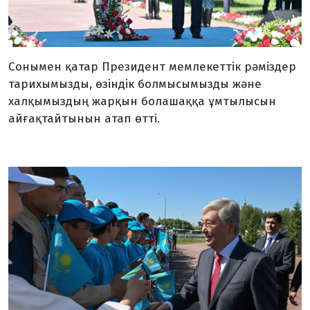
Сонымен қатар Президент мемлекеттік рәміздер
тарихымызды, өзіндік болмысымызды және
халқымыздың жарқын болашаққа ұмтылысын
айғақтайтынын атап өтті.