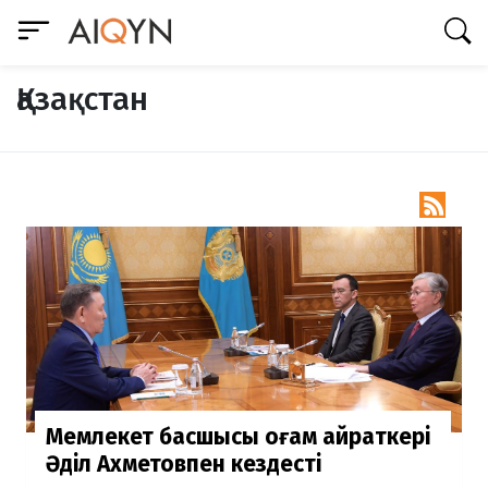
Қазақстан

Мемлекет басшысы қоғам қайраткері
Әділ Ахметовпен кездесті