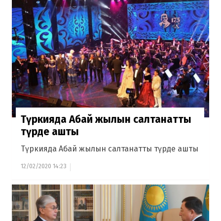
Түркияда Абай жылын салтанатты
түрде ашты
Түркияда Абай жылын салтанатты түрде ашты
12/02/2020 14:23