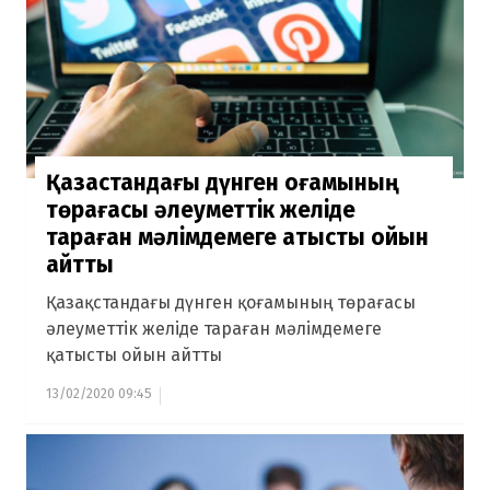
Қазақстандағы дүнген қоғамының
төрағасы әлеуметтік желіде
тараған мәлімдемеге қатысты ойын
айтты
Қазақстандағы дүнген қоғамының төрағасы
әлеуметтік желіде тараған мәлімдемеге
қатысты ойын айтты
13/02/2020 09:45