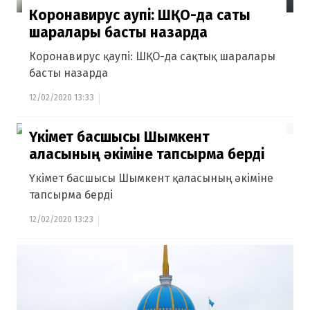
Коронавирус қаупі: ШҚО-да сақтық
шаралары басты назарда
Коронавирус қаупі: ШҚО-да сақтық шаралары
басты назарда
12/02/2020 13:33
Үкімет басшысы Шымкент
қаласының әкіміне тапсырма берді
Үкімет басшысы Шымкент қаласының әкіміне
тапсырма берді
12/02/2020 13:23