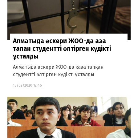
Алматыда әскери ЖОО-да қаза
тапқан студентті өлтірген күдікті
ұсталды
Алматыда әскери ЖОО-да қаза тапқан
студентті өлтірген күдікті ұсталды
13/02/2020 12:46