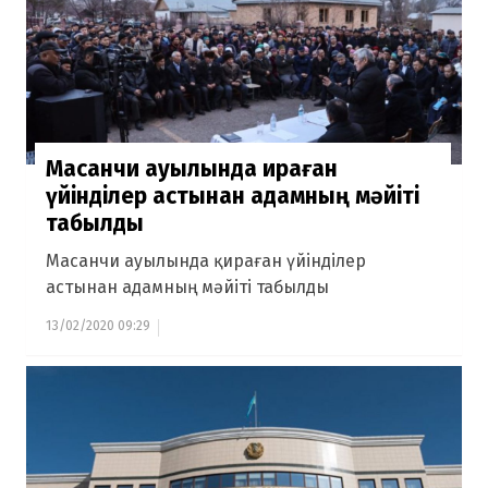
Масанчи ауылында қираған
үйінділер астынан адамның мәйіті
табылды
Масанчи ауылында қираған үйінділер
астынан адамның мәйіті табылды
13/02/2020 09:29