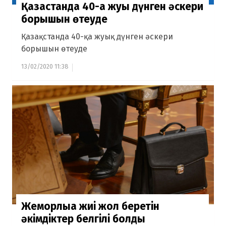
Қазақстанда 40-қа жуық дүнген әскери
борышын өтеуде
Қазақстанда 40-қа жуық дүнген әскери
борышын өтеуде
13/02/2020 11:38
Жемқорлыққа жиі жол беретін
әкімдіктер белгілі болды