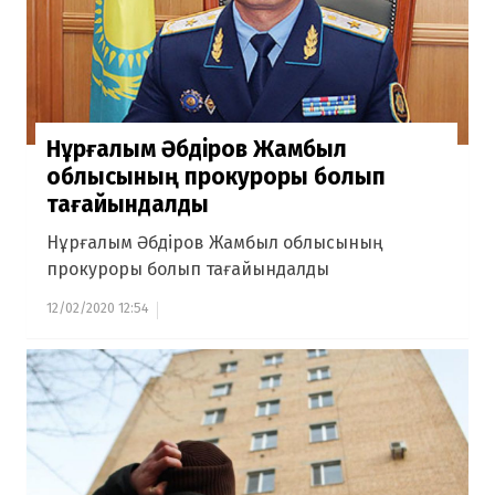
Нұрғалым Әбдіров Жамбыл
облысының прокуроры болып
тағайындалды
Нұрғалым Әбдіров Жамбыл облысының
прокуроры болып тағайындалды
12/02/2020 12:54