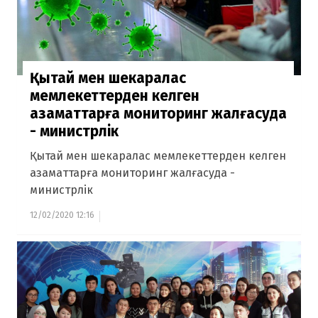
Қытай мен шекаралас
мемлекеттерден келген
азаматтарға мониторинг жалғасуда
- министрлік
Қытай мен шекаралас мемлекеттерден келген
азаматтарға мониторинг жалғасуда -
министрлік
12/02/2020 12:16