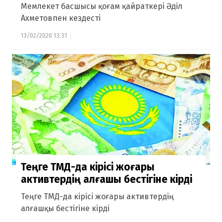
Мемлекет басшысы қоғам қайраткері Әділ
Ахметовпен кездесті
13/02/2020 13:31
Теңге ТМД-да кірісі жоғары
активтердің алғашқы бестігіне кірді
Теңге ТМД-да кірісі жоғары активтердің
алғашқы бестігіне кірді