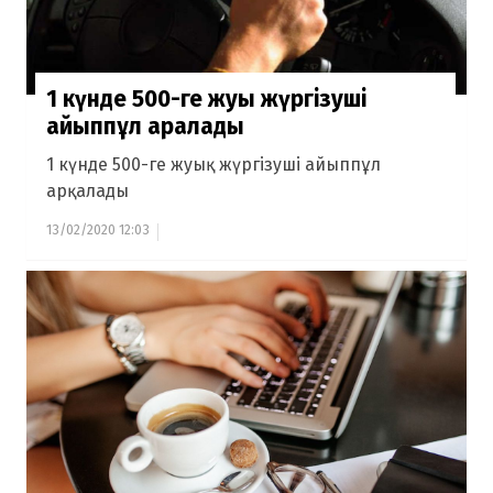
1 күнде 500-ге жуық жүргізуші
айыппұл арқалады
1 күнде 500-ге жуық жүргізуші айыппұл
арқалады
13/02/2020 12:03