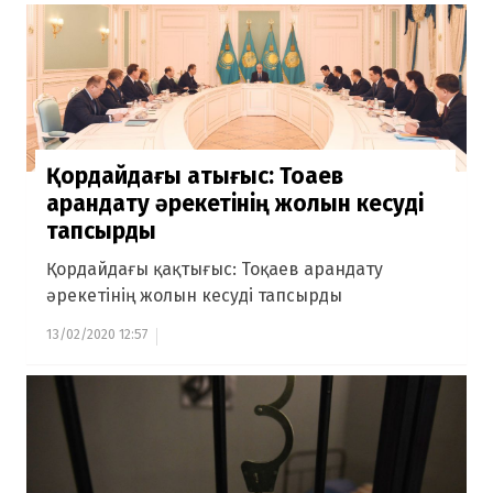
Қордайдағы қақтығыс: Тоқаев
арандату әрекетінің жолын кесуді
тапсырды
Қордайдағы қақтығыс: Тоқаев арандату
әрекетінің жолын кесуді тапсырды
13/02/2020 12:57