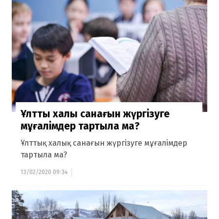
Ұлттық халық санағын жүргізуге
мұғалімдер тартыла ма?
Ұлттық халық санағын жүргізуге мұғалімдер
тартыла ма?
13/02/2020 09:34