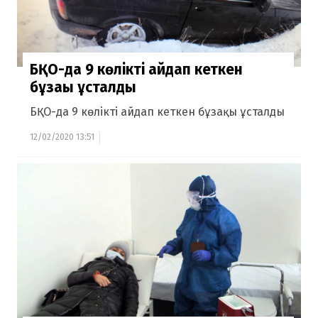
БҚО-да 9 көлікті айдап кеткен
бұзақы ұсталды
БҚО-да 9 көлікті айдап кеткен бұзақы ұсталды
12/02/2020 13:51