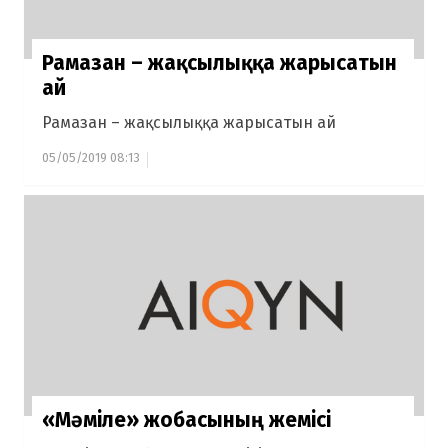
Рамазан – жақсылыққа жарысатын
ай
Рамазан – жақсылыққа жарысатын ай
05/05/2019 08:13
«Мәміле» жобасының жемісі