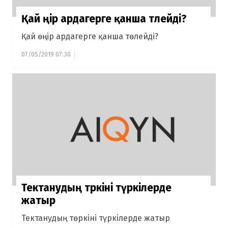
Қай өңір ардагерге қанша төлейді?
Қай өңір ардагерге қанша төлейді?
07/05/2019 07:30
Тектанудың төркіні түркілерде
жатыр
Тектанудың төркіні түркілерде жатыр