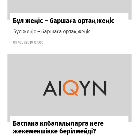
Бұл жеңіс – баршаға ортақ жеңіс
Бұл жеңіс – баршаға ортақ жеңіс
09/05/2019 07:00
Баспана көпбалалыларға неге
жекеменшікке берілмейді?