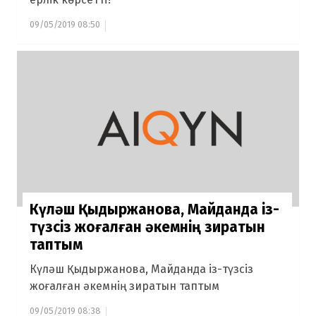
09/05/2019 08:50
Күләш Қыдыржанова, Майданда із-
түзсіз жоғалған әкемнің зиратын
таптым
Күләш Қыдыржанова, Майданда із-түзсіз
жоғалған әкемнің зиратын таптым
09/05/2019 08:38