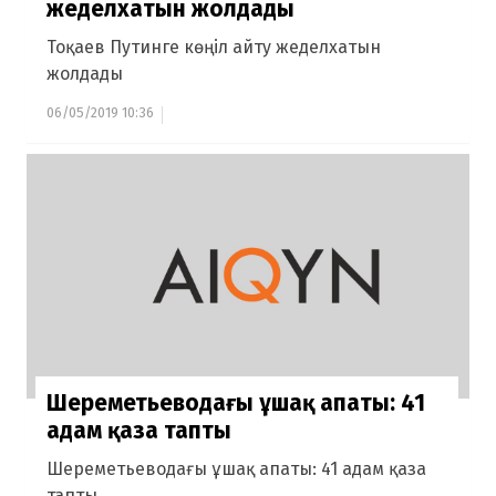
жеделхатын жолдады
Тоқаев Путинге көңіл айту жеделхатын
жолдады
06/05/2019 10:36
Шереметьеводағы ұшақ апаты: 41
адам қаза тапты
Шереметьеводағы ұшақ апаты: 41 адам қаза
тапты