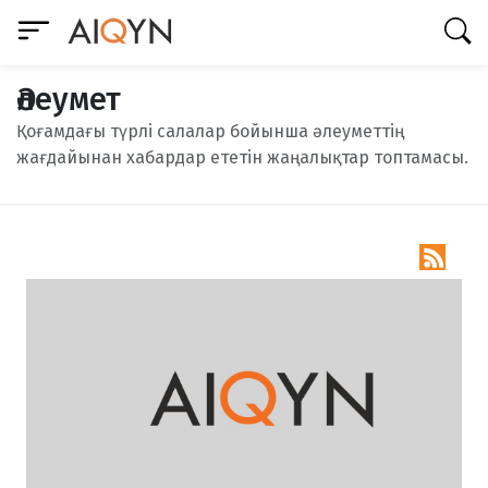
Әлеумет
Қоғамдағы түрлі салалар бойынша әлеуметтің
жағдайынан хабардар ететін жаңалықтар топтамасы.
