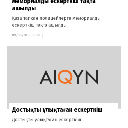
мемориалды ескерткіш тақта
ашылды
Қаза тапқан полицейлерге мемориалды
ескерткіш тақта ашылды
09/05/2019 08:20
Достықты ұлықтаған ескерткіш
Достықты ұлықтаған ескерткіш