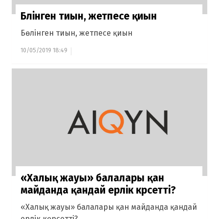
Бөлінген тиын, жетпесе қиын
Бөлінген тиын, жетпесе қиын
10/05/2019 18:49
«Халық жауы» балалары қан
майданда қандай ерлік көрсетті?
«Халық жауы» балалары қан майданда қандай
ерлік көрсетті?