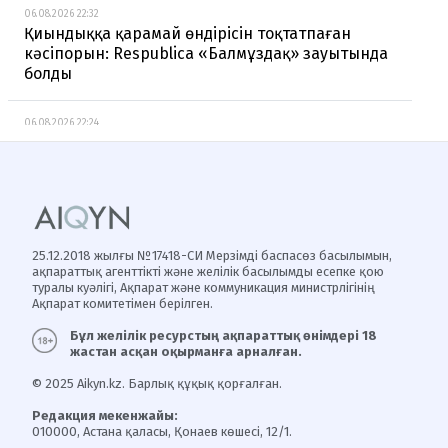
06.08.2026 22:32
Қиындыққа қарамай өндірісін тоқтатпаған
кәсіпорын: Respublica «Балмұздақ» зауытында
болды
06.08.2026 22:24
«Байтақ» жасылдар партиясы әлеуметтік
мәселелерді талқылады
06.08.2026 22:14
Испанияның беделді басылымы Димаш туралы
жазды
25.12.2018 жылғы №17418-СИ Мерзімді баспасөз басылымын,
ақпараттық агенттікті және желілік басылымды есепке қою
туралы куәлігі, Ақпарат және коммуникация министрлігінің
06.08.2026 22:10
Ақпарат комитетімен берілген.
«Ауыл» партиясы Солтүстік Қазақстанда
Бұл желілік ресурстың ақпараттық өнімдері 18
отандық өндіріс пен азық-түлік қауіпсіздігі
жастан асқан оқырманға арналған.
талқыланды
© 2025 Aikyn.kz. Барлық құқық қорғалған.
06.08.2026 21:36
Редакция мекенжайы:
"Той жасаймыз": Динара Сәтжан қуанышты
010000, Астана қаласы, Қонаев көшесі, 12/1.