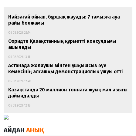
Найзағай ойнап, бұршақ жауады: 7 тамызға ауа
райы болжамы
06.08.2026 23:14
Охридте Қазақстанның құрметті консулдығы
ашылады
06.08.2026 13:11
Астанада жолаушы мінген ұшқышсыз әуе
кемесінің алғашқы демонстрациялық ұшуы өтті
06.08.2026 12:40
Қазақстанда 20 миллион тоннаға жуық мал азығы
дайындалды
06.08.2026 12:18
АЙДАН
АНЫҚ