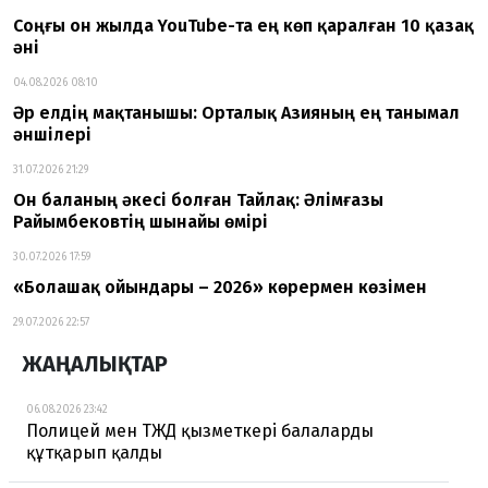
Соңғы он жылда YouTube-та ең көп қаралған 10 қазақ
әні
04.08.2026 08:10
Әр елдің мақтанышы: Орталық Азияның ең танымал
әншілері
31.07.2026 21:29
Он баланың әкесі болған Тайлақ: Әлімғазы
Райымбековтің шынайы өмірі
30.07.2026 17:59
«Болашақ ойындары – 2026» көрермен көзімен
29.07.2026 22:57
ЖАҢАЛЫҚТАР
06.08.2026 23:42
Полицей мен ТЖД қызметкері балаларды
құтқарып қалды