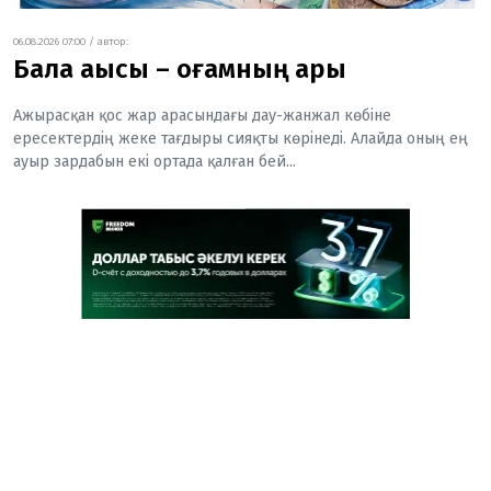
06.08.2026 07:00 / автор:
Бала ақысы – қоғамның ары
Ажырасқан қос жар арасындағы дау-жанжал көбіне
ересектердің жеке тағдыры сияқты көрінеді. Алайда оның ең
ауыр зардабын екі ортада қалған бей...