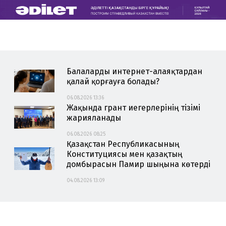
Aikyn.kz
—
Балаларды интернет-алаяқтардан
қалай қорғауға болады?
Бүгінгі
06.08.2026 13:36
жаңалықтар:
Жақында грант иегерлерінің тізімі
жарияланады
Қазақстан
06.08.2026 08:25
және
Қазақстан Республикасының
Конституциясы мен қазақтың
әлем
домбырасын Памир шыңына көтерді
жаңалықтары
04.08.2026 13:09